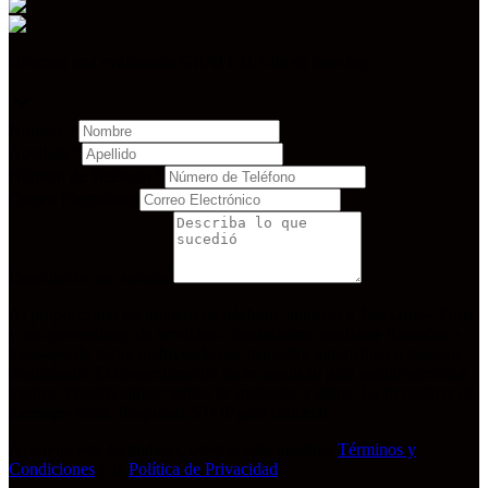
Obtenga una evaluación GRATUITA de su caso hoy.
Nombre
*
Apellido
*
Número de Teléfono
*
Correo Electrónico
Describa lo que sucedió
Al proporcionar mi número de teléfono, autorizo a The Orlow Firm
y sus proveedores de servicios a contactarme mediante llamadas o
mensajes de texto, incluyendo por marcador automático o mensaje
pregrabado. El consentimiento no es requisito para recibir servicios
legales. Pueden aplicar tarifas de mensajes y datos. La frecuencia de
mensajes varía. Responda STOP para cancelar.
Al enviar este formulario, usted acepta nuestros
Términos y
Condiciones
y la
Política de Privacidad
.