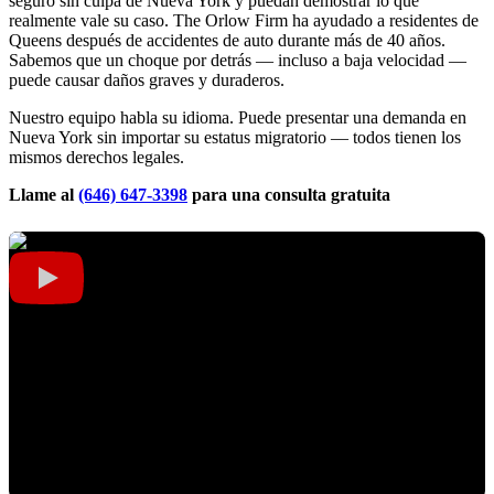
seguro sin culpa de Nueva York y puedan demostrar lo que
realmente vale su caso. The Orlow Firm ha ayudado a residentes de
Queens después de accidentes de auto durante más de 40 años.
Sabemos que un choque por detrás — incluso a baja velocidad —
puede causar daños graves y duraderos.
Nuestro equipo habla su idioma. Puede presentar una demanda en
Nueva York sin importar su estatus migratorio — todos tienen los
mismos derechos legales.
Llame al
(646) 647-3398
para una consulta gratuita