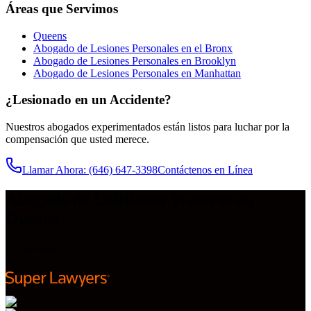
Áreas que Servimos
Queens
Abogado de Lesiones Personales en el Bronx
Abogado de Lesiones Personales en Brooklyn
Abogado de Lesiones Personales en Manhattan
¿Lesionado en un Accidente?
Nuestros abogados experimentados están listos para luchar por la
compensación que usted merece.
Llamar Ahora
: (646) 647-3398
Contáctenos en Línea
Abogado de Colisiones Traseras en
Queens
Destacados en: