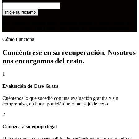
Inicie su reclamo
Los resultados pueden variar según los hechos y circunstancias de
su caso. ©2026 The Orlow Firm. Todos los derechos reservados.
Cómo Funciona
Concéntrese en su recuperación. Nosotros
nos encargamos del resto.
1
Evaluación de Caso Gratis
Cuéntenos lo que sucedió con una evaluación gratuita y sin
compromiso, en línea, por teléfono o mensaje de texto.
2
Conozca a su equipo legal
Una vez que su caso sea calificado, será asignado a un abogado y