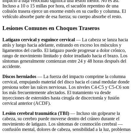
impacto a baja velocidad significa una lesión menor. No es así.
Incluso a 10 o 15 millas por hora, el sacudón repentino de una
colisión trasera ejerce un enorme estrés en su cuello y columna. El
vehículo absorbe parte de esa fuerza; su cuerpo absorbe el resto.
Lesiones Comunes en Choques Traseros
Latigazo cervical y esguince cervical
— La cabeza se lanza hacia
atrás y luego hacia adelante, estirando en exceso los músculos y
ligamentos del cuello. El latigazo puede progresar a dolor crónico,
rango de movimiento limitado y dolor irradiado hacia el brazo. Los
síntomas generalmente comienzan entre 24 y 48 horas después del
accidente.
Discos herniados
— La fuerza del impacto comprime la columna
cervical, empujando material del disco hacia el canal medular donde
presiona sobre las raíces nerviosas. Los niveles C4-C5 y C5-C6 son
los más frecuentemente afectados. El tratamiento va desde
inyecciones de esteroides hasta cirugía de discectomía y fusión
cervical anterior (ACDF).
Lesión cerebral traumática (TBI)
— Incluso sin golpearse la
cabeza, su cerebro puede moverse dentro del cráneo durante el
movimiento de latigazo. Los síntomas de conmoción cerebral —
confusión mental, dolores de cabeza, sensibilidad a la luz, problemas