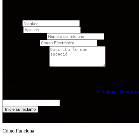
Obtenga una evaluación GRATUITA de su caso hoy.
Nombre
*
Apellido
*
Número de Teléfono
*
Correo Electrónico
Describa lo que sucedió
Al proporcionar mi número de teléfono, autorizo a The Orlow Firm y 
pregrabado. El consentimiento no es requisito para recibir servicios 
Al enviar este formulario, usted acepta nuestros
Términos y Condicio
Inicie su reclamo
Los resultados pueden variar según los hechos y circunstancias de s
Cómo Funciona