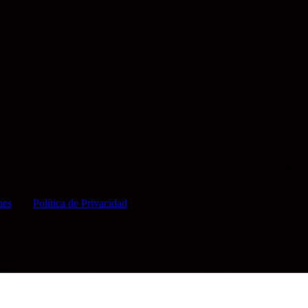
sus proveedores de servicios a contactarme mediante llamadas o mensa
legales. Pueden aplicar tarifas de mensajes y datos. La frecuencia de m
nes
y la
Política de Privacidad
.
u caso. ©2026 The Orlow Firm. Todos los derechos reservados.