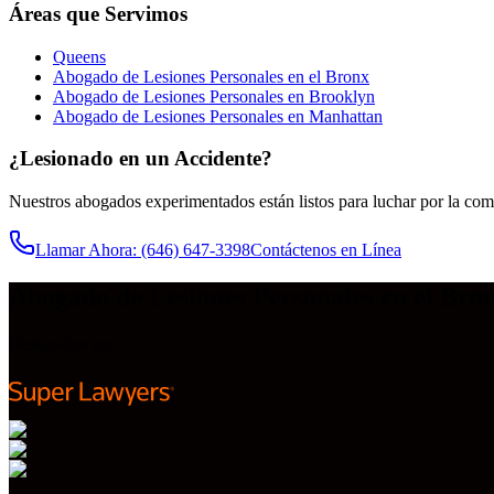
Áreas que Servimos
Queens
Abogado de Lesiones Personales en el Bronx
Abogado de Lesiones Personales en Brooklyn
Abogado de Lesiones Personales en Manhattan
¿Lesionado en un Accidente?
Nuestros abogados experimentados están listos para luchar por la co
Llamar Ahora
: (646) 647-3398
Contáctenos en Línea
Abogado de Lesiones Personales en el Bro
Destacados en: