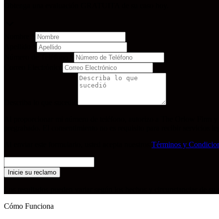
Obtenga una evaluación GRATUITA de su caso hoy.
Nombre
*
Apellido
*
Número de Teléfono
*
Correo Electrónico
Describa lo que sucedió
Al proporcionar mi número de teléfono, autorizo a The Orlow Firm y 
pregrabado. El consentimiento no es requisito para recibir servicios 
Al enviar este formulario, usted acepta nuestros
Términos y Condicio
Inicie su reclamo
Los resultados pueden variar según los hechos y circunstancias de s
Cómo Funciona