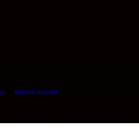
sus proveedores de servicios a contactarme mediante llamadas o mensa
legales. Pueden aplicar tarifas de mensajes y datos. La frecuencia de m
nes
y la
Política de Privacidad
.
u caso. ©2026 The Orlow Firm. Todos los derechos reservados.