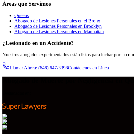
Áreas que Servimos
Queens
Abogado de Lesiones Personales en el Bronx
Abogado de Lesiones Personales en Brooklyn
Abogado de Lesiones Personales en Manhattan
¿Lesionado en un Accidente?
Nuestros abogados experimentados están listos para luchar por la co
Llamar Ahora
: (646) 647-3398
Contáctenos en Línea
Abogado de Muerte por Negligencia en Qu
Destacados en: