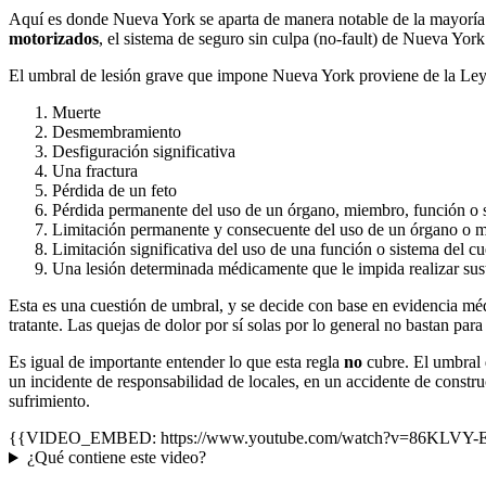
Aquí es donde Nueva York se aparta de manera notable de la mayoría 
motorizados
, el sistema de seguro sin culpa (no-fault) de Nueva Yor
El umbral de lesión grave que impone Nueva York proviene de la Ley
Muerte
Desmembramiento
Desfiguración significativa
Una fractura
Pérdida de un feto
Pérdida permanente del uso de un órgano, miembro, función o 
Limitación permanente y consecuente del uso de un órgano o 
Limitación significativa del uso de una función o sistema del c
Una lesión determinada médicamente que le impida realizar susta
Esta es una cuestión de umbral, y se decide con base en evidencia m
tratante. Las quejas de dolor por sí solas por lo general no bastan para 
Es igual de importante entender lo que esta regla
no
cubre. El umbral 
un incidente de responsabilidad de locales, en un accidente de constr
sufrimiento.
{{VIDEO_EMBED: https://www.youtube.com/watch?v=86KLVY-Emn
¿Qué contiene este video?