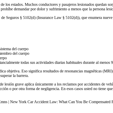
de los estados. Muchos conductores y pasajeros lesionados quedan sorp
k prohíbe demandar por dolor y sufrimiento a menos que la persona lesi
 de Seguros § 5102(d) (Insurance Law § 5102(d)), que enumera nueve c
sistema del cuerpo
miembro del cuerpo
uerpo
ncialmente todas sus actividades diarias habituales durante al menos 90
édica objetiva. Eso significa resultados de resonancias magnéticas (M
superar la barrera.
de lesión grave aplica únicamente a los reclamos por accidentes de veh
ucción o por otra forma de negligencia. En esos casos usted no tiene qu
s | New York Car Accident Law: What Can You Be Compensated 