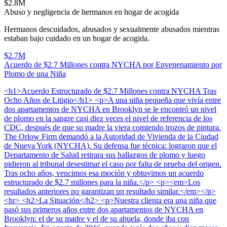
$2.8M
Abuso y negligencia de hermanos en hogar de acogida
Hermanos descuidados, abusados y sexualmente abusados mientras
estaban bajo cuidado en un hogar de acogida.
$2.7M
Acuerdo de $2.7 Millones contra NYCHA por Envenenamiento por
Plomo de una Niña
<h1>Acuerdo Estructurado de $2.7 Millones contra NYCHA Tras
Ocho Años de Litigio</h1> <p>A una niña pequeña que vivía entre
dos apartamentos de NYCHA en Brooklyn se le encontró un nivel
de plomo en la sangre casi diez veces el nivel de referencia de los
CDC, después de que su madre la viera comiendo trozos de pintura.
The Orlow Firm demandó a la Autoridad de Vivienda de la Ciudad
de Nueva York (NYCHA). Su defensa fue técnica: lograron que el
Departamento de Salud retirara sus hallazgos de plomo y luego
pidieron al tribunal desestimar el caso por falta de prueba del origen.
Tras ocho años, vencimos esa moción y obtuvimos un acuerdo
estructurado de $2.7 millones para la niña.</p> <p><em>Los
resultados anteriores no garantizan un resultado similar.</em></p>
<hr> <h2>La Situación</h2> <p>Nuestra clienta era una niña que
pasó sus primeros años entre dos apartamentos de NYCHA en
Brooklyn: el de su madre y el de su abuela, donde iba con