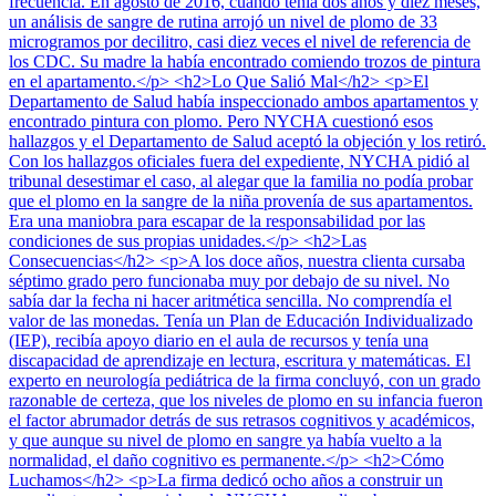
frecuencia. En agosto de 2016, cuando tenía dos años y diez meses,
un análisis de sangre de rutina arrojó un nivel de plomo de 33
microgramos por decilitro, casi diez veces el nivel de referencia de
los CDC. Su madre la había encontrado comiendo trozos de pintura
en el apartamento.</p> <h2>Lo Que Salió Mal</h2> <p>El
Departamento de Salud había inspeccionado ambos apartamentos y
encontrado pintura con plomo. Pero NYCHA cuestionó esos
hallazgos y el Departamento de Salud aceptó la objeción y los retiró.
Con los hallazgos oficiales fuera del expediente, NYCHA pidió al
tribunal desestimar el caso, al alegar que la familia no podía probar
que el plomo en la sangre de la niña provenía de sus apartamentos.
Era una maniobra para escapar de la responsabilidad por las
condiciones de sus propias unidades.</p> <h2>Las
Consecuencias</h2> <p>A los doce años, nuestra clienta cursaba
séptimo grado pero funcionaba muy por debajo de su nivel. No
sabía dar la fecha ni hacer aritmética sencilla. No comprendía el
valor de las monedas. Tenía un Plan de Educación Individualizado
(IEP), recibía apoyo diario en el aula de recursos y tenía una
discapacidad de aprendizaje en lectura, escritura y matemáticas. El
experto en neurología pediátrica de la firma concluyó, con un grado
razonable de certeza, que los niveles de plomo en su infancia fueron
el factor abrumador detrás de sus retrasos cognitivos y académicos,
y que aunque su nivel de plomo en sangre ya había vuelto a la
normalidad, el daño cognitivo es permanente.</p> <h2>Cómo
Luchamos</h2> <p>La firma dedicó ocho años a construir un