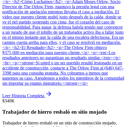
</p> <h2>Cómo Luchamos</h2> <p>Adam Moses Orlow, Socio
Director de The Orlow Firm, mantuvo la presión legal con una
notificación de apelación mientras llevaba el caso a mediación. El
video que nuestro cliente grabó justo después de la caída, donde se
ve el riel partido sostenido con cinta, fue el corazón del caso de
responsabilidad. Para ganar, la defensa habría tenido que convencer
a un jurado de que el tobillo de un trabajador activo iba a fallar justo
en el mismo instante que la caída de una escalera defectuosa. Era un
camino cuesta arriba para ellos, y el caso se resolvió en mediación.
</p> <h2>El Resultado</h2> <p>The Orlow Firm obtuvo
$375,000 en mediación para nuestro cliente.</p> <p><em>Los
resultados anteriores no garantizan un resultado similar.</em></p>
<hr> <p><strong>Si usted o un ser querido resultó lesionado en un
accidente de construcción, contacte a The Orlow Firm al (646) 647-
3398 para una consulta gratuita. No cobramos a menos que
ganemos su caso. Atendemos a todos los miembros de la comunidad
sin importar su estatus migratorio.</strong></p>
Leer Historia Completa
$340K
Trabajador de hierro resbaló en sitio mojado
Trabajador de hierro resbaló en un sitio de construcción mojado,