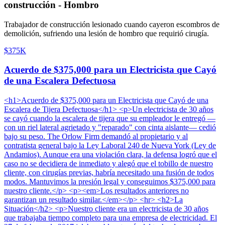
construcción - Hombro
Trabajador de construcción lesionado cuando cayeron escombros de
demolición, sufriendo una lesión de hombro que requirió cirugía.
$375K
Acuerdo de $375,000 para un Electricista que Cayó
de una Escalera Defectuosa
<h1>Acuerdo de $375,000 para un Electricista que Cayó de una
Escalera de Tijera Defectuosa</h1> <p>Un electricista de 30 años
se cayó cuando la escalera de tijera que su empleador le entregó —
con un riel lateral agrietado y "reparado" con cinta aislante— cedió
bajo su peso. The Orlow Firm demandó al propietario y al
contratista general bajo la Ley Laboral 240 de Nueva York (Ley de
Andamios). Aunque era una violación clara, la defensa logró que el
caso no se decidiera de inmediato y alegó que el tobillo de nuestro
cliente, con cirugías previas, habría necesitado una fusión de todos
modos. Mantuvimos la presión legal y conseguimos $375,000 para
nuestro cliente.</p> <p><em>Los resultados anteriores no
garantizan un resultado similar.</em></p> <hr> <h2>La
Situación</h2> <p>Nuestro cliente era un electricista de 30 años
que trabajaba tiempo completo para una empresa de electricidad. El