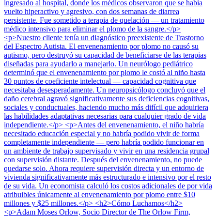
ingresado al hospital, donde los médicos observaron que se había
vuelto hiperactivo y agresivo, con dos semanas de diarrea
persistente. Fue sometido a terapia de quelación — un tratamiento
médico intensivo para eliminar el plomo de la sangre.</p>
<p>Nuestro cliente tenía un diagnóstico preexistente de Trastorno
del Espectro Autista. El envenenamiento por plomo no causó su
autismo, pero destruyó su capacidad de beneficiarse de las terapias
diseñadas para ayudarlo a manejarlo. Un neurólogo pediátrico
determinó que el envenenamiento por plomo le costó al niño hasta
30 puntos de coeficiente intelectual — capacidad cognitiva que
necesitaba desesperadamente. Un neuropsicólogo concluyó que el
daño cerebral agravó significativamente sus deficiencias cognitivas,
sociales y conductuales, haciendo mucho más difícil que adquiriera
las habilidades adaptativas necesarias para cualquier grado de vida
independiente.</p> <p>Antes del envenenamiento, el niño habría
necesitado educación especial y no habría podido vivir de forma
completamente independiente — pero habría podido funcionar en
un ambiente de trabajo supervisado y vivir en una residencia grupal
con supervisión distante. Después del envenenamiento, no puede
quedarse solo. Ahora requiere supervisión directa y un entorno de
vivienda significativamente más estructurado e intensivo por el resto
de su vida. Un economista calculó los costos adicionales de por vida
atribuibles únicamente al envenenamiento por plomo entre $10
millones y $25 millones.</p> <h2>Cómo Luchamos</h2>
<p>Adam Moses Orlow, Socio Director de The Orlow Firm,