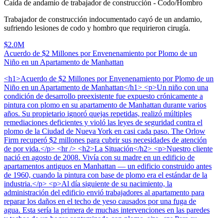
Caída de andamio de trabajador de construcción - Codo/Hombro
Trabajador de construcción indocumentado cayó de un andamio,
sufriendo lesiones de codo y hombro que requirieron cirugía.
$2.0M
Acuerdo de $2 Millones por Envenenamiento por Plomo de un
Niño en un Apartamento de Manhattan
<h1>Acuerdo de $2 Millones por Envenenamiento por Plomo de un
Niño en un Apartamento de Manhattan</h1> <p>Un niño con una
condición de desarrollo preexistente fue expuesto crónicamente a
pintura con plomo en su apartamento de Manhattan durante varios
años. Su propietario ignoró quejas repetidas, realizó múltiples
remediaciones deficientes y violó las leyes de seguridad contra el
plomo de la Ciudad de Nueva York en casi cada paso. The Orlow
Firm recuperó $2 millones para cubrir sus necesidades de atención
de por vida.</p> <hr /> <h2>La Situación</h2> <p>Nuestro cliente
nació en agosto de 2008. Vivía con su madre en un edificio de
apartamentos antiguos en Manhattan — un edificio construido antes
de 1960, cuando la pintura con base de plomo era el estándar de la
industria.</p> <p>Al día siguiente de su nacimiento, la
administración del edificio envió trabajadores al apartamento para
reparar los daños en el techo de yeso causados por una fuga de
agua. Esta sería la primera de muchas intervenciones en las paredes