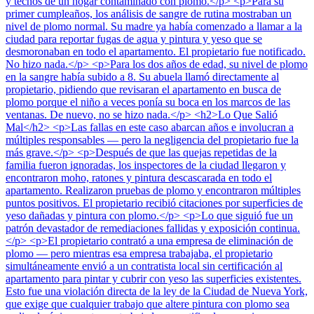
y techos de un hogar contaminado con plomo.</p> <p>Para su
primer cumpleaños, los análisis de sangre de rutina mostraban un
nivel de plomo normal. Su madre ya había comenzado a llamar a la
ciudad para reportar fugas de agua y pintura y yeso que se
desmoronaban en todo el apartamento. El propietario fue notificado.
No hizo nada.</p> <p>Para los dos años de edad, su nivel de plomo
en la sangre había subido a 8. Su abuela llamó directamente al
propietario, pidiendo que revisaran el apartamento en busca de
plomo porque el niño a veces ponía su boca en los marcos de las
ventanas. De nuevo, no se hizo nada.</p> <h2>Lo Que Salió
Mal</h2> <p>Las fallas en este caso abarcan años e involucran a
múltiples responsables — pero la negligencia del propietario fue la
más grave.</p> <p>Después de que las quejas repetidas de la
familia fueron ignoradas, los inspectores de la ciudad llegaron y
encontraron moho, ratones y pintura descascarada en todo el
apartamento. Realizaron pruebas de plomo y encontraron múltiples
puntos positivos. El propietario recibió citaciones por superficies de
yeso dañadas y pintura con plomo.</p> <p>Lo que siguió fue un
patrón devastador de remediaciones fallidas y exposición continua.
</p> <p>El propietario contrató a una empresa de eliminación de
plomo — pero mientras esa empresa trabajaba, el propietario
simultáneamente envió a un contratista local sin certificación al
apartamento para pintar y cubrir con yeso las superficies existentes.
Esto fue una violación directa de la ley de la Ciudad de Nueva York,
que exige que cualquier trabajo que altere pintura con plomo sea