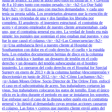
junta de avance. El piso se abrió bajo ellos en forma de V y cayeron
de 8 a 10 pies junto con equipo pesado.</p> <h2>Lo Que Salió
Mal</h2> <p>Era un caso con muchos demandados, y cada uno
tenía su propia salida. Los propietarios alegaron que la exención de
la ley para viviendas de una y dos familias los liberaba por
completo. El arquitecto, el ingeniero estructural, el contratista de
acero y el propio empleador de nuestro cliente argumentaban, cada
uno, que el contratista general era otro. La verdad de fondo era más
simple: los puntales que sostenían el piso estaban mal puestos, y eso
fue lo que causó el colapso.</p> <h2>Las Consecuencias</h2>
<p>Una ambulancia llevó a nuestro cliente al Hospital de
Southampton con dolor en el codo derecho, el cuello y la espalda
baja. Los estudios documentaron hernias de disco en la columna
cervical, torácica y lumbar, un desgarro de tendón en el codo
derecho y un desgarro del tendón subescapular en el hombro
izquierdo. Lo operaron del codo derecho en el Hospital for Special
Surgery en enero de 2013 y de la columna lumbar (descompresión y
discectomía) en junio de 2012.</p> <h2>Cómo Luchamos</h2>
<p>Adam Moses Orlow, Socio Director de The Orlow Firm, enfocó
el caso en el subcontratista de acero. Sus trabajadores cortaron las
vigas. Sus trabajadores colocaron los gatos de tornillo. Eran el único
oficio en la obra durante el periodo en que se instalaron los soportes.
Ese enfoque sacó el caso de la disputa sobre quién era el contratista
general y lo dirigió al demandado cuyas propias acciones causaron
el colapso. Las fotos y correos que nuestro cliente envió antes del