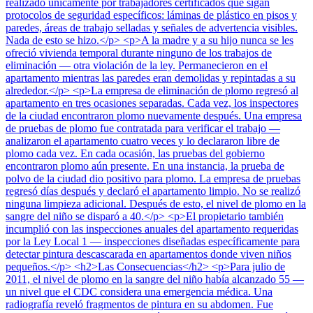
realizado únicamente por trabajadores certificados que sigan
protocolos de seguridad específicos: láminas de plástico en pisos y
paredes, áreas de trabajo selladas y señales de advertencia visibles.
Nada de esto se hizo.</p> <p>A la madre y a su hijo nunca se les
ofreció vivienda temporal durante ninguno de los trabajos de
eliminación — otra violación de la ley. Permanecieron en el
apartamento mientras las paredes eran demolidas y repintadas a su
alrededor.</p> <p>La empresa de eliminación de plomo regresó al
apartamento en tres ocasiones separadas. Cada vez, los inspectores
de la ciudad encontraron plomo nuevamente después. Una empresa
de pruebas de plomo fue contratada para verificar el trabajo —
analizaron el apartamento cuatro veces y lo declararon libre de
plomo cada vez. En cada ocasión, las pruebas del gobierno
encontraron plomo aún presente. En una instancia, la prueba de
polvo de la ciudad dio positivo para plomo. La empresa de pruebas
regresó días después y declaró el apartamento limpio. No se realizó
ninguna limpieza adicional. Después de esto, el nivel de plomo en la
sangre del niño se disparó a 40.</p> <p>El propietario también
incumplió con las inspecciones anuales del apartamento requeridas
por la Ley Local 1 — inspecciones diseñadas específicamente para
detectar pintura descascarada en apartamentos donde viven niños
pequeños.</p> <h2>Las Consecuencias</h2> <p>Para julio de
2011, el nivel de plomo en la sangre del niño había alcanzado 55 —
un nivel que el CDC considera una emergencia médica. Una
radiografía reveló fragmentos de pintura en su abdomen. Fue