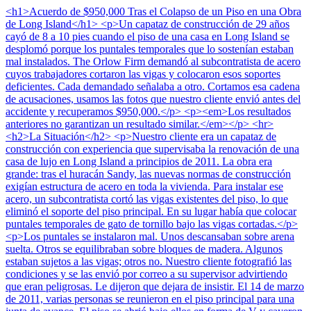
<h1>Acuerdo de $950,000 Tras el Colapso de un Piso en una Obra
de Long Island</h1> <p>Un capataz de construcción de 29 años
cayó de 8 a 10 pies cuando el piso de una casa en Long Island se
desplomó porque los puntales temporales que lo sostenían estaban
mal instalados. The Orlow Firm demandó al subcontratista de acero
cuyos trabajadores cortaron las vigas y colocaron esos soportes
deficientes. Cada demandado señalaba a otro. Cortamos esa cadena
de acusaciones, usamos las fotos que nuestro cliente envió antes del
accidente y recuperamos $950,000.</p> <p><em>Los resultados
anteriores no garantizan un resultado similar.</em></p> <hr>
<h2>La Situación</h2> <p>Nuestro cliente era un capataz de
construcción con experiencia que supervisaba la renovación de una
casa de lujo en Long Island a principios de 2011. La obra era
grande: tras el huracán Sandy, las nuevas normas de construcción
exigían estructura de acero en toda la vivienda. Para instalar ese
acero, un subcontratista cortó las vigas existentes del piso, lo que
eliminó el soporte del piso principal. En su lugar había que colocar
puntales temporales de gato de tornillo bajo las vigas cortadas.</p>
<p>Los puntales se instalaron mal. Unos descansaban sobre arena
suelta. Otros se equilibraban sobre bloques de madera. Algunos
estaban sujetos a las vigas; otros no. Nuestro cliente fotografió las
condiciones y se las envió por correo a su supervisor advirtiendo
que eran peligrosas. Le dijeron que dejara de insistir. El 14 de marzo
de 2011, varias personas se reunieron en el piso principal para una