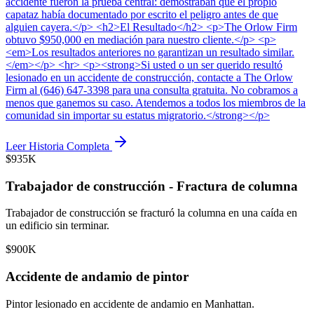
accidente fueron la prueba central: demostraban que el propio
capataz había documentado por escrito el peligro antes de que
alguien cayera.</p> <h2>El Resultado</h2> <p>The Orlow Firm
obtuvo $950,000 en mediación para nuestro cliente.</p> <p>
<em>Los resultados anteriores no garantizan un resultado similar.
</em></p> <hr> <p><strong>Si usted o un ser querido resultó
lesionado en un accidente de construcción, contacte a The Orlow
Firm al (646) 647-3398 para una consulta gratuita. No cobramos a
menos que ganemos su caso. Atendemos a todos los miembros de la
comunidad sin importar su estatus migratorio.</strong></p>
Leer Historia Completa
$935K
Trabajador de construcción - Fractura de columna
Trabajador de construcción se fracturó la columna en una caída en
un edificio sin terminar.
$900K
Accidente de andamio de pintor
Pintor lesionado en accidente de andamio en Manhattan.