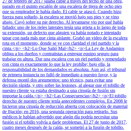
27 de febrero de 2017 jalaba cable a través del techo de una obra,
parado en el quinto escalón de una escalera de tijera de ocho pies
que su empleador le había dado. El cable se atascó. Cuando hizo
fuerza para soltarlo, la escalera se movió bajo sus pies y se vino
abajo. Cayó sobre su pie derecho. Al levantarse vio por qué había
fallado: uno de los rieles laterales tenía una grieta a lo largo de toda
su extensión, un defecto que alguien ya había notado e intentado
tapar con nada más que cinta aislante. Grabó un video de la escalera
rota en el momento, donde se ve con claridad el riel partido y la
cinta.</p> <h2>Lo Que Salió Mal</h2> <p>La Ley de Andamios
obliga a los dueños y contratistas a entregar equipo seguro para
trabajar en altura. Dar una escalera con un riel partido y remendado
con cinta es exactamente lo que la ley prohíbe; bajo ella, la
responsabilidad de los demandados es absoluta. Aun así, el tribunal
de primera instancia no falló de inmediato a nuestro favor, y la
defensa montó dos argumentos: uno técnico, para evitar una
decisión rápida, y otro sobre las lesiones, al alegar que el tobillo de
nuestro cliente ya estaba destinado a una cirugía de fusión sin
importar la caída.</p> <h2>Las Consecuencias</h2> <p>El tobillo
derecho de nuestro cliente tenía antecedentes complejos. En 2008 le
hicieron una cirugía de reducción abierta con colocación de material
de fijación; en 2016, una segunda operación para retirarlo. Sus
médicos le habían advertido que algún día podría necesitar una
fusión si el tobillo volvía a darle problemas. El 27 de junio de 2017,
cuatro meses después de la caída, se sometió a la fusión de tobillo.