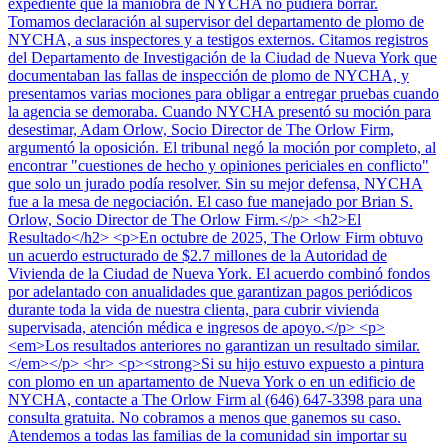
expediente que la maniobra de NYCHA no pudiera borrar.
Tomamos declaración al supervisor del departamento de plomo de
NYCHA, a sus inspectores y a testigos externos. Citamos registros
del Departamento de Investigación de la Ciudad de Nueva York que
documentaban las fallas de inspección de plomo de NYCHA, y
presentamos varias mociones para obligar a entregar pruebas cuando
la agencia se demoraba. Cuando NYCHA presentó su moción para
desestimar, Adam Orlow, Socio Director de The Orlow Firm,
argumentó la oposición. El tribunal negó la moción por completo, al
encontrar "cuestiones de hecho y opiniones periciales en conflicto"
que solo un jurado podía resolver. Sin su mejor defensa, NYCHA
fue a la mesa de negociación. El caso fue manejado por Brian S.
Orlow, Socio Director de The Orlow Firm.</p> <h2>El
Resultado</h2> <p>En octubre de 2025, The Orlow Firm obtuvo
un acuerdo estructurado de $2.7 millones de la Autoridad de
Vivienda de la Ciudad de Nueva York. El acuerdo combinó fondos
por adelantado con anualidades que garantizan pagos periódicos
durante toda la vida de nuestra clienta, para cubrir vivienda
supervisada, atención médica e ingresos de apoyo.</p> <p>
<em>Los resultados anteriores no garantizan un resultado similar.
</em></p> <hr> <p><strong>Si su hijo estuvo expuesto a pintura
con plomo en un apartamento de Nueva York o en un edificio de
NYCHA, contacte a The Orlow Firm al (646) 647-3398 para una
consulta gratuita. No cobramos a menos que ganemos su caso.
Atendemos a todas las familias de la comunidad sin importar su