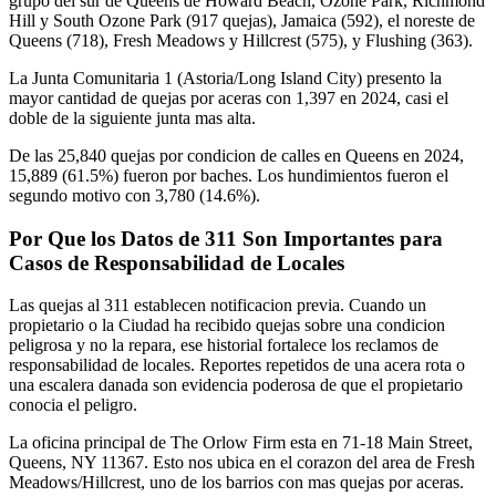
grupo del sur de Queens de Howard Beach, Ozone Park, Richmond
Hill y South Ozone Park (917 quejas), Jamaica (592), el noreste de
Queens (718), Fresh Meadows y Hillcrest (575), y Flushing (363).
La Junta Comunitaria 1 (Astoria/Long Island City) presento la
mayor cantidad de quejas por aceras con 1,397 en 2024, casi el
doble de la siguiente junta mas alta.
De las 25,840 quejas por condicion de calles en Queens en 2024,
15,889 (61.5%) fueron por baches. Los hundimientos fueron el
segundo motivo con 3,780 (14.6%).
Por Que los Datos de 311 Son Importantes para
Casos de Responsabilidad de Locales
Las quejas al 311 establecen notificacion previa. Cuando un
propietario o la Ciudad ha recibido quejas sobre una condicion
peligrosa y no la repara, ese historial fortalece los reclamos de
responsabilidad de locales. Reportes repetidos de una acera rota o
una escalera danada son evidencia poderosa de que el propietario
conocia el peligro.
La oficina principal de The Orlow Firm esta en 71-18 Main Street,
Queens, NY 11367. Esto nos ubica en el corazon del area de Fresh
Meadows/Hillcrest, uno de los barrios con mas quejas por aceras.