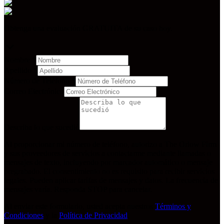
Obtenga una evaluación GRATUITA de su caso hoy.
Nombre
*
Apellido
*
Número de Teléfono
*
Correo Electrónico
Describa lo que sucedió
Al proporcionar mi número de teléfono, autorizo a The Orlow Firm
y sus proveedores de servicios a contactarme mediante llamadas o
mensajes de texto, incluyendo por marcador automático o mensaje
pregrabado. El consentimiento no es requisito para recibir servicios
legales. Pueden aplicar tarifas de mensajes y datos. La frecuencia de
mensajes varía. Responda STOP para cancelar.
Al enviar este formulario, usted acepta nuestros
Términos y
Condiciones
y la
Política de Privacidad
.