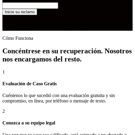
Inicie su reclamo
Los resultados pueden variar según los hechos y circunstancias de
su caso. ©2026 The Orlow Firm. Todos los derechos reservados.
Cómo Funciona
Concéntrese en su recuperación. Nosotros
nos encargamos del resto.
1
Evaluación de Caso Gratis
Cuéntenos lo que sucedió con una evaluación gratuita y sin
compromiso, en línea, por teléfono o mensaje de texto.
2
Conozca a su equipo legal
Una vez que su caso sea calificado, será asignado a un abogado y