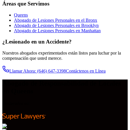
Áreas que Servimos
Queens
Abogado de Lesiones Personales en el Bronx
Abogado de Lesiones Personales en Brooklyn
Abogado de Lesiones Personales en Manhattan
¿Lesionado en un Accidente?
Nuestros abogados experimentados están listos para luchar por la
compensación que usted merece.
Llamar Ahora
: (646) 647-3398
Contáctenos en Línea
Abogado de Responsabilidad de Locales
en Queens
Destacados en: