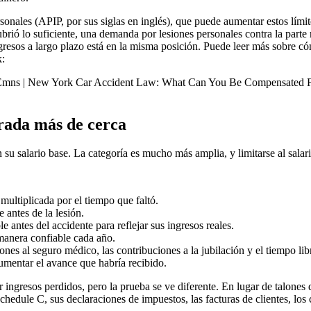
onales (APIP, por sus siglas en inglés), que puede aumentar estos lími
ubrió lo suficiente, una demanda por lesiones personales contra la par
gresos a largo plazo está en la misma posición. Puede leer más sobre c
k:
s | New York Car Accident Law: What Can You Be Compensated 
irada más de cerca
u salario base. La categoría es mucho más amplia, y limitarse al salari
multiplicada por el tiempo que faltó.
 antes de la lesión.
 antes del accidente para reflejar sus ingresos reales.
manera confiable cada año.
ciones al seguro médico, las contribuciones a la jubilación y el tiempo l
mentar el avance que habría recibido.
ingresos perdidos, pero la prueba se ve diferente. En lugar de talones 
hedule C, sus declaraciones de impuestos, las facturas de clientes, los 