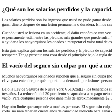
¿Qué son los salarios perdidos y la capaci
Los salarios perdidos son los ingresos que usted no pudo ganar desde 
ganar dinero después de una lesión permanente o duradera. En los cas
Cuando usted se lesiona en un accidente, el daño económico rara vez t
es permanente, están entre las pérdidas más grandes que puede sufri
a ayudar a los neoyorquinos lesionados a recuperar el valor total de esa
Esta guía explica qué son los salarios perdidos y la pérdida de capa
recuperar. Tenga presente una cosa desde el principio: bajo la regla 
El vacío del seguro sin culpa: por qué a m
Muchos neoyorquinos lesionados suponen que el seguro sin culpa (no-f
clave para entender por qué importa una demanda por lesiones person
Bajo la Ley de Seguros de Nueva York § 5102(a)(2), los beneficios sin
tres años. La reducción del 20 por ciento se aproxima a su pago neto 
vacío. Para cualquier persona que gane más de aproximadamente $2,50
Hay otro límite que sorprende a muchas personas. El seguro sin culpa
corto, no para tener en cuenta años de capacidad reducida para ganar 