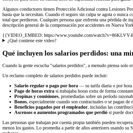
Algunos conductores tienen Protección Adicional contra Lesiones Pers
hasta que la necesitan. Cuando el seguro sin culpa se agota o nunca c
total que perdieron. Cualquier persona que enfrenta una pérdida de in
descripción general de la compensación por accidentes en Nueva Yor
{{VIDEO_EMBED: https://www.youtube.com/watch?v=86KLVY-Emn
¿Qué contiene este video?
Qué incluyen los salarios perdidos: una m
Cuando la gente escucha "salarios perdidos", a menudo piensa solo en s
Un reclamo completo de salarios perdidos puede incluir:
Salario regular o pago por hora
— su tarifa diaria o por hora 
Pago de horas extra
si trabajaba horas extra de forma constante
Propinas y comisiones
, promediadas sobre un período razonable
Bonos
, especialmente cuando son contractuales o se pagan de 
Beneficios pagados por el empleador
, incluidas las contribu
Ascensos o aumentos programados que perdió
si puede docu
Las personas que trabajan por cuenta propia también pueden recuperar 
menos los gastos. Lo promedia a partir de años anteriores usando su Sc