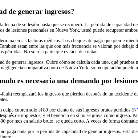
dad de generar ingresos?
la fecha de su lesión hasta que se recuperó. La pérdida de capacidad de
os de lesiones personales en Nueva York, usted puede recuperar ambos 
ermina en las facturas médicas. Los cheques de pago que pierde mientra
r. También están entre las que con más frecuencia se valoran por debaj
s pérdidas. No solo la parte que es fácil de contar.
cidad de generar ingresos. Cubre cómo se calcula cada uno, qué pruebas
de negligencia comparativa pura de Nueva York, su recuperación puede re
enudo es necesaria una demanda por lesione
ault) reemplazará los ingresos que pierden después de un accidente de 
ales.
 culpa cubren solo el 80 por ciento de sus ingresos brutos perdidos (
NY
después de impuestos, y el beneficio en sí no se grava como ingreso. Pa
0 por mes en salario bruto, se queda corto. A veces de forma dramátic
 no paga nada por la pérdida de capacidad de generar ingresos. Está di
dinero.