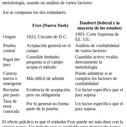
metodología, usando un análisis de varios factores.
Así se comparan los dos estándares:
Daubert (federal y la
Frye (Nueva York)
mayoría de los estados)
1993, Corte Suprema de
Origen
1923, Circuito de D.C.
EE. UU.
Prueba
Aceptación general en el
Análisis de confiabilidad
central
campo
de varios factores
Guardián limitado;
Guardián activo; evalúa
Papel del
pregunta si el campo
directamente la
juez
acepta el método
metodología
Ciencia
Puede admitirse si se
nueva o
Más difícil de admitir
cumplen los factores de
emergente
confiabilidad
Revisión
Evidencia de aceptación,
Un factor específico que el
por pares
pero no obligatoria
juez sopesa
Tasa de
Por lo general no forma
Un factor específico que el
error
parte de la prueba
juez sopesa
conocida
El efecto práctico es que el estándar Frye puede ser más duro con la
ciencia nueva. Un método que es confiable pero demasiado nuevo