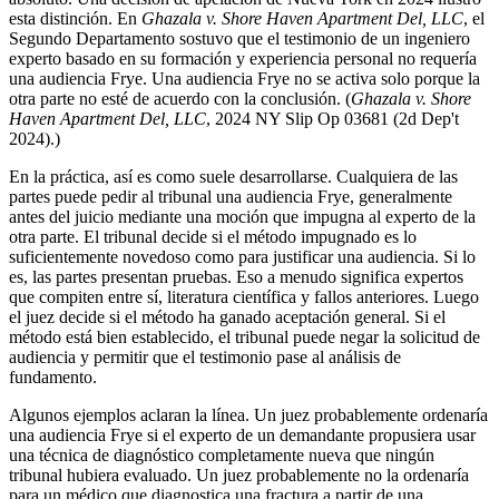
esta distinción. En
Ghazala v. Shore Haven Apartment Del, LLC
, el
Segundo Departamento sostuvo que el testimonio de un ingeniero
experto basado en su formación y experiencia personal no requería
una audiencia Frye. Una audiencia Frye no se activa solo porque la
otra parte no esté de acuerdo con la conclusión. (
Ghazala v. Shore
Haven Apartment Del, LLC
, 2024 NY Slip Op 03681 (2d Dep't
2024).)
En la práctica, así es como suele desarrollarse. Cualquiera de las
partes puede pedir al tribunal una audiencia Frye, generalmente
antes del juicio mediante una moción que impugna al experto de la
otra parte. El tribunal decide si el método impugnado es lo
suficientemente novedoso como para justificar una audiencia. Si lo
es, las partes presentan pruebas. Eso a menudo significa expertos
que compiten entre sí, literatura científica y fallos anteriores. Luego
el juez decide si el método ha ganado aceptación general. Si el
método está bien establecido, el tribunal puede negar la solicitud de
audiencia y permitir que el testimonio pase al análisis de
fundamento.
Algunos ejemplos aclaran la línea. Un juez probablemente ordenaría
una audiencia Frye si el experto de un demandante propusiera usar
una técnica de diagnóstico completamente nueva que ningún
tribunal hubiera evaluado. Un juez probablemente no la ordenaría
para un médico que diagnostica una fractura a partir de una