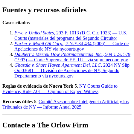
Fuentes y recursos oficiales
Casos citados
Frye v. United States
, 293 F. 1013 (D.C. Cir. 1923) — U.S.
Courts (materiales del programa del Segundo Circuito)
Parker v. Mobil Oil Corp.
, 7 N.Y.3d 434 (2006) — Corte de
Apelaciones de NY vía nycourts.gov
Daubert v. Merrell Dow Pharmaceuticals, Inc.
, 509 U.S. 579
(1993) — Corte Suprema de EE. UU. vía supremecourt.gov
Ghazala v. Shore Haven Apartment Del, LLC
, 2024 NY Slip
Op 03681 — División de Apelaciones de NY, Segundo
Departamento vía nycourts.gov
Reglas de evidencia de Nueva York
5.
NY Courts Guide to
Evidence, Rule 7.01 — Opinion of Expert Witness
Recursos útiles
6.
Comité Asesor sobre Inteligencia Artificial y los
Tribunales de NY — Informe Anual 2025
Contacte a The Orlow Firm