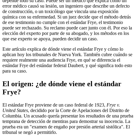
depende todo su caso. Puede ser un médico que explica cómo un
error médico causó su lesión, un ingeniero que describe un defecto
de construcción, o un toxicólogo que vincula una exposición
química con su enfermedad. Si un juez decide que el método detrás
de ese testimonio no cumple con el estándar Frye, el testimonio
puede ser rechazado. Su reclamo puede caer junto con él. Por eso la
elección del experto por parte de su abogado, y los métodos en los
que ese experto se apoya, pueden decidir un caso.
Este artículo explica de dónde viene el estándar Frye y cómo lo
aplican hoy los tribunales de Nueva York. También cubre cuándo se
requiere realmente una audiencia Frye, en qué se diferencia el
estándar Frye del estándar federal Daubert, y qué significa todo esto
para su caso.
El origen: ¿de dónde viene el estándar
Frye?
El estándar Frye proviene de un caso federal de 1923,
Frye v.
United States
, decidido por la Corte de Apelaciones del Distrito de
Columbia. Un acusado quería presentar los resultados de una prueba
temprana de detección de mentiras para demostrar su inocencia. La
prueba era un "examen de engaño por presión arterial sistólica". El
tribunal se negó a permitirlo.