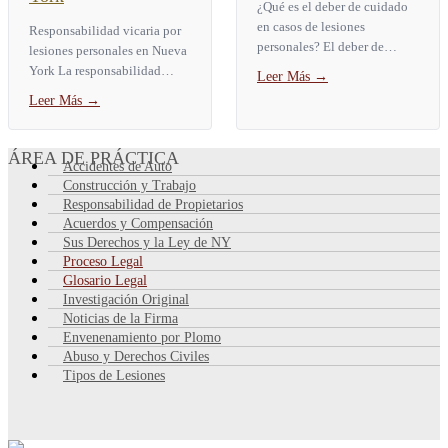
¿Qué es el deber de cuidado
en casos de lesiones
Responsabilidad vicaria por
personales? El deber de
lesiones personales en Nueva
cuidado es la obligación
York La responsabilidad
Leer Más
→
legal de actuar como lo haría
vicaria es una regla legal que
Leer Más
→
una persona razonable en la...
hace que una parte responda
por las lesiones...
ÁREA DE PRÁCTICA
Accidentes de Auto
Construcción y Trabajo
Responsabilidad de Propietarios
Acuerdos y Compensación
Sus Derechos y la Ley de NY
Proceso Legal
Glosario Legal
Investigación Original
Noticias de la Firma
Envenenamiento por Plomo
Abuso y Derechos Civiles
Tipos de Lesiones