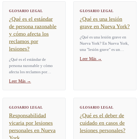
GLOSARIO LEGAL
GLOSARIO LEGAL
¿Qué es el estándar
¿Qué es una lesión
de persona razonable
grave en Nueva York?
y cómo afecta los
¿Qué es una lesión grave en
reclamos por
Nueva York? En Nueva York,
lesiones?
una "lesión grave" es un
término legal definido por la
Leer Más
→
¿Qué es el estándar de
Ley de Seguros § 5102(d).
persona razonable y cómo
Abarca nueve categorías...
afecta los reclamos por
lesiones? El estándar de
Leer Más
→
persona razonable es la
prueba legal que usan los
tribunales...
GLOSARIO LEGAL
GLOSARIO LEGAL
Responsabilidad
¿Qué es el deber de
vicaria por lesiones
cuidado en casos de
personales en Nueva
lesiones personales?
York