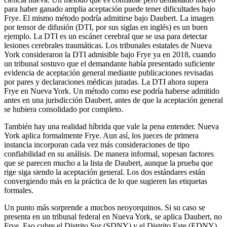
para haber ganado amplia aceptación puede tener dificultades bajo
Frye. El mismo método podría admitirse bajo Daubert. La imagen
por tensor de difusión (DTI, por sus siglas en inglés) es un buen
ejemplo. La DTI es un escáner cerebral que se usa para detectar
lesiones cerebrales traumáticas. Los tribunales estatales de Nueva
York consideraron la DTI admisible bajo Frye ya en 2018, cuando
un tribunal sostuvo que el demandante había presentado suficiente
evidencia de aceptación general mediante publicaciones revisadas
por pares y declaraciones médicas juradas. La DTI ahora supera
Frye en Nueva York. Un método como ese podría haberse admitido
antes en una jurisdicción Daubert, antes de que la aceptación general
se hubiera consolidado por completo.
También hay una realidad híbrida que vale la pena entender. Nueva
York aplica formalmente Frye. Aun así, los jueces de primera
instancia incorporan cada vez más consideraciones de tipo
confiabilidad en su análisis. De manera informal, sopesan factores
que se parecen mucho a la lista de Daubert, aunque la prueba que
rige siga siendo la aceptación general. Los dos estándares están
convergiendo más en la práctica de lo que sugieren las etiquetas
formales.
Un punto más sorprende a muchos neoyorquinos. Si su caso se
presenta en un tribunal federal en Nueva York, se aplica Daubert, no
Frye. Eso cubre el Distrito Sur (SDNY) y el Distrito Este (EDNY).