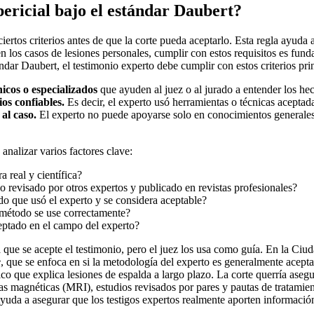
pericial bajo el estándar Daubert?
iertos criterios antes de que la corte pueda aceptarlo. Esta regla ayuda al
 los casos de lesiones personales, cumplir con estos requisitos es fun
ándar Daubert, el testimonio experto debe cumplir con estos criterios pri
nicos o especializados
que ayuden al juez o al jurado a entender los he
os confiables.
Es decir, el experto usó herramientas o técnicas acepta
al caso.
El experto no puede apoyarse solo en conocimientos generale
 analizar varios factores clave:
 real y científica?
o revisado por otros expertos y publicado en revistas profesionales?
do que usó el experto y se considera aceptable?
método se use correctamente?
eptado en el campo del experto?
que se acepte el testimonio, pero el juez los usa como guía. En la Ciud
e
, que se enfoca en si la metodología del experto es generalmente acep
o que explica lesiones de espalda a largo plazo. La corte querría asegu
s magnéticas (MRI), estudios revisados por pares y pautas de tratamient
Ayuda a asegurar que los testigos expertos realmente aporten información