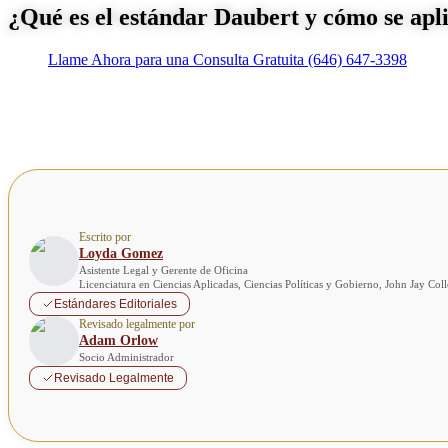
¿Qué es el estándar Daubert y cómo se apli
Llame Ahora para una Consulta Gratuita
(646) 647-3398
Escrito por
Loyda Gomez
Asistente Legal y Gerente de Oficina
Licenciatura en Ciencias Aplicadas, Ciencias Políticas y Gobierno, John Jay Co
Estándares Editoriales
Revisado legalmente por
Adam Orlow
Socio Administrador
Revisado Legalmente