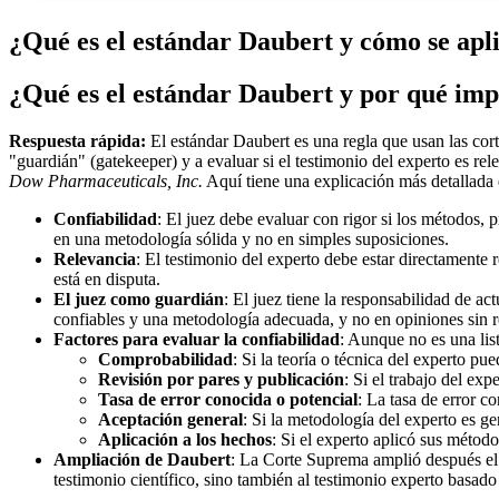
¿Qué es el estándar Daubert y cómo se apli
¿Qué es el estándar Daubert y por qué imp
Respuesta rápida:
El estándar Daubert es una regla que usan las cort
"guardián" (gatekeeper) y a evaluar si el testimonio del experto es re
Dow Pharmaceuticals, Inc.
Aquí tiene una explicación más detallada 
Confiabilidad
: El juez debe evaluar con rigor si los métodos, 
en una metodología sólida y no en simples suposiciones.
Relevancia
: El testimonio del experto debe estar directamente 
está en disputa.
El juez como guardián
: El juez tiene la responsabilidad de ac
confiables y una metodología adecuada, y no en opiniones sin 
Factores para evaluar la confiabilidad
: Aunque no es una list
Comprobabilidad
: Si la teoría o técnica del experto pu
Revisión por pares y publicación
: Si el trabajo del exp
Tasa de error conocida o potencial
: La tasa de error c
Aceptación general
: Si la metodología del experto es g
Aplicación a los hechos
: Si el experto aplicó sus métod
Ampliación de Daubert
: La Corte Suprema amplió después el 
testimonio científico, sino también al testimonio experto basa