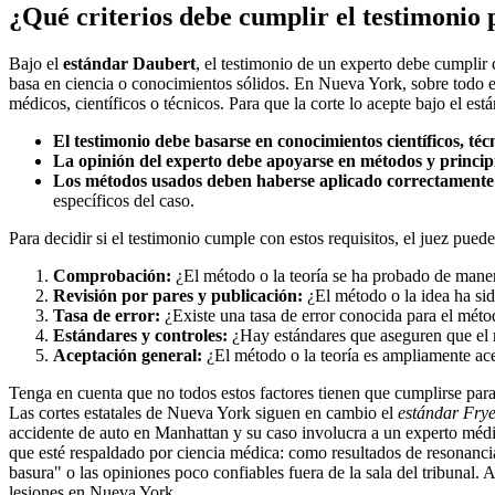
¿Qué criterios debe cumplir el testimonio 
Bajo el
estándar Daubert
, el testimonio de un experto debe cumplir c
basa en ciencia o conocimientos sólidos. En Nueva York, sobre todo en
médicos, científicos o técnicos. Para que la corte lo acepte bajo el est
El testimonio debe basarse en conocimientos científicos, téc
La opinión del experto debe apoyarse en métodos y principi
Los métodos usados deben haberse aplicado correctamente 
específicos del caso.
Para decidir si el testimonio cumple con estos requisitos, el juez puede
Comprobación:
¿El método o la teoría se ha probado de manera
Revisión por pares y publicación:
¿El método o la idea ha sid
Tasa de error:
¿Existe una tasa de error conocida para el méto
Estándares y controles:
¿Hay estándares que aseguren que el 
Aceptación general:
¿El método o la teoría es ampliamente ac
Tenga en cuenta que no todos estos factores tienen que cumplirse para 
Las cortes estatales de Nueva York siguen en cambio el
estándar Fry
accidente de auto en Manhattan y su caso involucra a un experto médic
que esté respaldado por ciencia médica: como resultados de resonancia
basura" o las opiniones poco confiables fuera de la sala del tribunal. 
lesiones en Nueva York.