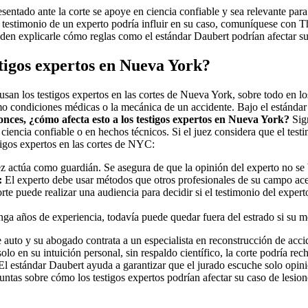
sentado ante la corte se apoye en ciencia confiable y sea relevante par
 el testimonio de un experto podría influir en su caso, comuníquese con
en explicarle cómo reglas como el estándar Daubert podrían afectar su
stigos expertos en Nueva York?
san los testigos expertos en las cortes de Nueva York, sobre todo en lo
o condiciones médicas o la mecánica de un accidente. Bajo el estándar
nces, ¿cómo afecta esto a los testigos expertos en Nueva York?
Sign
ciencia confiable o en hechos técnicos. Si el juez considera que el testi
stigos expertos en las cortes de NYC:
z actúa como guardián. Se asegura de que la opinión del experto no se
:
El experto debe usar métodos que otros profesionales de su campo ac
rte puede realizar una audiencia para decidir si el testimonio del exper
ga años de experiencia, todavía puede quedar fuera del estrado si su m
auto y su abogado contrata a un especialista en reconstrucción de acci
o en su intuición personal, sin respaldo científico, la corte podría rec
El estándar Daubert ayuda a garantizar que el jurado escuche solo opini
untas sobre cómo los testigos expertos podrían afectar su caso de les