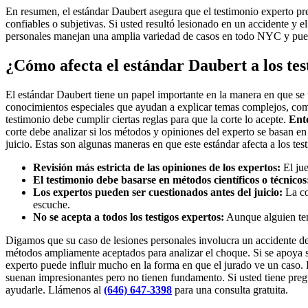
En resumen, el estándar Daubert asegura que el testimonio experto pre
confiables o subjetivas. Si usted resultó lesionado en un accidente y
personales manejan una amplia variedad de casos en todo NYC y pued
¿Cómo afecta el estándar Daubert a los te
El estándar Daubert tiene un papel importante en la manera en que se u
conocimientos especiales que ayudan a explicar temas complejos, com
testimonio debe cumplir ciertas reglas para que la corte lo acepte.
Ento
corte debe analizar si los métodos y opiniones del experto se basan en 
juicio. Estas son algunas maneras en que este estándar afecta a los te
Revisión más estricta de las opiniones de los expertos:
El jue
El testimonio debe basarse en métodos científicos o técnicos
Los expertos pueden ser cuestionados antes del juicio:
La co
escuche.
No se acepta a todos los testigos expertos:
Aunque alguien ten
Digamos que su caso de lesiones personales involucra un accidente de 
métodos ampliamente aceptados para analizar el choque. Si se apoya sol
experto puede influir mucho en la forma en que el jurado ve un caso. 
suenan impresionantes pero no tienen fundamento. Si usted tiene preg
ayudarle. Llámenos al
(646) 647-3398
para una consulta gratuita.