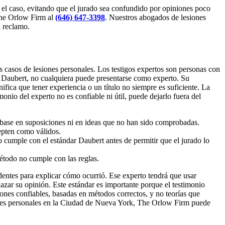
a el caso, evitando que el jurado sea confundido por opiniones poco
 The Orlow Firm al
(646) 647-3398
. Nuestros abogados de lesiones
 reclamo.
s casos de lesiones personales. Los testigos expertos son personas con
 Daubert, no cualquiera puede presentarse como experto. Su
ifica que tener experiencia o un título no siempre es suficiente. La
monio del experto no es confiable ni útil, puede dejarlo fuera del
 base en suposiciones ni en ideas que no han sido comprobadas.
epten como válidos.
to cumple con el estándar Daubert antes de permitir que el jurado lo
étodo no cumple con las reglas.
dentes para explicar cómo ocurrió. Ese experto tendrá que usar
hazar su opinión. Este estándar es importante porque el testimonio
ones confiables, basadas en métodos correctos, y no teorías que
iones personales en la Ciudad de Nueva York, The Orlow Firm puede