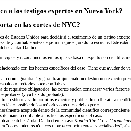
ca a los testigos expertos en Nueva York?
orta en las cortes de NYC?
es de Estados Unidos para decidir si el testimonio de un testigo exper
levante y confiable antes de permitir que el jurado lo escuche. Este est
del estándar Daubert:
principios y razonamientos en los que se basa el experto son científicam
relacionado con los hechos específicos del caso. Tiene que ayudar de ve
tuar como "guardián" y garantizar que cualquier testimonio experto presen
respaldo ni métodos poco confiables.
a de requisitos obligatorios, las cortes suelen considerar varios factore
ede probarse (y ya ha sido probada).
erto ha sido revisado por otros expertos y publicado en literatura científi
onocida o posible de los métodos o técnicas del experto.
eneralmente aceptada dentro de la comunidad científica correspondiente.
os de manera confiable a los hechos específicos del caso.
alcance del estándar Daubert en el caso
Kumho Tire Co. v. Carmichae
do en "conocimientos técnicos u otros conocimientos especializados", 