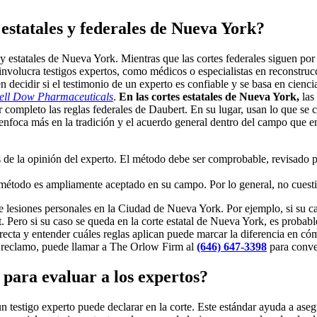
 estatales y federales de Nueva York?
 y estatales de Nueva York. Mientras que las cortes federales siguen po
 involucra testigos expertos, como médicos o especialistas en reconstru
 decidir si el testimonio de un experto es confiable y se basa en cienci
rell Dow Pharmaceuticals
.
En las cortes estatales de Nueva York,
las
or completo las reglas federales de Daubert. En su lugar, usan lo que s
 enfoca más en la tradición y el acuerdo general dentro del campo que e
 de la opinión del experto. El método debe ser comprobable, revisado po
 método es ampliamente aceptado en su campo. Por lo general, no cuesti
e lesiones personales en la Ciudad de Nueva York. Por ejemplo, si su c
t. Pero si su caso se queda en la corte estatal de Nueva York, es probab
rrecta y entender cuáles reglas aplican puede marcar la diferencia en cómo
 su reclamo, puede llamar a The Orlow Firm al
(646) 647-3398
para conver
 para evaluar a los expertos?
un testigo experto puede declarar en la corte. Este estándar ayuda a aseg