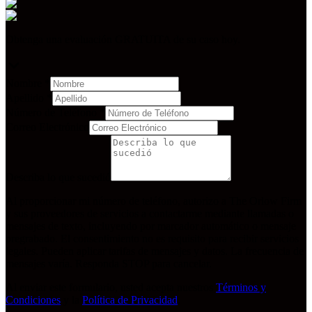
Obtenga una evaluación GRATUITA de su caso hoy.
Nombre
*
Apellido
*
Número de Teléfono
*
Correo Electrónico
Describa lo que sucedió
Al proporcionar mi número de teléfono, autorizo a The Orlow Firm
y sus proveedores de servicios a contactarme mediante llamadas o
mensajes de texto, incluyendo por marcador automático o mensaje
pregrabado. El consentimiento no es requisito para recibir servicios
legales. Pueden aplicar tarifas de mensajes y datos. La frecuencia de
mensajes varía. Responda STOP para cancelar.
Al enviar este formulario, usted acepta nuestros
Términos y
Condiciones
y la
Política de Privacidad
.