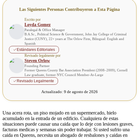
Las Siguientes Personas Contribuyeron a Esta Página
Escrito por
Loyda Gomez
Paralegal & Office Manager
B.A.Sc., Political Science & Government, John Jay College of Criminal
Justice (CUNY), 22+ years at The Orlow Firm, Bilingual: English and
Spanish
Estándares Editoriales
Revisado legalmente por
Steven Orlow
Founding Partner
Former Queens County Bar Association President (2008–2009), Cornell
Law graduate, former NYC Council Member-At-Large
Revisado Legalmente
Actualizado:
9 de agosto de 2026
Una acera rota, un piso mojado en un supermercado, hielo
acumulado en la entrada de un edificio. Cualquiera de estas
situaciones puede causar una caida que lo deje con lesiones graves,
facturas medicas y semanas sin poder trabajar. Si usted sufrio una
caida en Queens, necesita un abogado de resbalones y caidas en