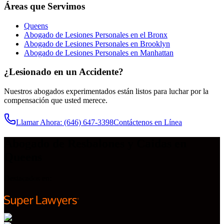
Áreas que Servimos
Queens
Abogado de Lesiones Personales en el Bronx
Abogado de Lesiones Personales en Brooklyn
Abogado de Lesiones Personales en Manhattan
¿Lesionado en un Accidente?
Nuestros abogados experimentados están listos para luchar por la
compensación que usted merece.
Llamar Ahora
: (646) 647-3398
Contáctenos en Línea
Abogado de Resbalones y Caidas en
Queens
Destacados en: