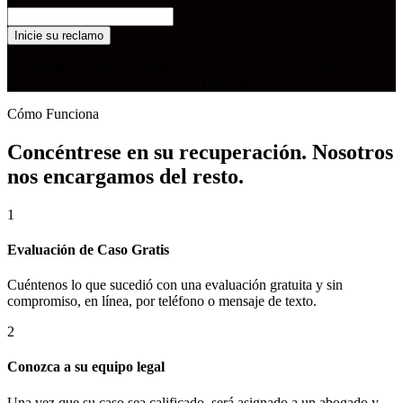
Inicie su reclamo
Los resultados pueden variar según los hechos y circunstancias de
su caso. ©2026 The Orlow Firm. Todos los derechos reservados.
Cómo Funciona
Concéntrese en su recuperación. Nosotros
nos encargamos del resto.
1
Evaluación de Caso Gratis
Cuéntenos lo que sucedió con una evaluación gratuita y sin
compromiso, en línea, por teléfono o mensaje de texto.
2
Conozca a su equipo legal
Una vez que su caso sea calificado, será asignado a un abogado y