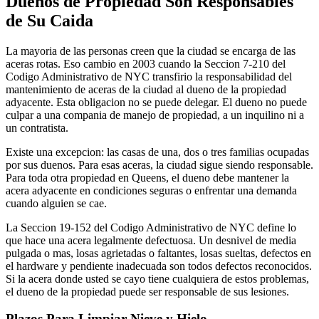
Duenos de Propiedad Son Responsables
de Su Caida
La mayoria de las personas creen que la ciudad se encarga de las
aceras rotas. Eso cambio en 2003 cuando la Seccion 7-210 del
Codigo Administrativo de NYC transfirio la responsabilidad del
mantenimiento de aceras de la ciudad al dueno de la propiedad
adyacente. Esta obligacion no se puede delegar. El dueno no puede
culpar a una compania de manejo de propiedad, a un inquilino ni a
un contratista.
Existe una excepcion: las casas de una, dos o tres familias ocupadas
por sus duenos. Para esas aceras, la ciudad sigue siendo responsable.
Para toda otra propiedad en Queens, el dueno debe mantener la
acera adyacente en condiciones seguras o enfrentar una demanda
cuando alguien se cae.
La Seccion 19-152 del Codigo Administrativo de NYC define lo
que hace una acera legalmente defectuosa. Un desnivel de media
pulgada o mas, losas agrietadas o faltantes, losas sueltas, defectos en
el hardware y pendiente inadecuada son todos defectos reconocidos.
Si la acera donde usted se cayo tiene cualquiera de estos problemas,
el dueno de la propiedad puede ser responsable de sus lesiones.
Plazos Para Limpiar Nieve y Hielo