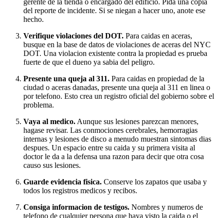
gerente de la tienda o encargado del edificio. Pida una copia
del reporte de incidente. Si se niegan a hacer uno, anote ese
hecho.
Verifique violaciones del DOT.
Para caidas en aceras,
busque en la base de datos de violaciones de aceras del NYC
DOT. Una violacion existente contra la propiedad es prueba
fuerte de que el dueno ya sabia del peligro.
Presente una queja al 311.
Para caidas en propiedad de la
ciudad o aceras danadas, presente una queja al 311 en linea o
por telefono. Esto crea un registro oficial del gobierno sobre el
problema.
Vaya al medico.
Aunque sus lesiones parezcan menores,
hagase revisar. Las conmociones cerebrales, hemorragias
internas y lesiones de disco a menudo muestran sintomas dias
despues. Un espacio entre su caida y su primera visita al
doctor le da a la defensa una razon para decir que otra cosa
causo sus lesiones.
Guarde evidencia fisica.
Conserve los zapatos que usaba y
todos los registros medicos y recibos.
Consiga informacion de testigos.
Nombres y numeros de
telefono de cualquier persona que haya visto la caida o el