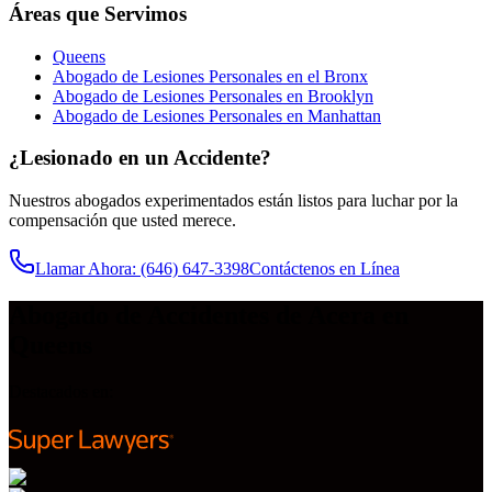
Áreas que Servimos
Queens
Abogado de Lesiones Personales en el Bronx
Abogado de Lesiones Personales en Brooklyn
Abogado de Lesiones Personales en Manhattan
¿Lesionado en un Accidente?
Nuestros abogados experimentados están listos para luchar por la
compensación que usted merece.
Llamar Ahora
: (646) 647-3398
Contáctenos en Línea
Abogado de Accidentes de Acera en
Queens
Destacados en: