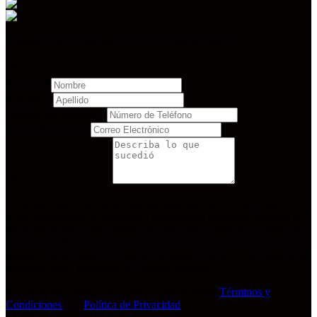
Obtenga una evaluación GRATUITA de su caso hoy.
Nombre
*
Apellido
*
Número de Teléfono
*
Correo Electrónico
Describa lo que sucedió
Al proporcionar mi número de teléfono, autorizo a The Orlow Firm
y sus proveedores de servicios a contactarme mediante llamadas o
mensajes de texto, incluyendo por marcador automático o mensaje
pregrabado. El consentimiento no es requisito para recibir servicios
legales. Pueden aplicar tarifas de mensajes y datos. La frecuencia de
mensajes varía. Responda STOP para cancelar.
Al enviar este formulario, usted acepta nuestros
Términos y
Condiciones
y la
Política de Privacidad
.