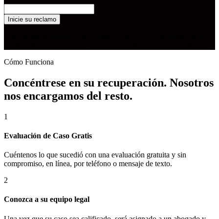
Inicie su reclamo
Los resultados pueden variar según los hechos y circunstancias de
su caso. ©2026 The Orlow Firm. Todos los derechos reservados.
Cómo Funciona
Concéntrese en su recuperación. Nosotros
nos encargamos del resto.
1
Evaluación de Caso Gratis
Cuéntenos lo que sucedió con una evaluación gratuita y sin
compromiso, en línea, por teléfono o mensaje de texto.
2
Conozca a su equipo legal
Una vez que su caso sea calificado, será asignado a un abogado y