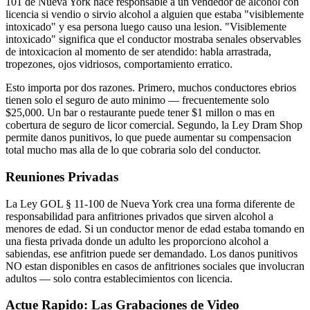
101 de Nueva York hace responsable a un vendedor de alcohol con
licencia si vendio o sirvio alcohol a alguien que estaba "visiblemente
intoxicado" y esa persona luego causo una lesion. "Visiblemente
intoxicado" significa que el conductor mostraba senales observables
de intoxicacion al momento de ser atendido: habla arrastrada,
tropezones, ojos vidriosos, comportamiento erratico.
Esto importa por dos razones. Primero, muchos conductores ebrios
tienen solo el seguro de auto minimo — frecuentemente solo
$25,000. Un bar o restaurante puede tener $1 millon o mas en
cobertura de seguro de licor comercial. Segundo, la Ley Dram Shop
permite danos punitivos, lo que puede aumentar su compensacion
total mucho mas alla de lo que cobraria solo del conductor.
Reuniones Privadas
La Ley GOL § 11-100 de Nueva York crea una forma diferente de
responsabilidad para anfitriones privados que sirven alcohol a
menores de edad. Si un conductor menor de edad estaba tomando en
una fiesta privada donde un adulto les proporciono alcohol a
sabiendas, ese anfitrion puede ser demandado. Los danos punitivos
NO estan disponibles en casos de anfitriones sociales que involucran
adultos — solo contra establecimientos con licencia.
Actue Rapido: Las Grabaciones de Video