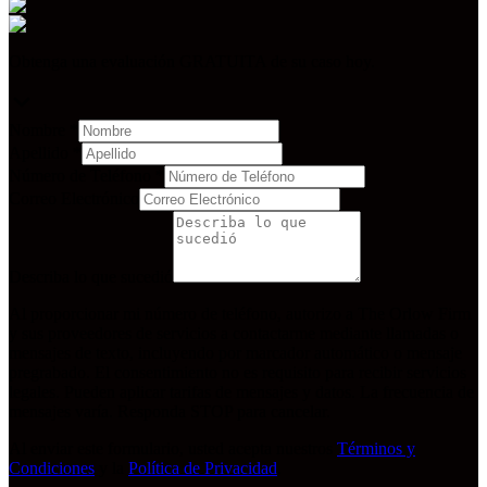
Obtenga una evaluación GRATUITA de su caso hoy.
Nombre
*
Apellido
*
Número de Teléfono
*
Correo Electrónico
Describa lo que sucedió
Al proporcionar mi número de teléfono, autorizo a The Orlow Firm
y sus proveedores de servicios a contactarme mediante llamadas o
mensajes de texto, incluyendo por marcador automático o mensaje
pregrabado. El consentimiento no es requisito para recibir servicios
legales. Pueden aplicar tarifas de mensajes y datos. La frecuencia de
mensajes varía. Responda STOP para cancelar.
Al enviar este formulario, usted acepta nuestros
Términos y
Condiciones
y la
Política de Privacidad
.