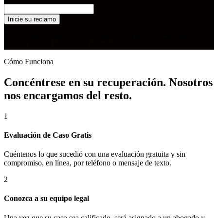
Inicie su reclamo
Los resultados pueden variar según los hechos y circunstancias de
su caso. ©2026 The Orlow Firm. Todos los derechos reservados.
Cómo Funciona
Concéntrese en su recuperación. Nosotros
nos encargamos del resto.
1
Evaluación de Caso Gratis
Cuéntenos lo que sucedió con una evaluación gratuita y sin
compromiso, en línea, por teléfono o mensaje de texto.
2
Conozca a su equipo legal
Una vez que su caso sea calificado, será asignado a un abogado y