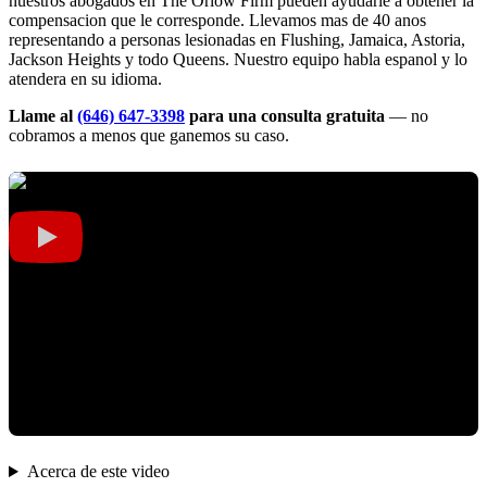
nuestros abogados en The Orlow Firm pueden ayudarle a obtener la
compensacion que le corresponde. Llevamos mas de 40 anos
representando a personas lesionadas en Flushing, Jamaica, Astoria,
Jackson Heights y todo Queens. Nuestro equipo habla espanol y lo
atendera en su idioma.
Llame al
(646) 647-3398
para una consulta gratuita
— no
cobramos a menos que ganemos su caso.
Acerca de este video