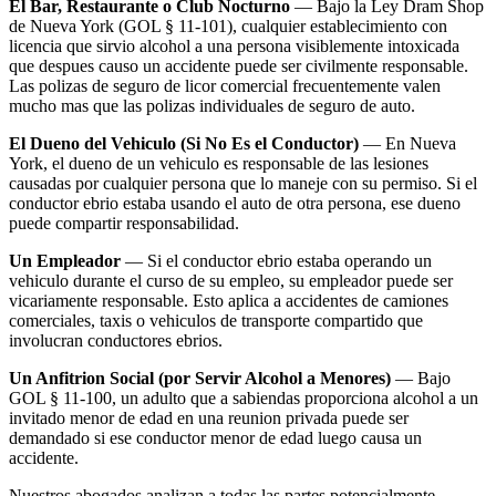
El Bar, Restaurante o Club Nocturno
— Bajo la Ley Dram Shop
de Nueva York (GOL § 11-101), cualquier establecimiento con
licencia que sirvio alcohol a una persona visiblemente intoxicada
que despues causo un accidente puede ser civilmente responsable.
Las polizas de seguro de licor comercial frecuentemente valen
mucho mas que las polizas individuales de seguro de auto.
El Dueno del Vehiculo (Si No Es el Conductor)
— En Nueva
York, el dueno de un vehiculo es responsable de las lesiones
causadas por cualquier persona que lo maneje con su permiso. Si el
conductor ebrio estaba usando el auto de otra persona, ese dueno
puede compartir responsabilidad.
Un Empleador
— Si el conductor ebrio estaba operando un
vehiculo durante el curso de su empleo, su empleador puede ser
vicariamente responsable. Esto aplica a accidentes de camiones
comerciales, taxis o vehiculos de transporte compartido que
involucran conductores ebrios.
Un Anfitrion Social (por Servir Alcohol a Menores)
— Bajo
GOL § 11-100, un adulto que a sabiendas proporciona alcohol a un
invitado menor de edad en una reunion privada puede ser
demandado si ese conductor menor de edad luego causa un
accidente.
Nuestros abogados analizan a todas las partes potencialmente