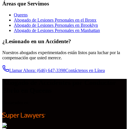
Áreas que Servimos
Queens
Abogado de Lesiones Personales en el Bronx
Abogado de Lesiones Personales en Brooklyn
Abogado de Lesiones Personales en Manhattan
¿Lesionado en un Accidente?
Nuestros abogados experimentados están listos para luchar por la
compensación que usted merece.
Llamar Ahora
: (646) 647-3398
Contáctenos en Línea
Abogado de Accidentes por Conductor
Ebrio en Queens
Destacados en: