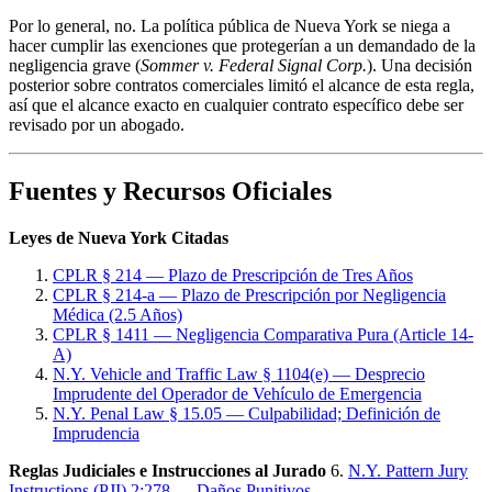
Por lo general, no. La política pública de Nueva York se niega a
hacer cumplir las exenciones que protegerían a un demandado de la
negligencia grave (
Sommer v. Federal Signal Corp.
). Una decisión
posterior sobre contratos comerciales limitó el alcance de esta regla,
así que el alcance exacto en cualquier contrato específico debe ser
revisado por un abogado.
Fuentes y Recursos Oficiales
Leyes de Nueva York Citadas
CPLR § 214 — Plazo de Prescripción de Tres Años
CPLR § 214-a — Plazo de Prescripción por Negligencia
Médica (2.5 Años)
CPLR § 1411 — Negligencia Comparativa Pura (Article 14-
A)
N.Y. Vehicle and Traffic Law § 1104(e) — Desprecio
Imprudente del Operador de Vehículo de Emergencia
N.Y. Penal Law § 15.05 — Culpabilidad; Definición de
Imprudencia
Reglas Judiciales e Instrucciones al Jurado
6.
N.Y. Pattern Jury
Instructions (PJI) 2:278 — Daños Punitivos