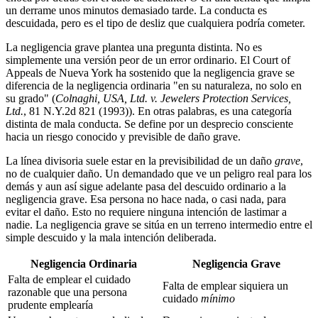
un derrame unos minutos demasiado tarde. La conducta es
descuidada, pero es el tipo de desliz que cualquiera podría cometer.
La negligencia grave plantea una pregunta distinta. No es
simplemente una versión peor de un error ordinario. El Court of
Appeals de Nueva York ha sostenido que la negligencia grave se
diferencia de la negligencia ordinaria "en su naturaleza, no solo en
su grado" (
Colnaghi, USA, Ltd. v. Jewelers Protection Services,
Ltd.
, 81 N.Y.2d 821 (1993)). En otras palabras, es una categoría
distinta de mala conducta. Se define por un desprecio consciente
hacia un riesgo conocido y previsible de daño grave.
La línea divisoria suele estar en la previsibilidad de un daño
grave
,
no de cualquier daño. Un demandado que ve un peligro real para los
demás y aun así sigue adelante pasa del descuido ordinario a la
negligencia grave. Esa persona no hace nada, o casi nada, para
evitar el daño. Esto no requiere ninguna intención de lastimar a
nadie. La negligencia grave se sitúa en un terreno intermedio entre el
simple descuido y la mala intención deliberada.
Negligencia Ordinaria
Negligencia Grave
Falta de emplear el cuidado
Falta de emplear siquiera un
razonable que una persona
cuidado
mínimo
prudente emplearía