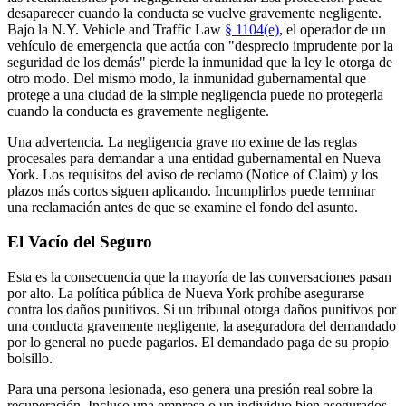
desaparecer cuando la conducta se vuelve gravemente negligente.
Bajo la N.Y. Vehicle and Traffic Law
§ 1104(e)
, el operador de un
vehículo de emergencia que actúa con "desprecio imprudente por la
seguridad de los demás" pierde la inmunidad que la ley le otorga de
otro modo. Del mismo modo, la inmunidad gubernamental que
protege a una ciudad de la simple negligencia puede no protegerla
cuando la conducta es gravemente negligente.
Una advertencia. La negligencia grave no exime de las reglas
procesales para demandar a una entidad gubernamental en Nueva
York. Los requisitos del aviso de reclamo (Notice of Claim) y los
plazos más cortos siguen aplicando. Incumplirlos puede terminar
una reclamación antes de que se examine el fondo del asunto.
El Vacío del Seguro
Esta es la consecuencia que la mayoría de las conversaciones pasan
por alto. La política pública de Nueva York prohíbe asegurarse
contra los daños punitivos. Si un tribunal otorga daños punitivos por
una conducta gravemente negligente, la aseguradora del demandado
por lo general no puede pagarlos. El demandado paga de su propio
bolsillo.
Para una persona lesionada, eso genera una presión real sobre la
recuperación. Incluso una empresa o un individuo bien asegurados