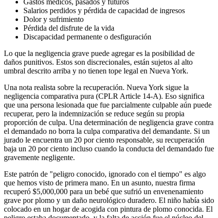
Gastos médicos, pasados y futuros
Salarios perdidos y pérdida de capacidad de ingresos
Dolor y sufrimiento
Pérdida del disfrute de la vida
Discapacidad permanente o desfiguración
Lo que la negligencia grave puede agregar es la posibilidad de
daños punitivos. Estos son discrecionales, están sujetos al alto
umbral descrito arriba y no tienen tope legal en Nueva York.
Una nota realista sobre la recuperación. Nueva York sigue la
negligencia comparativa pura (CPLR Article 14-A). Eso significa
que una persona lesionada que fue parcialmente culpable aún puede
recuperar, pero la indemnización se reduce según su propia
proporción de culpa. Una determinación de negligencia grave contra
el demandado no borra la culpa comparativa del demandante. Si un
jurado le encuentra un 20 por ciento responsable, su recuperación
baja un 20 por ciento incluso cuando la conducta del demandado fue
gravemente negligente.
Este patrón de "peligro conocido, ignorado con el tiempo" es algo
que hemos visto de primera mano. En un asunto, nuestra firma
recuperó $5,000,000 para un bebé que sufrió un envenenamiento
grave por plomo y un daño neurológico duradero. El niño había sido
colocado en un hogar de acogida con pintura de plomo conocida. El
peligro estaba documentado, y la falta de acción fue el núcleo del