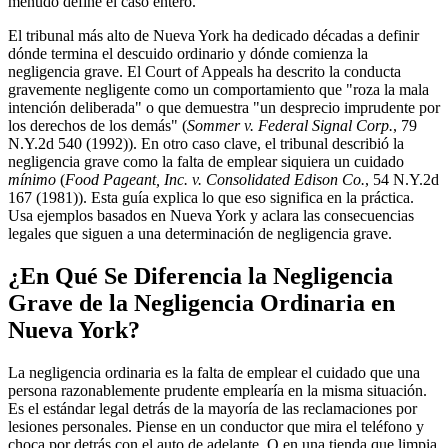
menudo define el caso entero.
El tribunal más alto de Nueva York ha dedicado décadas a definir
dónde termina el descuido ordinario y dónde comienza la
negligencia grave. El Court of Appeals ha descrito la conducta
gravemente negligente como un comportamiento que "roza la mala
intención deliberada" o que demuestra "un desprecio imprudente por
los derechos de los demás" (
Sommer v. Federal Signal Corp.
, 79
N.Y.2d 540 (1992)). En otro caso clave, el tribunal describió la
negligencia grave como la falta de emplear siquiera un cuidado
mínimo
(
Food Pageant, Inc. v. Consolidated Edison Co.
, 54 N.Y.2d
167 (1981)). Esta guía explica lo que eso significa en la práctica.
Usa ejemplos basados en Nueva York y aclara las consecuencias
legales que siguen a una determinación de negligencia grave.
¿En Qué Se Diferencia la Negligencia
Grave de la Negligencia Ordinaria en
Nueva York?
La negligencia ordinaria es la falta de emplear el cuidado que una
persona razonablemente prudente emplearía en la misma situación.
Es el estándar legal detrás de la mayoría de las reclamaciones por
lesiones personales. Piense en un conductor que mira el teléfono y
choca por detrás con el auto de adelante. O en una tienda que limpia