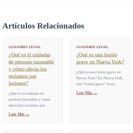
Artículos Relacionados
GLOSARIO LEGAL
GLOSARIO LEGAL
¿Qué es el estándar
¿Qué es una lesión
de persona razonable
grave en Nueva York?
y cómo afecta los
¿Qué es una lesión grave en
reclamos por
Nueva York? En Nueva York,
lesiones?
una "lesión grave" es un
término legal definido por la
Leer Más
→
¿Qué es el estándar de
Ley de Seguros § 5102(d).
persona razonable y cómo
Abarca nueve categorías...
afecta los reclamos por
lesiones? El estándar de
Leer Más
→
persona razonable es la
prueba legal que usan los
tribunales...