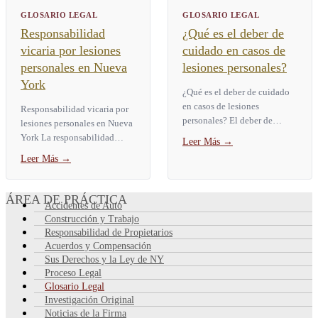
GLOSARIO LEGAL
GLOSARIO LEGAL
Responsabilidad
¿Qué es el deber de
vicaria por lesiones
cuidado en casos de
personales en Nueva
lesiones personales?
York
¿Qué es el deber de cuidado
en casos de lesiones
Responsabilidad vicaria por
personales? El deber de
lesiones personales en Nueva
cuidado es la obligación
York La responsabilidad
Leer Más
→
legal de actuar como lo haría
vicaria es una regla legal que
Leer Más
→
una persona razonable en la...
hace que una parte responda
por las lesiones...
ÁREA DE PRÁCTICA
Accidentes de Auto
Construcción y Trabajo
Responsabilidad de Propietarios
Acuerdos y Compensación
Sus Derechos y la Ley de NY
Proceso Legal
Glosario Legal
Investigación Original
Noticias de la Firma