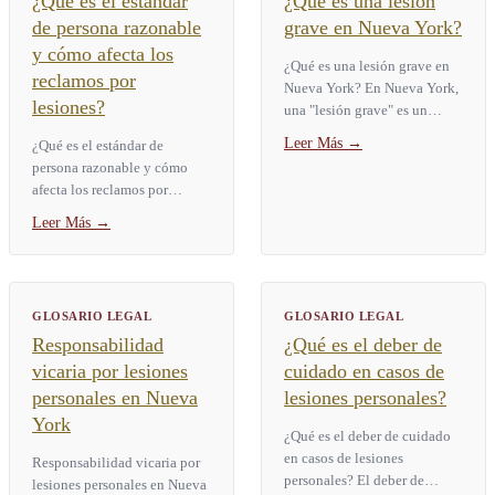
¿Qué es el estándar
¿Qué es una lesión
de persona razonable
grave en Nueva York?
y cómo afecta los
¿Qué es una lesión grave en
reclamos por
Nueva York? En Nueva York,
lesiones?
una "lesión grave" es un
término legal definido por la
Leer Más
→
¿Qué es el estándar de
Ley de Seguros § 5102(d).
persona razonable y cómo
Abarca nueve categorías...
afecta los reclamos por
lesiones? El estándar de
Leer Más
→
persona razonable es la
prueba legal que usan los
tribunales...
GLOSARIO LEGAL
GLOSARIO LEGAL
Responsabilidad
¿Qué es el deber de
vicaria por lesiones
cuidado en casos de
personales en Nueva
lesiones personales?
York
¿Qué es el deber de cuidado
en casos de lesiones
Responsabilidad vicaria por
personales? El deber de
lesiones personales en Nueva