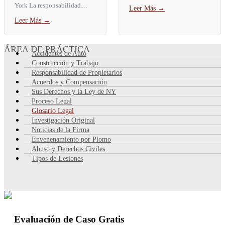
cuidado es la obligación
York La responsabilidad
Leer Más
→
legal de actuar como lo haría
vicaria es una regla legal que
Leer Más
→
una persona razonable en la...
hace que una parte responda
por las lesiones...
ÁREA DE PRÁCTICA
Accidentes de Auto
Construcción y Trabajo
Responsabilidad de Propietarios
Acuerdos y Compensación
Sus Derechos y la Ley de NY
Proceso Legal
Glosario Legal
Investigación Original
Noticias de la Firma
Envenenamiento por Plomo
Abuso y Derechos Civiles
Tipos de Lesiones
Evaluación de Caso Gratis