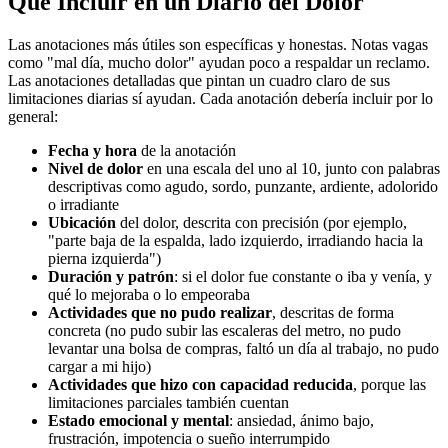
Qué Incluir en un Diario del Dolor
Las anotaciones más útiles son específicas y honestas. Notas vagas
como "mal día, mucho dolor" ayudan poco a respaldar un reclamo.
Las anotaciones detalladas que pintan un cuadro claro de sus
limitaciones diarias sí ayudan. Cada anotación debería incluir por lo
general:
Fecha y hora
de la anotación
Nivel de dolor
en una escala del uno al 10, junto con palabras
descriptivas como agudo, sordo, punzante, ardiente, adolorido
o irradiante
Ubicación
del dolor, descrita con precisión (por ejemplo,
"parte baja de la espalda, lado izquierdo, irradiando hacia la
pierna izquierda")
Duración y patrón
: si el dolor fue constante o iba y venía, y
qué lo mejoraba o lo empeoraba
Actividades que no pudo realizar
, descritas de forma
concreta (no pudo subir las escaleras del metro, no pudo
levantar una bolsa de compras, faltó un día al trabajo, no pudo
cargar a mi hijo)
Actividades que hizo con capacidad reducida
, porque las
limitaciones parciales también cuentan
Estado emocional y mental
: ansiedad, ánimo bajo,
frustración, impotencia o sueño interrumpido