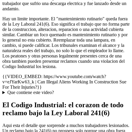
trabajador que sufrio una descarga electrica y fue lanzado desde un
andamio.
Hay un limite importante. El "mantenimiento rutinario" queda fuera
de la Ley Laboral 241(6). Eso significa el trabajo que no forma parte
de la construccion, alteracion, reparacion o una actividad cubierta
similar. Cambiar un foco quemado es mantenimiento rutinario y por
lo general no esta cubierto. Reemplazar toda una lampara, en
cambio, si puede calificar. Los tribunales examinan el alcance y la
naturaleza reales del trabajo, no solo lo que el empleador lo llame.
Los peatones y otras personas legalmente presentes cerca de una
obra tambien pueden presentar reclamos cuando una violacion del
Codigo Industrial los lesiona.
{{VIDEO_EMBED: https://www.youtube.com/watch?
v=eJYarKw63_k | Can Illegal Aliens Working In Construction Sue
For Their Injuries?}}
Que contiene este video?
El Codigo Industrial: el corazon de todo
reclamo bajo la Ley Laboral 241(6)
Aqui esta el detalle que sorprende a muchos trabajadores lesionados.
Un reclamo bajo la 241(6) no prospera solo porque una obra fuera