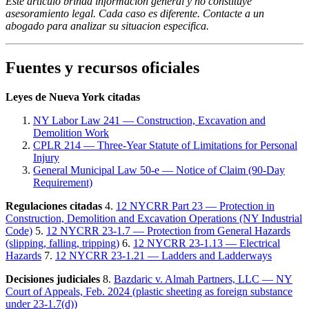
Este articulo brinda informacion general y no constituye
asesoramiento legal. Cada caso es diferente. Contacte a un
abogado para analizar su situacion especifica.
Fuentes y recursos oficiales
Leyes de Nueva York citadas
NY Labor Law 241 — Construction, Excavation and
Demolition Work
CPLR 214 — Three-Year Statute of Limitations for Personal
Injury
General Municipal Law 50-e — Notice of Claim (90-Day
Requirement)
Regulaciones citadas
4.
12 NYCRR Part 23 — Protection in
Construction, Demolition and Excavation Operations (NY Industrial
Code)
5.
12 NYCRR 23-1.7 — Protection from General Hazards
(slipping, falling, tripping)
6.
12 NYCRR 23-1.13 — Electrical
Hazards
7.
12 NYCRR 23-1.21 — Ladders and Ladderways
Decisiones judiciales
8.
Bazdaric v. Almah Partners, LLC — NY
Court of Appeals, Feb. 2024 (plastic sheeting as foreign substance
under 23-1.7(d))