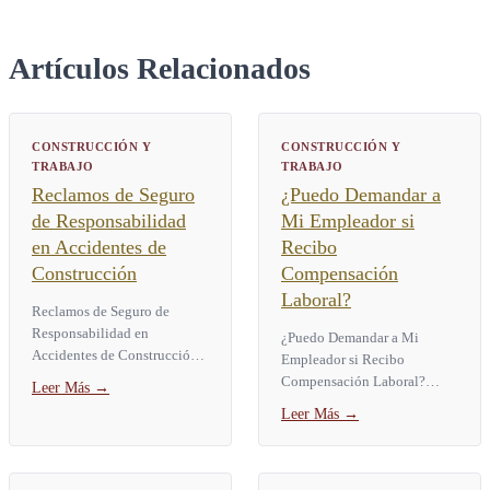
Artículos Relacionados
CONSTRUCCIÓN Y
CONSTRUCCIÓN Y
TRABAJO
TRABAJO
Reclamos de Seguro
¿Puedo Demandar a
de Responsabilidad
Mi Empleador si
en Accidentes de
Recibo
Construcción
Compensación
Laboral?
Reclamos de Seguro de
Responsabilidad en
¿Puedo Demandar a Mi
Accidentes de Construcción
Empleador si Recibo
Un reclamo de seguro de
Compensación Laboral?
Leer Más
→
responsabilidad en un
Muchos trabajadores
Leer Más
→
accidente de construcción le
lesionados se preguntan:
permite a un...
¿puedo demandar a mi
empleador si recibo...