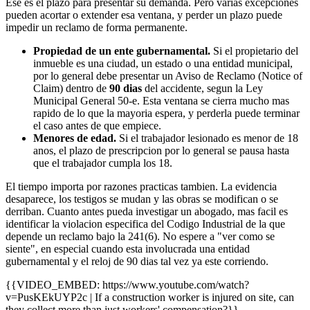
Ese es el plazo para presentar su demanda. Pero varias excepciones
pueden acortar o extender esa ventana, y perder un plazo puede
impedir un reclamo de forma permanente.
Propiedad de un ente gubernamental.
Si el propietario del
inmueble es una ciudad, un estado o una entidad municipal,
por lo general debe presentar un Aviso de Reclamo (Notice of
Claim) dentro de
90 dias
del accidente, segun la Ley
Municipal General 50-e. Esta ventana se cierra mucho mas
rapido de lo que la mayoria espera, y perderla puede terminar
el caso antes de que empiece.
Menores de edad.
Si el trabajador lesionado es menor de 18
anos, el plazo de prescripcion por lo general se pausa hasta
que el trabajador cumpla los 18.
El tiempo importa por razones practicas tambien. La evidencia
desaparece, los testigos se mudan y las obras se modifican o se
derriban. Cuanto antes pueda investigar un abogado, mas facil es
identificar la violacion especifica del Codigo Industrial de la que
depende un reclamo bajo la 241(6). No espere a "ver como se
siente", en especial cuando esta involucrada una entidad
gubernamental y el reloj de 90 dias tal vez ya este corriendo.
{{VIDEO_EMBED: https://www.youtube.com/watch?
v=PusKEkUYP2c | If a construction worker is injured on site, can
they collect more than just workers' compensation?}}