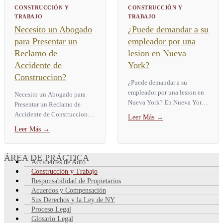
CONSTRUCCIÓN Y
CONSTRUCCIÓN Y
TRABAJO
TRABAJO
Necesito un Abogado
¿Puede demandar a su
para Presentar un
empleador por una
Reclamo de
lesion en Nueva
Accidente de
York?
Construccion?
¿Puede demandar a su
empleador por una lesion en
Necesito un Abogado para
Nueva York? En Nueva York,
Presentar un Reclamo de
por lo general usted no puede
Accidente de Construccion?
Leer Más
→
demandar a su empleador por
No. La ley de Nueva York no
Leer Más
→
una lesion laboral. La...
exige un abogado para
presentar un reclamo de
accidente...
ÁREA DE PRÁCTICA
Accidentes de Auto
Construcción y Trabajo
Responsabilidad de Propietarios
Acuerdos y Compensación
Sus Derechos y la Ley de NY
Proceso Legal
Glosario Legal