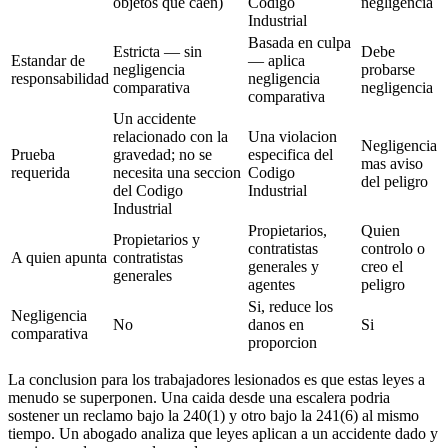
objetos que caen)
Codigo
negligencia
Industrial
Basada en culpa
Estricta — sin
Debe
Estandar de
— aplica
negligencia
probarse
responsabilidad
negligencia
comparativa
negligencia
comparativa
Un accidente
relacionado con la
Una violacion
Negligencia
Prueba
gravedad; no se
especifica del
mas aviso
requerida
necesita una seccion
Codigo
del peligro
del Codigo
Industrial
Industrial
Propietarios,
Quien
Propietarios y
contratistas
controlo o
A quien apunta
contratistas
generales y
creo el
generales
agentes
peligro
Si, reduce los
Negligencia
No
danos en
Si
comparativa
proporcion
La conclusion para los trabajadores lesionados es que estas leyes a
menudo se superponen. Una caida desde una escalera podria
sostener un reclamo bajo la 240(1) y otro bajo la 241(6) al mismo
tiempo. Un abogado analiza que leyes aplican a un accidente dado y