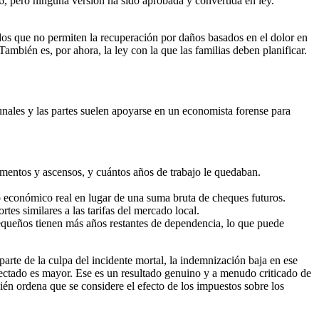
26, pero ninguna versión ha sido aprobada y convertida en ley.
s que no permiten la recuperación por daños basados en el dolor en
También es, por ahora, la ley con la que las familias deben planificar.
unales y las partes suelen apoyarse en un economista forense para
 aumentos y ascensos, y cuántos años de trabajo le quedaban.
cto económico real en lugar de una suma bruta de cheques futuros.
tes similares a las tarifas del mercado local.
 pequeños tienen más años restantes de dependencia, lo que puede
parte de la culpa del incidente mortal, la indemnización baja en ese
ectado es mayor. Ese es un resultado genuino y a menudo criticado de
ién ordena que se considere el efecto de los impuestos sobre los