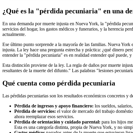
¿Qué es la "pérdida pecuniaria" en una d
En una demanda por muerte injusta en Nueva York, la "pérdida pecunia
servicios del hogar, los gastos médicos y funerarios, y la herencia pe
actualmente.
Ese último punto sorprende a la mayoría de las familias. Nueva York e
injusta. La ley hace una pregunta estrecha y práctica: ¿qué dinero per
entender la "pérdida pecuniaria" es en realidad entender qué puede, y
Esta distinción proviene de la ley. La regla de daños por muerte inju
resultantes de la muerte del difunto." Las palabras "lesiones pecuniar
Qué cuenta como pérdida pecuniaria
Las pérdidas pecuniarias son los resultados económicos concretos y d
Pérdida de ingresos y apoyo financiero:
los sueldos, salarios
Pérdida de servicios:
el valor de mercado del trabajo doméstico
ahora reemplazar esos servicios.
Pérdida de orientación y cuidado parental:
para los hijos me
Esta es una categoría distinta, propia de Nueva York, y no simp
Gastos médicos
pagados antes de la muerte que estuvieran liga