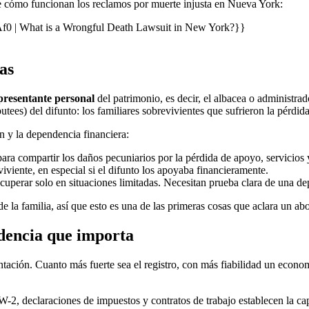
de cómo funcionan los reclamos por muerte injusta en Nueva York:
| What is a Wrongful Death Lawsuit in New York?}}
as
presentante personal
del patrimonio, es decir, el albacea o administrad
butees) del difunto: los familiares sobrevivientes que sufrieron la pérdida
ón y la dependencia financiera:
ra compartir los daños pecuniarios por la pérdida de apoyo, servicios 
iente, en especial si el difunto los apoyaba financieramente.
erar solo en situaciones limitadas. Necesitan prueba clara de una depe
de la familia, así que esto es una de las primeras cosas que aclara un ab
idencia que importa
ación. Cuanto más fuerte sea el registro, con más fiabilidad un econom
-2, declaraciones de impuestos y contratos de trabajo establecen la cap