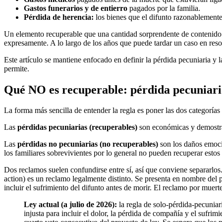
Gastos funerarios y de entierro
pagados por la familia.
Pérdida de herencia:
los bienes que el difunto razonablemente
Un elemento recuperable que una cantidad sorprendente de contenido 
expresamente. A lo largo de los años que puede tardar un caso en resol
Este artículo se mantiene enfocado en definir la pérdida pecuniaria y 
permite.
Qué NO es recuperable: pérdida pecuniaria
La forma más sencilla de entender la regla es poner las dos categorías 
Las
pérdidas pecuniarias (recuperables)
son económicas y demostrabl
Las
pérdidas no pecuniarias (no recuperables)
son los daños emocio
los familiares sobrevivientes por lo general no pueden recuperar estos
Dos reclamos suelen confundirse entre sí, así que conviene separarlo
action) es un reclamo legalmente distinto. Se presenta en nombre del p
incluir el sufrimiento del difunto antes de morir. El reclamo por muer
Ley actual (a julio de 2026):
la regla de solo-pérdida-pecunia
injusta para incluir el dolor, la pérdida de compañía y el sufr