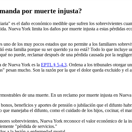
emanda por muerte injusta?
ria" es el daño económico medible que sufren los sobrevivientes cuando
rdida. Nueva York limita los daños por muerte injusta a estas pérdidas 
s uno de los muy pocos estados que no permite a los familiares sobrevi
dió esta familia porque su ser querido ya no está? Todo lo que incluye u
 qué no puede, reclamar después de una pérdida causada por la negligen
sta de Nueva York es la
EPTL § 5-4.3
. Ordena a los tribunales otorgar u
ias" pesan mucho. Son la razón por la que el dolor queda excluido y el 
emostrables de una muerte. En un reclamo por muerte injusta en Nueva 
, bonos, beneficios y aportes de pensión o jubilación que el difunto habr
 que manejaba el difunto, como el cuidado de los hijos, cocinar, el man
nores sobrevivientes, Nueva York reconoce el valor económico de la in
lemente "pérdida de servicios."
dos a la lesión o enfermedad mortal.