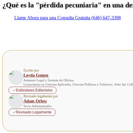
¿Qué es la "pérdida pecuniaria" en una d
Llame Ahora para una Consulta Gratuita
(646) 647-3398
Escrito por
Loyda Gomez
Asistente Legal y Gerente de Oficina
Licenciatura en Ciencias Aplicadas, Ciencias Políticas y Gobierno, John Jay Co
Estándares Editoriales
Revisado legalmente por
Adam Orlow
Socio Administrador
Revisado Legalmente