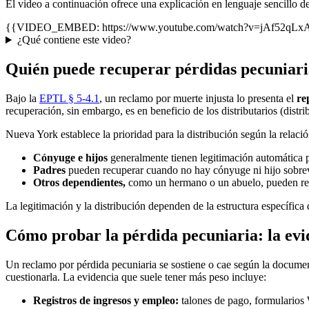
El video a continuación ofrece una explicación en lenguaje sencillo 
{{VIDEO_EMBED: https://www.youtube.com/watch?v=jAf52qLxAf0 
¿Qué contiene este video?
Quién puede recuperar pérdidas pecuniari
Bajo la
EPTL § 5-4.1
, un reclamo por muerte injusta lo presenta el
re
recuperación, sin embargo, es en beneficio de los distributarios (distri
Nueva York establece la prioridad para la distribución según la relaci
Cónyuge e hijos
generalmente tienen legitimación automática pa
Padres
pueden recuperar cuando no hay cónyuge ni hijo sobreviv
Otros dependientes,
como un hermano o un abuelo, pueden recup
La legitimación y la distribución dependen de la estructura específica 
Cómo probar la pérdida pecuniaria: la ev
Un reclamo por pérdida pecuniaria se sostiene o cae según la document
cuestionarla. La evidencia que suele tener más peso incluye:
Registros de ingresos y empleo:
talones de pago, formularios W