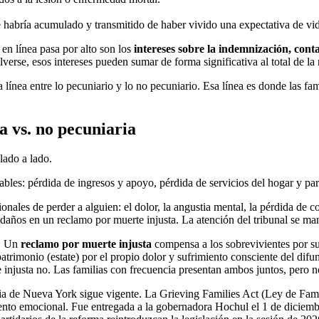
 habría acumulado y transmitido de haber vivido una expectativa de vi
en línea pasa por alto son los
intereses sobre la indemnización, cont
verse, esos intereses pueden sumar de forma significativa al total de la
la línea entre lo pecuniario y lo no pecuniario. Esa línea es donde las 
 vs. no pecuniaria
lado a lado.
es: pérdida de ingresos y apoyo, pérdida de servicios del hogar y pare
nales de perder a alguien: el dolor, la angustia mental, la pérdida de 
 daños en un reclamo por muerte injusta. La atención del tribunal se man
s. Un
reclamo por muerte injusta
compensa a los sobrevivientes por su
atrimonio (estate) por el propio dolor y sufrimiento consciente del difu
te injusta no. Las familias con frecuencia presentan ambos juntos, pero 
ria de Nueva York sigue vigente. La Grieving Families Act (Ley de Fam
imiento emocional. Fue entregada a la gobernadora Hochul el 1 de diciem