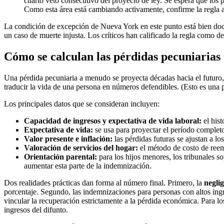
cuarto veto consecutivo del proyecto de ley. Se espera que los p
Como esta área está cambiando activamente, confirme la regla a
La condición de excepción de Nueva York en este punto está bien doc
un caso de muerte injusta. Los críticos han calificado la regla como des
Cómo se calculan las pérdidas pecuniarias
Una pérdida pecuniaria a menudo se proyecta décadas hacia el futuro, 
traducir la vida de una persona en números defendibles. (Esto es una p
Los principales datos que se consideran incluyen:
Capacidad de ingresos y expectativa de vida laboral:
el hist
Expectativa de vida:
se usa para proyectar el período completo
Valor presente e inflación:
las pérdidas futuras se ajustan a l
Valoración de servicios del hogar:
el método de costo de reemp
Orientación parental:
para los hijos menores, los tribunales s
aumentar esta parte de la indemnización.
Dos realidades prácticas dan forma al número final. Primero, la
negli
porcentaje. Segundo, las indemnizaciones para personas con altos ing
vincular la recuperación estrictamente a la pérdida económica. Para l
ingresos del difunto.