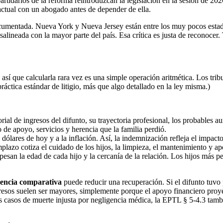
artidarios de la reforma reintroduzcan la legislación en la sesión de 20
ctual con un abogado antes de depender de ella.
umentada. Nueva York y Nueva Jersey están entre los muy pocos estado
alineada con la mayor parte del país. Esa crítica es justa de reconocer. 
así que calcularla rara vez es una simple operación aritmética. Los trib
ráctica estándar de litigio, más que algo detallado en la ley misma.)
orial de ingresos del difunto, su trayectoria profesional, los probables
 de apoyo, servicios y herencia que la familia perdió.
os dólares de hoy y a la inflación. Así, la indemnización refleja el impa
lazo cotiza el cuidado de los hijos, la limpieza, el mantenimiento y apor
opesan la edad de cada hijo y la cercanía de la relación. Los hijos más
gencia comparativa
puede reducir una recuperación. Si el difunto tuvo 
resos suelen ser mayores, simplemente porque el apoyo financiero proy
os casos de muerte injusta por negligencia médica, la EPTL § 5-4.3 tamb