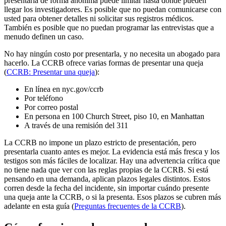
presentarla de forma anónima puede limitar hasta dónde pueden
llegar los investigadores. Es posible que no puedan comunicarse con
usted para obtener detalles ni solicitar sus registros médicos.
También es posible que no puedan programar las entrevistas que a
menudo definen un caso.
No hay ningún costo por presentarla, y no necesita un abogado para
hacerlo. La CCRB ofrece varias formas de presentar una queja
(
CCRB: Presentar una queja
):
En línea en nyc.gov/ccrb
Por teléfono
Por correo postal
En persona en 100 Church Street, piso 10, en Manhattan
A través de una remisión del 311
La CCRB no impone un plazo estricto de presentación, pero
presentarla cuanto antes es mejor. La evidencia está más fresca y los
testigos son más fáciles de localizar. Hay una advertencia crítica que
no tiene nada que ver con las reglas propias de la CCRB. Si está
pensando en una demanda, aplican plazos legales distintos. Estos
corren desde la fecha del incidente, sin importar cuándo presente
una queja ante la CCRB, o si la presenta. Esos plazos se cubren más
adelante en esta guía (
Preguntas frecuentes de la CCRB
).