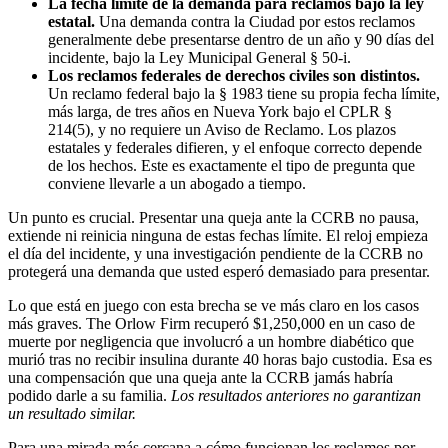
La fecha límite de la demanda para reclamos bajo la ley
estatal.
Una demanda contra la Ciudad por estos reclamos
generalmente debe presentarse dentro de un año y 90 días del
incidente, bajo la Ley Municipal General § 50-i.
Los reclamos federales de derechos civiles son distintos.
Un reclamo federal bajo la § 1983 tiene su propia fecha límite,
más larga, de tres años en Nueva York bajo el CPLR §
214(5), y no requiere un Aviso de Reclamo. Los plazos
estatales y federales difieren, y el enfoque correcto depende
de los hechos. Este es exactamente el tipo de pregunta que
conviene llevarle a un abogado a tiempo.
Un punto es crucial. Presentar una queja ante la CCRB no pausa,
extiende ni reinicia ninguna de estas fechas límite. El reloj empieza
el día del incidente, y una investigación pendiente de la CCRB no
protegerá una demanda que usted esperó demasiado para presentar.
Lo que está en juego con esta brecha se ve más claro en los casos
más graves. The Orlow Firm recuperó $1,250,000 en un caso de
muerte por negligencia que involucró a un hombre diabético que
murió tras no recibir insulina durante 40 horas bajo custodia. Esa es
una compensación que una queja ante la CCRB jamás habría
podido darle a su familia.
Los resultados anteriores no garantizan
un resultado similar.
Para una mirada más cercana a cómo funcionan los reclamos por