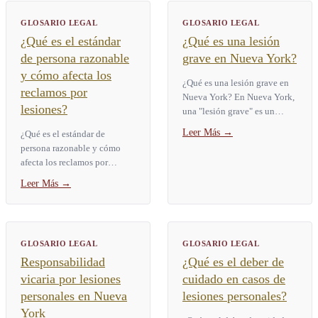
GLOSARIO LEGAL
GLOSARIO LEGAL
¿Qué es el estándar
¿Qué es una lesión
de persona razonable
grave en Nueva York?
y cómo afecta los
¿Qué es una lesión grave en
reclamos por
Nueva York? En Nueva York,
lesiones?
una "lesión grave" es un
término legal definido por la
Leer Más
→
¿Qué es el estándar de
Ley de Seguros § 5102(d).
persona razonable y cómo
Abarca nueve categorías...
afecta los reclamos por
lesiones? El estándar de
Leer Más
→
persona razonable es la
prueba legal que usan los
tribunales...
GLOSARIO LEGAL
GLOSARIO LEGAL
Responsabilidad
¿Qué es el deber de
vicaria por lesiones
cuidado en casos de
personales en Nueva
lesiones personales?
York