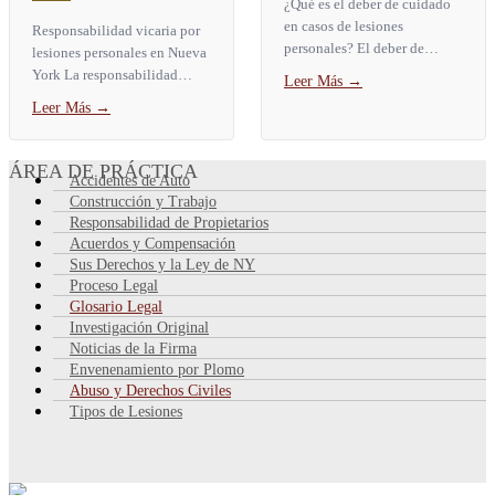
¿Qué es el deber de cuidado
en casos de lesiones
Responsabilidad vicaria por
personales? El deber de
lesiones personales en Nueva
cuidado es la obligación
York La responsabilidad
Leer Más
→
legal de actuar como lo haría
vicaria es una regla legal que
Leer Más
→
una persona razonable en la...
hace que una parte responda
por las lesiones...
ÁREA DE PRÁCTICA
Accidentes de Auto
Construcción y Trabajo
Responsabilidad de Propietarios
Acuerdos y Compensación
Sus Derechos y la Ley de NY
Proceso Legal
Glosario Legal
Investigación Original
Noticias de la Firma
Envenenamiento por Plomo
Abuso y Derechos Civiles
Tipos de Lesiones