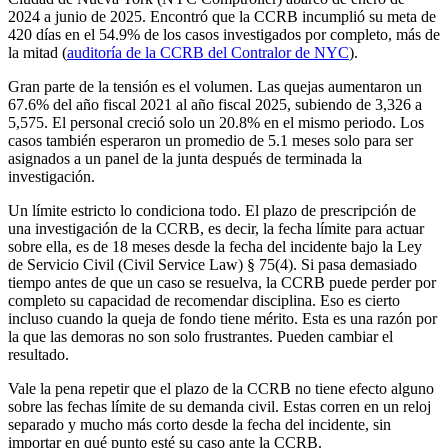
2024 a junio de 2025. Encontró que la CCRB incumplió su meta de
420 días en el 54.9% de los casos investigados por completo, más de
la mitad (
auditoría de la CCRB del Contralor de NYC
).
Gran parte de la tensión es el volumen. Las quejas aumentaron un
67.6% del año fiscal 2021 al año fiscal 2025, subiendo de 3,326 a
5,575. El personal creció solo un 20.8% en el mismo periodo. Los
casos también esperaron un promedio de 5.1 meses solo para ser
asignados a un panel de la junta después de terminada la
investigación.
Un límite estricto lo condiciona todo. El plazo de prescripción de
una investigación de la CCRB, es decir, la fecha límite para actuar
sobre ella, es de 18 meses desde la fecha del incidente bajo la Ley
de Servicio Civil (Civil Service Law) § 75(4). Si pasa demasiado
tiempo antes de que un caso se resuelva, la CCRB puede perder por
completo su capacidad de recomendar disciplina. Eso es cierto
incluso cuando la queja de fondo tiene mérito. Esta es una razón por
la que las demoras no son solo frustrantes. Pueden cambiar el
resultado.
Vale la pena repetir que el plazo de la CCRB no tiene efecto alguno
sobre las fechas límite de su demanda civil. Estas corren en un reloj
separado y mucho más corto desde la fecha del incidente, sin
importar en qué punto esté su caso ante la CCRB.