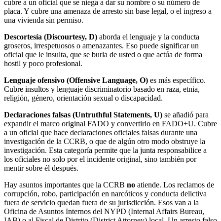
cubre a un oficial que se niega a dar su nombre o su número de
placa. Y cubre una amenaza de arresto sin base legal, o el ingreso a
una vivienda sin permiso.
Descortesía (Discourtesy, D)
aborda el lenguaje y la conducta
groseros, irrespetuosos o amenazantes. Eso puede significar un
oficial que le insulta, que se burla de usted o que actúa de forma
hostil y poco profesional.
Lenguaje ofensivo (Offensive Language, O)
es más específico.
Cubre insultos y lenguaje discriminatorio basado en raza, etnia,
religión, género, orientación sexual o discapacidad.
Declaraciones falsas (Untruthful Statements, U)
se añadió para
expandir el marco original FADO y convertirlo en FADO+U. Cubre
a un oficial que hace declaraciones oficiales falsas durante una
investigación de la CCRB, o que de algún otro modo obstruye la
investigación. Esta categoría permite que la junta responsabilice a
los oficiales no solo por el incidente original, sino también por
mentir sobre él después.
Hay asuntos importantes que la CCRB
no
atiende. Los reclamos de
corrupción, robo, participación en narcóticos y conducta delictiva
fuera de servicio quedan fuera de su jurisdicción. Esos van a la
Oficina de Asuntos Internos del NYPD (Internal Affairs Bureau,
IAB) o al Fiscal de Distrito (District Attorney) local. Un arresto falso