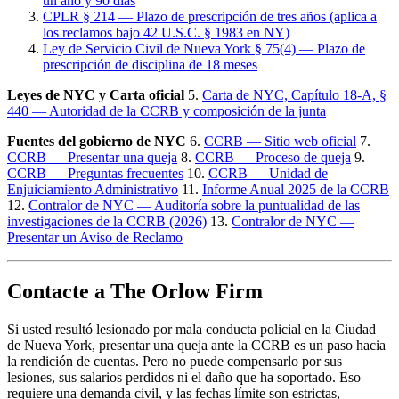
un año y 90 días
CPLR § 214 — Plazo de prescripción de tres años (aplica a
los reclamos bajo 42 U.S.C. § 1983 en NY)
Ley de Servicio Civil de Nueva York § 75(4) — Plazo de
prescripción de disciplina de 18 meses
Leyes de NYC y Carta oficial
5.
Carta de NYC, Capítulo 18-A, §
440 — Autoridad de la CCRB y composición de la junta
Fuentes del gobierno de NYC
6.
CCRB — Sitio web oficial
7.
CCRB — Presentar una queja
8.
CCRB — Proceso de queja
9.
CCRB — Preguntas frecuentes
10.
CCRB — Unidad de
Enjuiciamiento Administrativo
11.
Informe Anual 2025 de la CCRB
12.
Contralor de NYC — Auditoría sobre la puntualidad de las
investigaciones de la CCRB (2026)
13.
Contralor de NYC —
Presentar un Aviso de Reclamo
Contacte a The Orlow Firm
Si usted resultó lesionado por mala conducta policial en la Ciudad
de Nueva York, presentar una queja ante la CCRB es un paso hacia
la rendición de cuentas. Pero no puede compensarlo por sus
lesiones, sus salarios perdidos ni el daño que ha soportado. Eso
requiere una demanda civil, y las fechas límite son estrictas,