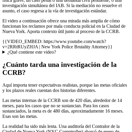
física grave, un caso penal o una demanda civil pendiente, o una
investigación simultánea del IAB. Si la mediación no resuelve el
asunto, el caso regresa a la vía de investigación estándar.
El video a continuación ofrece una mirada más amplia de cómo
funcionan los reclamos por mala conducta policial en la Ciudad de
Nueva York. Aporta contexto útil junto al proceso de la CCRB.
{{VIDEO_EMBED: https://www.youtube.com/watch?
v=2RRtRUyZHJA | New York Police Brutality Attorney}}
¿Qué contiene este video?
¿Cuánto tarda una investigación de la
CCRB?
Aquí importa tener expectativas realistas, porque las metas oficiales
y los plazos reales cuentan dos historias diferentes.
Las metas internas de la CCRB son de 420 días, alrededor de 14
meses, para los casos que no se sustancian. Para los casos
sustanciados, la meta es de 480 días, aproximadamente 16 meses.
Esas son las metas.
La realidad ha sido más lenta. Una auditoría del Contralor de la
Ciudad de Nueva York (NYC Comptroller) abarcó de enero de