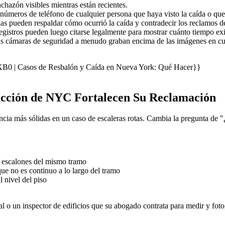
hazón visibles mientras están recientes.
úmeros de teléfono de cualquier persona que haya visto la caída o que
s pueden respaldar cómo ocurrió la caída y contradecir los reclamos de
egistros pueden luego citarse legalmente para mostrar cuánto tiempo exist
 cámaras de seguridad a menudo graban encima de las imágenes en cuest
| Casos de Resbalón y Caída en Nueva York: Qué Hacer}}
rucción de NYC Fortalecen Su Reclamación
ncia más sólidas en un caso de escaleras rotas. Cambia la pregunta de "
e escalones del mismo tramo
que no es continuo a lo largo del tramo
l nivel del piso
l o un inspector de edificios que su abogado contrata para medir y foto