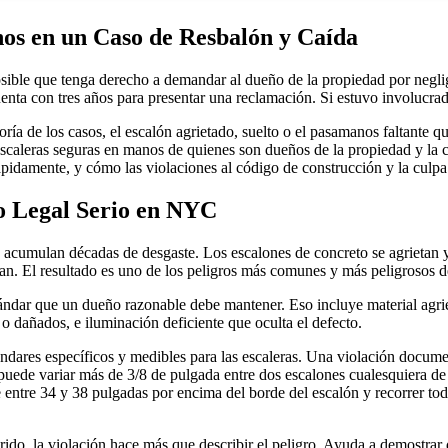
hos en un Caso de Resbalón y Caída
osible que tenga derecho a demandar al dueño de la propiedad por neglig
uenta con tres años para presentar una reclamación. Si estuvo involucra
ría de los casos, el escalón agrietado, suelto o el pasamanos faltante q
escaleras seguras en manos de quienes son dueños de la propiedad y la 
rápidamente, y cómo las violaciones al código de construcción y la culp
ro Legal Serio en NYC
as acumulan décadas de desgaste. Los escalones de concreto se agrietan
ntan. El resultado es uno de los peligros más comunes y más peligrosos d
dar que un dueño razonable debe mantener. Eso incluye material agrietad
 o dañados, e iluminación deficiente que oculta el defecto.
dares específicos y medibles para las escaleras. Una violación documen
No puede variar más de 3/8 de pulgada entre dos escalones cualesquiera 
entre 34 y 38 pulgadas por encima del borde del escalón y recorrer tod
rido, la violación hace más que describir el peligro. Ayuda a demostrar