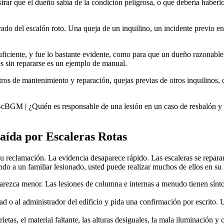
strar que el dueño sabía de la condición peligrosa, o que debería habe
ado del escalón roto. Una queja de un inquilino, un incidente previo en
suficiente, y fue lo bastante evidente, como para que un dueño razonabl
 sin repararse es un ejemplo de manual.
os de mantenimiento y reparación, quejas previas de otros inquilinos, 
 ¿Quién es responsable de una lesión en un caso de resbalón y 
aída por Escaleras Rotas
 su reclamación. La evidencia desaparece rápido. Las escaleras se repara
do a un familiar lesionado, usted puede realizar muchos de ellos en su 
rezca menor. Las lesiones de columna e internas a menudo tienen síntom
d o al administrador del edificio y pida una confirmación por escrito. 
ietas, el material faltante, las alturas desiguales, la mala iluminación 