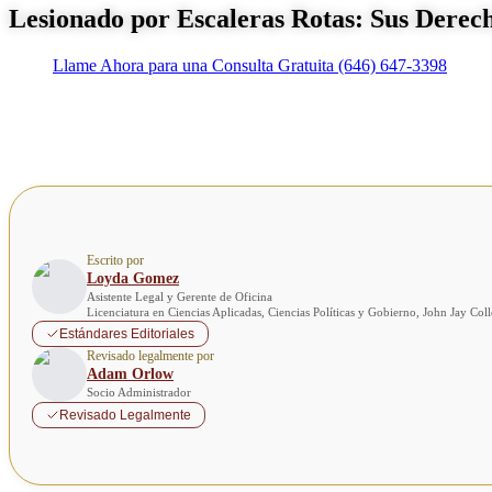
Lesionado por Escaleras Rotas: Sus Derec
Llame Ahora para una Consulta Gratuita
(646) 647-3398
Escrito por
Loyda Gomez
Asistente Legal y Gerente de Oficina
Licenciatura en Ciencias Aplicadas, Ciencias Políticas y Gobierno, John Jay Co
Estándares Editoriales
Revisado legalmente por
Adam Orlow
Socio Administrador
Revisado Legalmente