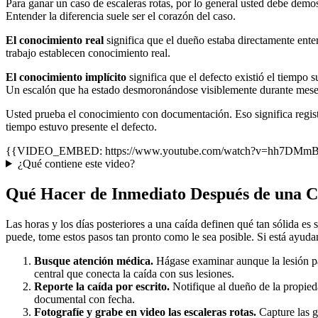
Para ganar un caso de escaleras rotas, por lo general usted debe demo
Entender la diferencia suele ser el corazón del caso.
El conocimiento real
significa que el dueño estaba directamente enter
trabajo establecen conocimiento real.
El conocimiento implícito
significa que el defecto existió el tiempo 
Un escalón que ha estado desmoronándose visiblemente durante meses
Usted prueba el conocimiento con documentación. Eso significa registr
tiempo estuvo presente el defecto.
{{VIDEO_EMBED: https://www.youtube.com/watch?v=hh7DMmBcBGM |
¿Qué contiene este video?
Qué Hacer de Inmediato Después de una C
Las horas y los días posteriores a una caída definen qué tan sólida es
puede, tome estos pasos tan pronto como le sea posible. Si está ayudan
Busque atención médica.
Hágase examinar aunque la lesión pa
central que conecta la caída con sus lesiones.
Reporte la caída por escrito.
Notifique al dueño de la propieda
documental con fecha.
Fotografíe y grabe en video las escaleras rotas.
Capture las gr