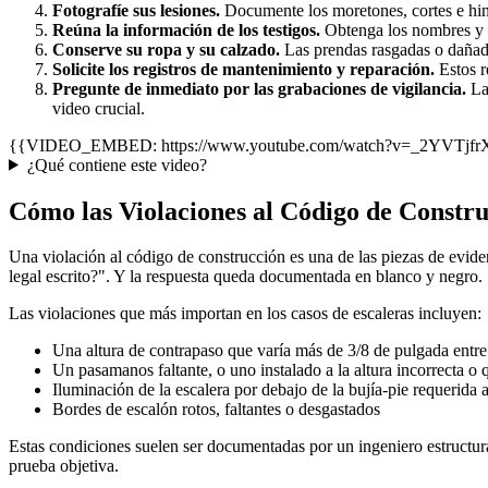
Fotografíe sus lesiones.
Documente los moretones, cortes e hinc
Reúna la información de los testigos.
Obtenga los nombres y n
Conserve su ropa y su calzado.
Las prendas rasgadas o dañada
Solicite los registros de mantenimiento y reparación.
Estos r
Pregunte de inmediato por las grabaciones de vigilancia.
Las
video crucial.
{{VIDEO_EMBED: https://www.youtube.com/watch?v=_2YVTjfrXB0 
¿Qué contiene este video?
Cómo las Violaciones al Código de Const
Una violación al código de construcción es una de las piezas de evide
legal escrito?". Y la respuesta queda documentada en blanco y negro.
Las violaciones que más importan en los casos de escaleras incluyen:
Una altura de contrapaso que varía más de 3/8 de pulgada entr
Un pasamanos faltante, o uno instalado a la altura incorrecta o 
Iluminación de la escalera por debajo de la bujía-pie requerida a
Bordes de escalón rotos, faltantes o desgastados
Estas condiciones suelen ser documentadas por un ingeniero estructura
prueba objetiva.