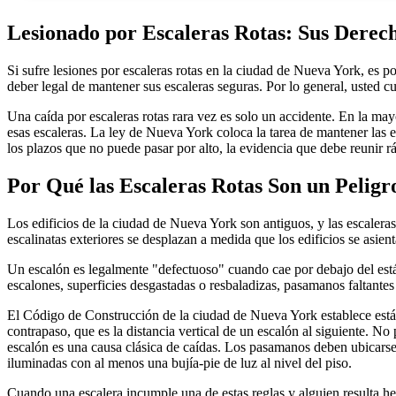
Lesionado por Escaleras Rotas: Sus Derec
Si sufre lesiones por escaleras rotas en la ciudad de Nueva York, es p
deber legal de mantener sus escaleras seguras. Por lo general, usted c
Una caída por escaleras rotas rara vez es solo un accidente. En la mayo
esas escaleras. La ley de Nueva York coloca la tarea de mantener las 
los plazos que no puede pasar por alto, la evidencia que debe reunir 
Por Qué las Escaleras Rotas Son un Pelig
Los edificios de la ciudad de Nueva York son antiguos, y las escaler
escalinatas exteriores se desplazan a medida que los edificios se asie
Un escalón es legalmente "defectuoso" cuando cae por debajo del están
escalones, superficies desgastadas o resbaladizas, pasamanos faltantes
El Código de Construcción de la ciudad de Nueva York establece están
contrapaso, que es la distancia vertical de un escalón al siguiente. 
escalón es una causa clásica de caídas. Los pasamanos deben ubicarse 
iluminadas con al menos una bujía-pie de luz al nivel del piso.
Cuando una escalera incumple una de estas reglas y alguien resulta he