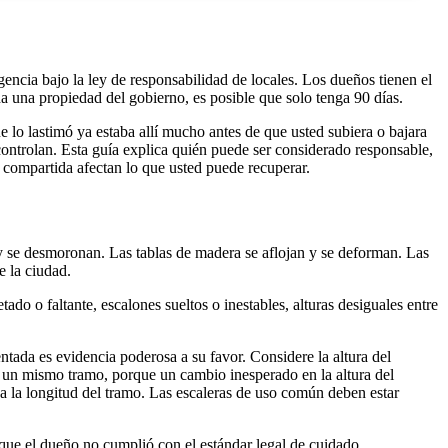
encia bajo la ley de responsabilidad de locales. Los dueños tienen el
da una propiedad del gobierno, es posible que solo tenga 90 días.
ue lo lastimó ya estaba allí mucho antes de que usted subiera o bajara
controlan. Esta guía explica quién puede ser considerado responsable,
a compartida afectan lo que usted puede recuperar.
 y se desmoronan. Las tablas de madera se aflojan y se deforman. Las
e la ciudad.
o o faltante, escalones sueltos o inestables, alturas desiguales entre
tada es evidencia poderosa a su favor. Considere la altura del
de un mismo tramo, porque un cambio inesperado en la altura del
a la longitud del tramo. Las escaleras de uso común deben estar
 que el dueño no cumplió con el estándar legal de cuidado.