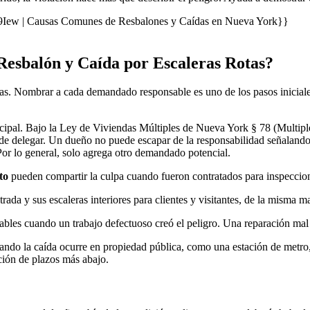
 | Causas Comunes de Resbalones y Caídas en Nueva York}}
esbalón y Caída por Escaleras Rotas?
otas. Nombrar a cada demandado responsable es uno de los pasos inicia
ncipal. Bajo la Ley de Viviendas Múltiples de Nueva York § 78 (Multip
ede delegar. Un dueño no puede escapar de la responsabilidad señaland
Por lo general, solo agrega otro demandado potencial.
to
pueden compartir la culpa cuando fueron contratados para inspecciona
ada y sus escaleras interiores para clientes y visitantes, de la misma m
bles cuando un trabajo defectuoso creó el peligro. Una reparación mal 
ando la caída ocurre en propiedad pública, como una estación de metr
ción de plazos más abajo.