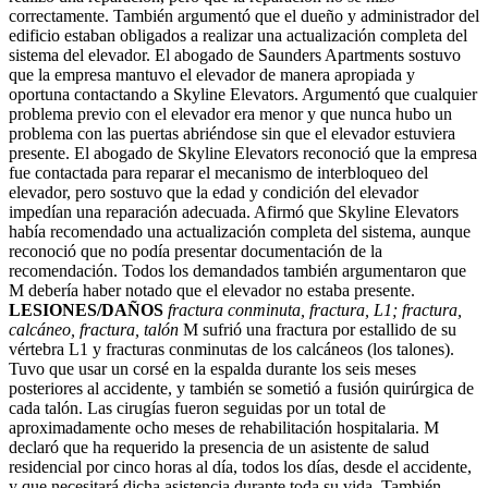
correctamente. También argumentó que el dueño y administrador del
edificio estaban obligados a realizar una actualización completa del
sistema del elevador. El abogado de Saunders Apartments sostuvo
que la empresa mantuvo el elevador de manera apropiada y
oportuna contactando a Skyline Elevators. Argumentó que cualquier
problema previo con el elevador era menor y que nunca hubo un
problema con las puertas abriéndose sin que el elevador estuviera
presente. El abogado de Skyline Elevators reconoció que la empresa
fue contactada para reparar el mecanismo de interbloqueo del
elevador, pero sostuvo que la edad y condición del elevador
impedían una reparación adecuada. Afirmó que Skyline Elevators
había recomendado una actualización completa del sistema, aunque
reconoció que no podía presentar documentación de la
recomendación. Todos los demandados también argumentaron que
M debería haber notado que el elevador no estaba presente.
LESIONES/DAÑOS
fractura conminuta, fractura, L1; fractura,
calcáneo, fractura, talón
M sufrió una fractura por estallido de su
vértebra L1 y fracturas conminutas de los calcáneos (los talones).
Tuvo que usar un corsé en la espalda durante los seis meses
posteriores al accidente, y también se sometió a fusión quirúrgica de
cada talón. Las cirugías fueron seguidas por un total de
aproximadamente ocho meses de rehabilitación hospitalaria. M
declaró que ha requerido la presencia de un asistente de salud
residencial por cinco horas al día, todos los días, desde el accidente,
y que necesitará dicha asistencia durante toda su vida. También