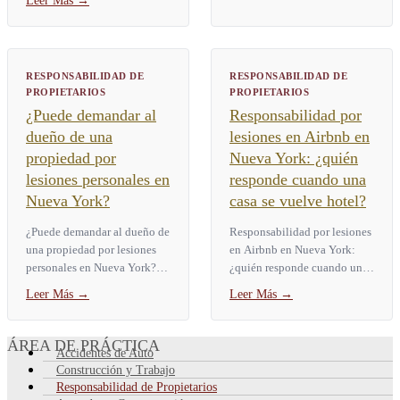
Leer Más
→
resbalón y caída en Nueva
York depende de dónde...
RESPONSABILIDAD DE
RESPONSABILIDAD DE
PROPIETARIOS
PROPIETARIOS
¿Puede demandar al
Responsabilidad por
dueño de una
lesiones en Airbnb en
propiedad por
Nueva York: ¿quién
lesiones personales en
responde cuando una
Nueva York?
casa se vuelve hotel?
¿Puede demandar al dueño de
Responsabilidad por lesiones
una propiedad por lesiones
en Airbnb en Nueva York:
personales en Nueva York?
¿quién responde cuando una
Sí. En Nueva York, usted
casa se vuelve hotel? La
Leer Más
→
Leer Más
→
puede demandar al dueño de
responsabilidad por lesiones
una propiedad por lesiones...
en un Airbnb en Nueva...
ÁREA DE PRÁCTICA
Accidentes de Auto
Construcción y Trabajo
Responsabilidad de Propietarios