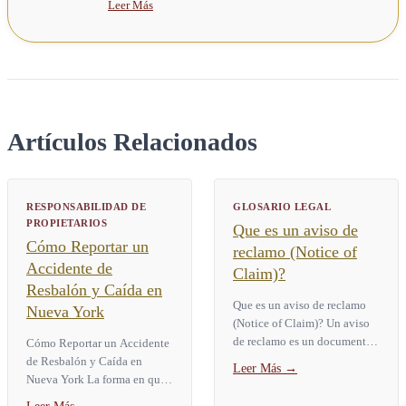
Leer Más
Artículos Relacionados
RESPONSABILIDAD DE
GLOSARIO LEGAL
PROPIETARIOS
Que es un aviso de
Cómo Reportar un
reclamo (Notice of
Accidente de
Claim)?
Resbalón y Caída en
Que es un aviso de reclamo
Nueva York
(Notice of Claim)? Un aviso
de reclamo es un documento
Cómo Reportar un Accidente
escrito y juramentado. La ley
de Resbalón y Caída en
Leer Más
→
de Nueva York exige que
Nueva York La forma en que
usted lo entregue a una...
usted reporta un accidente de