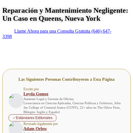
Reparación y Mantenimiento Negligente:
Un Caso en Queens, Nueva York
Llame Ahora para una Consulta Gratuita
(646) 647-
3398
Las Siguientes Personas Contribuyeron a Esta Página
Escrito por
Loyda Gomez
Asistente Legal y Gerente de Oficina
Licenciatura en Ciencias Aplicadas, Ciencias Políticas y Gobierno, John
Jay College of Criminal Justice (CUNY), 22+ años en The Orlow Firm,
Bilingüe: Inglés y Español
Estándares Editoriales
Revisado legalmente por
Adam Orlow