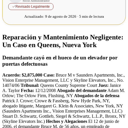
Socio Administrador
Revisado Legalmente
Actualizado:
9 de agosto de 2026 · 5 min de lectura
Reparación y Mantenimiento Negligente:
Un Caso en Queens, Nueva York
Demandante cayó en el hueco de un elevador por
puertas defectuosas
Acuerdo: $2,875,000
Caso:
Bruce M v Saunders Apartments, Inc.,
Vision Enterprise Management, LLC y Skyline Elevators, Inc., No.
14074/06
Tribunal:
Queens County Supreme Court
Juez:
Janice
A. Taylor
Fecha:
12/12/2008
Abogado del demandante
Adam M.
Orlow; The Orlow Firm, Flushing, NY
Abogados de la defensa
Patrick J. Crowe; Crowe & Fassberg, New Hyde Park, NY,
abogado litigante, Margaret G. Klein & Associates, New York, NY
(Saunders Apartments Inc., Vision Enterprises Management, LLC)
Stuart D. Schwartz, Gottlieb, Siegel & Schwartz, L.L.P., Bronx, NY
(Skyline Elevators Inc.)
Hechos y Alegaciones
El 12 de junio de
2006, el demandante Bruce M, de 56 años, un empleado de