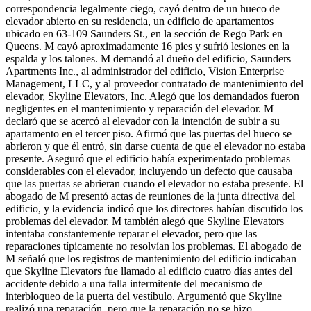
correspondencia legalmente ciego, cayó dentro de un hueco de
elevador abierto en su residencia, un edificio de apartamentos
ubicado en 63-109 Saunders St., en la sección de Rego Park en
Queens. M cayó aproximadamente 16 pies y sufrió lesiones en la
espalda y los talones. M demandó al dueño del edificio, Saunders
Apartments Inc., al administrador del edificio, Vision Enterprise
Management, LLC, y al proveedor contratado de mantenimiento del
elevador, Skyline Elevators, Inc. Alegó que los demandados fueron
negligentes en el mantenimiento y reparación del elevador. M
declaró que se acercó al elevador con la intención de subir a su
apartamento en el tercer piso. Afirmó que las puertas del hueco se
abrieron y que él entró, sin darse cuenta de que el elevador no estaba
presente. Aseguró que el edificio había experimentado problemas
considerables con el elevador, incluyendo un defecto que causaba
que las puertas se abrieran cuando el elevador no estaba presente. El
abogado de M presentó actas de reuniones de la junta directiva del
edificio, y la evidencia indicó que los directores habían discutido los
problemas del elevador. M también alegó que Skyline Elevators
intentaba constantemente reparar el elevador, pero que las
reparaciones típicamente no resolvían los problemas. El abogado de
M señaló que los registros de mantenimiento del edificio indicaban
que Skyline Elevators fue llamado al edificio cuatro días antes del
accidente debido a una falla intermitente del mecanismo de
interbloqueo de la puerta del vestíbulo. Argumentó que Skyline
realizó una reparación, pero que la reparación no se hizo