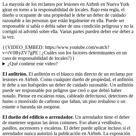
La mayoría de los reclamos por lesiones en Airbnb en Nueva York
giran en torno a la responsabilidad de locales. Bajo esta regla, el
dueño u ocupante de una propiedad le debe un deber de cuidado
razonable a las personas que están legalmente en ella. Puede ser
responsable si sabía o debía saber de una condición peligrosa y no la
corrigió ni advirtió sobre ella. Varias partes pueden deber ese deber a
la vez.
{{VIDEO_EMBED: https://www.youtube.com/watch?
v=rV0ByZV7gPE | ¿Cuáles son los factores determinantes en un
caso de responsabilidad de locales?}}
¿Qué contiene este video?
El anfitrión.
El anfitrión es el blanco más directo de un reclamo por
lesiones en Airbnb. Como cualquier dueño de propiedad, el anfitrión
le debe a sus huéspedes un deber de cuidado razonable. Un anfitrión
puede ser responsable por peligros que creó o que debió haber
notado. Piense en escaleras rotas, cableado defectuoso, detectores de
humo o monóxido de carbono que faltan, un piso resbaloso o un
estante o baranda sin asegurar.
El dueño del edificio o arrendador.
Un arrendador tiene el deber
de mantener seguras las áreas comunes. Eso abarca vestíbulos,
pasillos, ascensores y escaleras. El deber puede aplicar incluso si el
arrendador nunca autorizó la publicación en Airbnb. La exposición