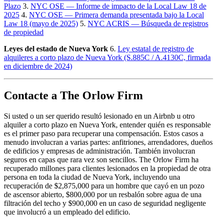
Plazo
3.
NYC OSE — Informe de impacto de la Local Law 18 de
2025
4.
NYC OSE — Primera demanda presentada bajo la Local
Law 18 (mayo de 2025)
5.
NYC ACRIS — Búsqueda de registros
de propiedad
Leyes del estado de Nueva York
6.
Ley estatal de registro de
alquileres a corto plazo de Nueva York (S.885C / A.4130C, firmada
en diciembre de 2024)
Contacte a The Orlow Firm
Si usted o un ser querido resultó lesionado en un Airbnb u otro
alquiler a corto plazo en Nueva York, entender quién es responsable
es el primer paso para recuperar una compensación. Estos casos a
menudo involucran a varias partes: anfitriones, arrendadores, dueños
de edificios y empresas de administración. También involucran
seguros en capas que rara vez son sencillos. The Orlow Firm ha
recuperado millones para clientes lesionados en la propiedad de otra
persona en toda la ciudad de Nueva York, incluyendo una
recuperación de $2,875,000 para un hombre que cayó en un pozo
de ascensor abierto, $800,000 por un resbalón sobre agua de una
filtración del techo y $900,000 en un caso de seguridad negligente
que involucró a un empleado del edificio.