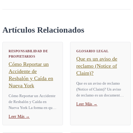
Artículos Relacionados
RESPONSABILIDAD DE
GLOSARIO LEGAL
PROPIETARIOS
Que es un aviso de
Cómo Reportar un
reclamo (Notice of
Accidente de
Claim)?
Resbalón y Caída en
Que es un aviso de reclamo
Nueva York
(Notice of Claim)? Un aviso
de reclamo es un documento
Cómo Reportar un Accidente
escrito y juramentado. La ley
de Resbalón y Caída en
Leer Más
→
de Nueva York exige que
Nueva York La forma en que
usted lo entregue a una...
usted reporta un accidente de
Leer Más
→
resbalón y caída en Nueva
York depende de dónde...