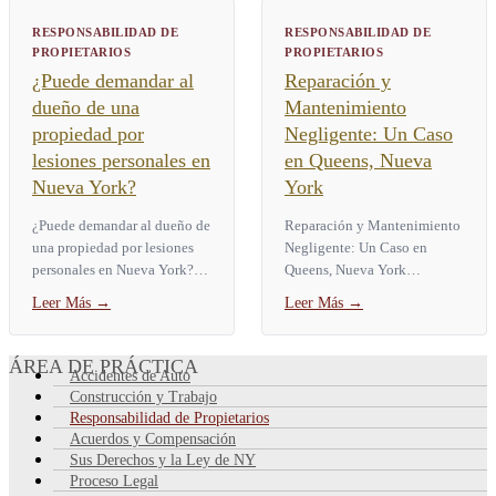
RESPONSABILIDAD DE
RESPONSABILIDAD DE
PROPIETARIOS
PROPIETARIOS
¿Puede demandar al
Reparación y
dueño de una
Mantenimiento
propiedad por
Negligente: Un Caso
lesiones personales en
en Queens, Nueva
Nueva York?
York
¿Puede demandar al dueño de
Reparación y Mantenimiento
una propiedad por lesiones
Negligente: Un Caso en
personales en Nueva York?
Queens, Nueva York
Sí. En Nueva York, usted
Demandante cayó en el hueco
Leer Más
→
Leer Más
→
puede demandar al dueño de
de un elevador por puertas
una propiedad por lesiones...
defectuosas Acuerdo:
$2,875,000...
ÁREA DE PRÁCTICA
Accidentes de Auto
Construcción y Trabajo
Responsabilidad de Propietarios
Acuerdos y Compensación
Sus Derechos y la Ley de NY
Proceso Legal