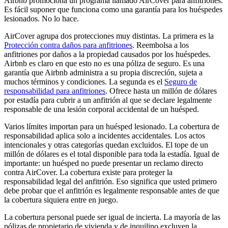
Airbnb promociona un programa llamado AirCover para anfitriones.
Es fácil suponer que funciona como una garantía para los huéspedes
lesionados. No lo hace.
AirCover agrupa dos protecciones muy distintas. La primera es la
Protección contra daños para anfitriones
. Reembolsa a los
anfitriones por daños a la propiedad causados por los huéspedes.
Airbnb es claro en que esto no es una póliza de seguro. Es una
garantía que Airbnb administra a su propia discreción, sujeta a
muchos términos y condiciones. La segunda es el
Seguro de
responsabilidad para anfitriones
. Ofrece hasta un millón de dólares
por estadía para cubrir a un anfitrión al que se declare legalmente
responsable de una lesión corporal accidental de un huésped.
Varios límites importan para un huésped lesionado. La cobertura de
responsabilidad aplica solo a incidentes accidentales. Los actos
intencionales y otras categorías quedan excluidos. El tope de un
millón de dólares es el total disponible para toda la estadía. Igual de
importante: un huésped no puede presentar un reclamo directo
contra AirCover. La cobertura existe para proteger la
responsabilidad legal del anfitrión. Eso significa que usted primero
debe probar que el anfitrión es legalmente responsable antes de que
la cobertura siquiera entre en juego.
La cobertura personal puede ser igual de incierta. La mayoría de las
pólizas de propietario de vivienda y de inquilino excluyen la