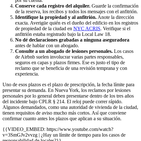
por su cuenta.
Conserve cada registro del alquiler.
Guarde la confirmación
de la reserva, los recibos y todos los mensajes con el anfitrión.
Identifique la propiedad y al anfitrión.
Anote la dirección
exacta. Averigüe quién es el dueño del edificio en los registros
de propiedad de la ciudad en
NYC ACRIS
. Verifique si el
anfitrión estaba registrado bajo la Local Law 18.
No dé declaraciones grabadas a ninguna aseguradora
antes de hablar con un abogado.
Consulte a un abogado de lesiones personales.
Los casos
de Airbnb suelen involucrar varias partes responsables,
seguros en capas y plazos firmes. Ese es justo el tipo de
reclamo que se beneficia de una revisión temprana y con
experiencia.
Uno de esos plazos es el plazo de prescripción, la fecha límite para
presentar su demanda. En Nueva York, los reclamos por lesiones
personales por lo general deben presentarse dentro de los tres años
del incidente bajo CPLR § 214. El reloj puede correr rápido.
Algunos demandados, como una autoridad de vivienda de la ciudad,
tienen requisitos de aviso mucho más cortos. Así que conviene
confirmar cuanto antes los plazos que aplican a su situación.
{{VIDEO_EMBED: https://www.youtube.com/watch?
v=3SmGJv2vvzg | ¿Hay un límite de tiempo para los casos de
responsabilidad de locales?}}