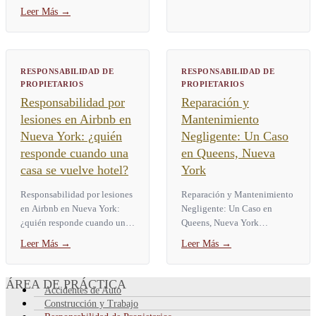
usted lo entregue a una...
usted reporta un accidente de
Leer Más
→
resbalón y caída en Nueva
York depende de dónde...
RESPONSABILIDAD DE
RESPONSABILIDAD DE
PROPIETARIOS
PROPIETARIOS
Responsabilidad por
Reparación y
lesiones en Airbnb en
Mantenimiento
Nueva York: ¿quién
Negligente: Un Caso
responde cuando una
en Queens, Nueva
casa se vuelve hotel?
York
Responsabilidad por lesiones
Reparación y Mantenimiento
en Airbnb en Nueva York:
Negligente: Un Caso en
¿quién responde cuando una
Queens, Nueva York
casa se vuelve hotel? La
Demandante cayó en el hueco
Leer Más
→
Leer Más
→
responsabilidad por lesiones
de un elevador por puertas
en un Airbnb en Nueva...
defectuosas Acuerdo:
$2,875,000...
ÁREA DE PRÁCTICA
Accidentes de Auto
Construcción y Trabajo