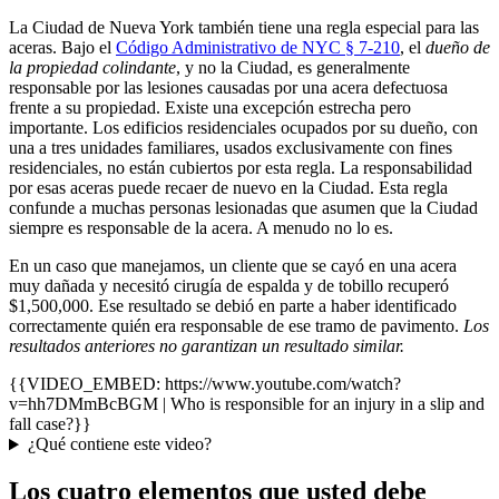
La Ciudad de Nueva York también tiene una regla especial para las
aceras. Bajo el
Código Administrativo de NYC § 7-210
, el
dueño de
la propiedad colindante
, y no la Ciudad, es generalmente
responsable por las lesiones causadas por una acera defectuosa
frente a su propiedad. Existe una excepción estrecha pero
importante. Los edificios residenciales ocupados por su dueño, con
una a tres unidades familiares, usados exclusivamente con fines
residenciales, no están cubiertos por esta regla. La responsabilidad
por esas aceras puede recaer de nuevo en la Ciudad. Esta regla
confunde a muchas personas lesionadas que asumen que la Ciudad
siempre es responsable de la acera. A menudo no lo es.
En un caso que manejamos, un cliente que se cayó en una acera
muy dañada y necesitó cirugía de espalda y de tobillo recuperó
$1,500,000. Ese resultado se debió en parte a haber identificado
correctamente quién era responsable de ese tramo de pavimento.
Los
resultados anteriores no garantizan un resultado similar.
{{VIDEO_EMBED: https://www.youtube.com/watch?
v=hh7DMmBcBGM | Who is responsible for an injury in a slip and
fall case?}}
¿Qué contiene este video?
Los cuatro elementos que usted debe