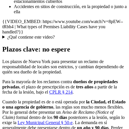
estacionamientos cubiertos
Accidentes en sitios de construcción, en la propiedad o junto a
ella
{{VIDEO_EMBED: https://www.youtube.com/watch?v=8pEW--
tRbh4 | What types of Premises Liability Cases have you
handled?}}
¿Qué contiene este video?
Plazos clave: no espere
Los plazos de Nueva York para presentar un reclamo de
responsabilidad de locales son estrictos, y cambian dependiendo de
quién sea dueño de la propiedad.
Para la mayoría de los reclamos contra
dueños de propiedades
privadas
, el plazo de prescripción es de
tres años
a partir de la
fecha de la lesión, bajo el
CPLR § 214
.
Cuando la propiedad es de o está operada por
la Ciudad, el Estado
o una agencia de gobierno
, las reglas son mucho menos flexibles.
Por lo general debe presentar un
Aviso de Reclamo (Notice of
Claim)
formal dentro de los
90 días
posteriores a la lesión, según lo
exige la
Ley Municipal General § 50-e
. La demanda en sí
generalmente debe presentarse dentro de
un año y 90 días
. Perder