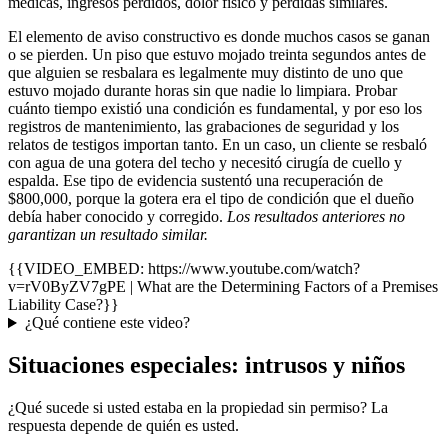
médicas, ingresos perdidos, dolor físico y pérdidas similares.
El elemento de aviso constructivo es donde muchos casos se ganan
o se pierden. Un piso que estuvo mojado treinta segundos antes de
que alguien se resbalara es legalmente muy distinto de uno que
estuvo mojado durante horas sin que nadie lo limpiara. Probar
cuánto tiempo existió una condición es fundamental, y por eso los
registros de mantenimiento, las grabaciones de seguridad y los
relatos de testigos importan tanto. En un caso, un cliente se resbaló
con agua de una gotera del techo y necesitó cirugía de cuello y
espalda. Ese tipo de evidencia sustentó una recuperación de
$800,000, porque la gotera era el tipo de condición que el dueño
debía haber conocido y corregido.
Los resultados anteriores no
garantizan un resultado similar.
{{VIDEO_EMBED: https://www.youtube.com/watch?
v=rV0ByZV7gPE | What are the Determining Factors of a Premises
Liability Case?}}
¿Qué contiene este video?
Situaciones especiales: intrusos y niños
¿Qué sucede si usted estaba en la propiedad sin permiso? La
respuesta depende de quién es usted.