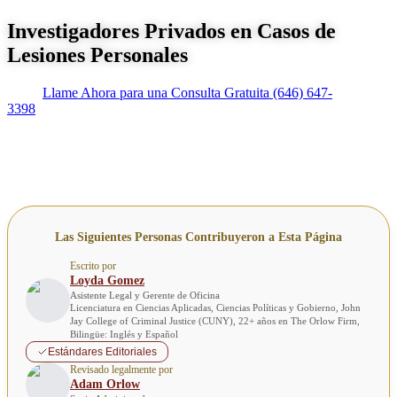
Investigadores Privados en Casos de
Lesiones Personales
Llame Ahora para una Consulta Gratuita
(646) 647-
3398
Las Siguientes Personas Contribuyeron a Esta Página
Escrito por
Loyda Gomez
Asistente Legal y Gerente de Oficina
Licenciatura en Ciencias Aplicadas, Ciencias Políticas y Gobierno, John
Jay College of Criminal Justice (CUNY), 22+ años en The Orlow Firm,
Bilingüe: Inglés y Español
Estándares Editoriales
Revisado legalmente por
Adam Orlow