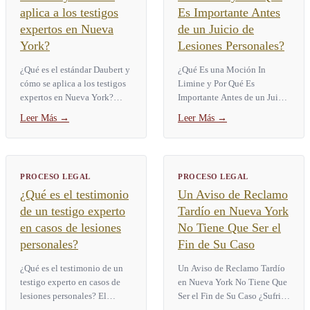
aplica a los testigos
Es Importante Antes
expertos en Nueva
de un Juicio de
York?
Lesiones Personales?
¿Qué es el estándar Daubert y
¿Qué Es una Moción In
cómo se aplica a los testigos
Limine y Por Qué Es
expertos en Nueva York?
Importante Antes de un Juicio
¿Qué es el estándar Daubert y
de Lesiones Personales? Una
Leer Más
→
Leer Más
→
por qué importa en las cortes
moción in limine es una
de NYC?...
solicitud previa al juicio que
le...
PROCESO LEGAL
PROCESO LEGAL
¿Qué es el testimonio
Un Aviso de Reclamo
de un testigo experto
Tardío en Nueva York
en casos de lesiones
No Tiene Que Ser el
personales?
Fin de Su Caso
¿Qué es el testimonio de un
Un Aviso de Reclamo Tardío
testigo experto en casos de
en Nueva York No Tiene Que
lesiones personales? El
Ser el Fin de Su Caso ¿Sufrió
testimonio de un testigo
una lesión causada por una