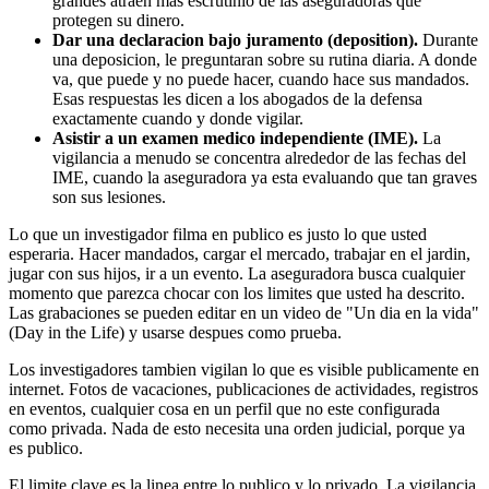
grandes atraen mas escrutinio de las aseguradoras que
protegen su dinero.
Dar una declaracion bajo juramento (deposition).
Durante
una deposicion, le preguntaran sobre su rutina diaria. A donde
va, que puede y no puede hacer, cuando hace sus mandados.
Esas respuestas les dicen a los abogados de la defensa
exactamente cuando y donde vigilar.
Asistir a un examen medico independiente (IME).
La
vigilancia a menudo se concentra alrededor de las fechas del
IME, cuando la aseguradora ya esta evaluando que tan graves
son sus lesiones.
Lo que un investigador filma en publico es justo lo que usted
esperaria. Hacer mandados, cargar el mercado, trabajar en el jardin,
jugar con sus hijos, ir a un evento. La aseguradora busca cualquier
momento que parezca chocar con los limites que usted ha descrito.
Las grabaciones se pueden editar en un video de "Un dia en la vida"
(Day in the Life) y usarse despues como prueba.
Los investigadores tambien vigilan lo que es visible publicamente en
internet. Fotos de vacaciones, publicaciones de actividades, registros
en eventos, cualquier cosa en un perfil que no este configurada
como privada. Nada de esto necesita una orden judicial, porque ya
es publico.
El limite clave es la linea entre lo publico y lo privado. La vigilancia