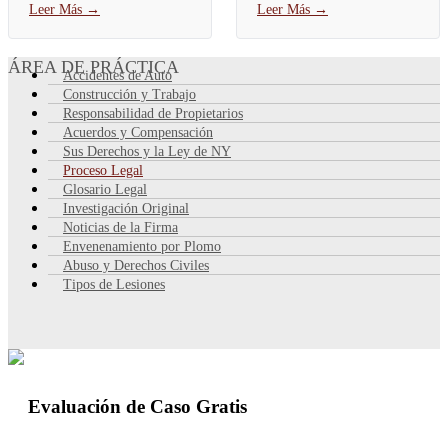
Leer Más
→
Leer Más
→
experto en un caso de
entidad del gobierno en
lesiones personales es prueba
Nueva York y ya pasó el...
de...
ÁREA DE PRÁCTICA
Accidentes de Auto
Construcción y Trabajo
Responsabilidad de Propietarios
Acuerdos y Compensación
Sus Derechos y la Ley de NY
Proceso Legal
Glosario Legal
Investigación Original
Noticias de la Firma
Envenenamiento por Plomo
Abuso y Derechos Civiles
Tipos de Lesiones
Evaluación de Caso Gratis