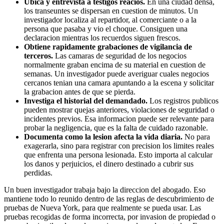
Ubica y entrevista a testigos reacios.
En una ciudad densa,
los transeuntes se dispersan en cuestion de minutos. Un
investigador localiza al repartidor, al comerciante o a la
persona que pasaba y vio el choque. Consiguen una
declaracion mientras los recuerdos siguen frescos.
Obtiene rapidamente grabaciones de vigilancia de
terceros.
Las camaras de seguridad de los negocios
normalmente graban encima de su material en cuestion de
semanas. Un investigador puede averiguar cuales negocios
cercanos tenian una camara apuntando a la escena y solicitar
la grabacion antes de que se pierda.
Investiga el historial del demandado.
Los registros publicos
pueden mostrar quejas anteriores, violaciones de seguridad o
incidentes previos. Esa informacion puede ser relevante para
probar la negligencia, que es la falta de cuidado razonable.
Documenta como la lesion afecta la vida diaria.
No para
exagerarla, sino para registrar con precision los limites reales
que enfrenta una persona lesionada. Esto importa al calcular
los danos y perjuicios, el dinero destinado a cubrir sus
perdidas.
Un buen investigador trabaja bajo la direccion del abogado. Eso
mantiene todo lo reunido dentro de las reglas de descubrimiento de
pruebas de Nueva York, para que realmente se pueda usar. Las
pruebas recogidas de forma incorrecta, por invasion de propiedad o