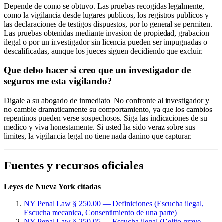
Depende de como se obtuvo. Las pruebas recogidas legalmente,
como la vigilancia desde lugares publicos, los registros publicos y
las declaraciones de testigos dispuestos, por lo general se permiten.
Las pruebas obtenidas mediante invasion de propiedad, grabacion
ilegal o por un investigador sin licencia pueden ser impugnadas o
descalificadas, aunque los jueces siguen decidiendo que excluir.
Que debo hacer si creo que un investigador de
seguros me esta vigilando?
Digale a su abogado de inmediato. No confronte al investigador y
no cambie dramaticamente su comportamiento, ya que los cambios
repentinos pueden verse sospechosos. Siga las indicaciones de su
medico y viva honestamente. Si usted ha sido veraz sobre sus
limites, la vigilancia legal no tiene nada danino que capturar.
Fuentes y recursos oficiales
Leyes de Nueva York citadas
NY Penal Law § 250.00 — Definiciones (Escucha ilegal,
Escucha mecanica, Consentimiento de una parte)
NY Penal Law § 250.05 — Escucha ilegal (Delito grave