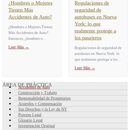
¿Hombres o Mujeres
Regulaciones de
Tienen Más
seguridad de
Accidentes de Auto?
autobuses en Nueva
York: lo que
¿Hombres o Mujeres Tienen
realmente protege a
Más Accidentes de Auto?
los pasajeros
Entonces, ¿hombres o
mujeres tienen más
Leer Más
→
Regulaciones de seguridad de
accidentes de auto? Los
autobuses en Nueva York: lo
hombres se ven involucrados
que realmente protege a los
en más accidentes...
pasajeros El 30 de junio de
Leer Más
→
2026, un autobús chárter que
transportaba a...
ÁREA DE PRÁCTICA
Accidentes de Auto
Construcción y Trabajo
Responsabilidad de Propietarios
Acuerdos y Compensación
Sus Derechos y la Ley de NY
Proceso Legal
Glosario Legal
Investigación Original