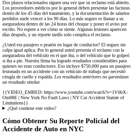
Dos plazos relacionados siguen una vez que su reclamo está abierto.
Los proveedores médicos por lo general deben presentar las facturas
dentro de los 45 días del tratamiento, y la documentación de salarios
perdidos suele vencer a los 90 días. Lo más seguro es llamar a su
aseguradora dentro de las 24 horas del choque y poner el aviso por
escrito. No espere a ver cómo se siente. Algunas lesiones aparecen
días después, y un reporte tardío solo complica el reclamo.
¿Usted era pasajero o peatón en lugar de conductor? El seguro sin
culpa igual aplica. Por lo general usted presenta el reclamo con la
aseguradora del vehículo en el que iba, o del vehículo que lo golpeó
si iba a pie. Nuestra firma ha logrado resultados considerables para
quienes no eran conductores. Eso incluye $750,000 para un pasajero
lesionado en un accidente con un vehículo de trabajo que necesitó
cirugía de cuello y espalda.
Los resultados anteriores no garantizan
un resultado similar.
{{VIDEO_EMBED: https://www.youtube.com/watch?v=1V6bX-
Om98E | New York No Fault Laws | NY Car Accident Statute of
Limitations}}
¿Qué contiene este video?
Cómo Obtener Su Reporte Policial del
Accidente de Auto en NYC