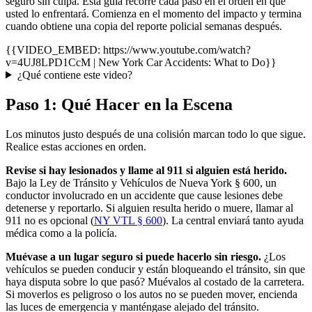
seguro sin culpa. Esta guía recorre cada paso en el orden en que
usted lo enfrentará. Comienza en el momento del impacto y termina
cuando obtiene una copia del reporte policial semanas después.
{{VIDEO_EMBED: https://www.youtube.com/watch?
v=4UJ8LPD1CcM | New York Car Accidents: What to Do}}
¿Qué contiene este video?
Paso 1: Qué Hacer en la Escena
Los minutos justo después de una colisión marcan todo lo que sigue.
Realice estas acciones en orden.
Revise si hay lesionados y llame al 911 si alguien está herido.
Bajo la Ley de Tránsito y Vehículos de Nueva York § 600, un
conductor involucrado en un accidente que cause lesiones debe
detenerse y reportarlo. Si alguien resulta herido o muere, llamar al
911 no es opcional (
NY VTL § 600
). La central enviará tanto ayuda
médica como a la policía.
Muévase a un lugar seguro si puede hacerlo sin riesgo.
¿Los
vehículos se pueden conducir y están bloqueando el tránsito, sin que
haya disputa sobre lo que pasó? Muévalos al costado de la carretera.
Si moverlos es peligroso o los autos no se pueden mover, encienda
las luces de emergencia y manténgase alejado del tránsito.