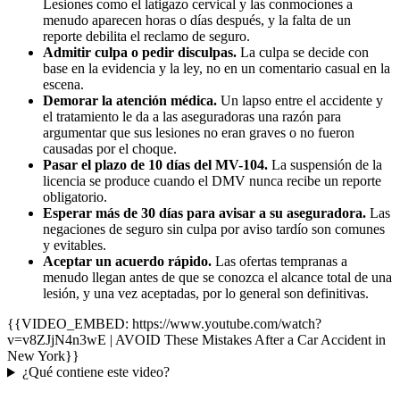
Lesiones como el latigazo cervical y las conmociones a
menudo aparecen horas o días después, y la falta de un
reporte debilita el reclamo de seguro.
Admitir culpa o pedir disculpas.
La culpa se decide con
base en la evidencia y la ley, no en un comentario casual en la
escena.
Demorar la atención médica.
Un lapso entre el accidente y
el tratamiento le da a las aseguradoras una razón para
argumentar que sus lesiones no eran graves o no fueron
causadas por el choque.
Pasar el plazo de 10 días del MV-104.
La suspensión de la
licencia se produce cuando el DMV nunca recibe un reporte
obligatorio.
Esperar más de 30 días para avisar a su aseguradora.
Las
negaciones de seguro sin culpa por aviso tardío son comunes
y evitables.
Aceptar un acuerdo rápido.
Las ofertas tempranas a
menudo llegan antes de que se conozca el alcance total de una
lesión, y una vez aceptadas, por lo general son definitivas.
{{VIDEO_EMBED: https://www.youtube.com/watch?
v=v8ZJjN4n3wE | AVOID These Mistakes After a Car Accident in
New York}}
¿Qué contiene este video?