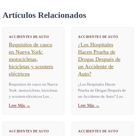
Artículos Relacionados
ACCIDENTES DE AUTO
ACCIDENTES DE AUTO
Requisitos de casco
¿Los Hospitales
en Nueva York:
Hacen Prueba de
motocicletas,
Drogas Después de
bicicletas y scooters
un Accidente de
eléctricos
Auto?
Requisitos de casco en Nueva
¿Los Hospitales Hacen
York: motocicletas, bicicletas
Prueba de Drogas Después de
y scooters eléctricos Los
un Accidente de Auto? Los
requisitos de casco en Nueva
hospitales no le hacen una
Leer Más
→
Leer Más
→
York dependen de qué
prueba de drogas de forma
maneja usted y de su...
automática a cada paciente
de...
ACCIDENTES DE AUTO
ACCIDENTES DE AUTO