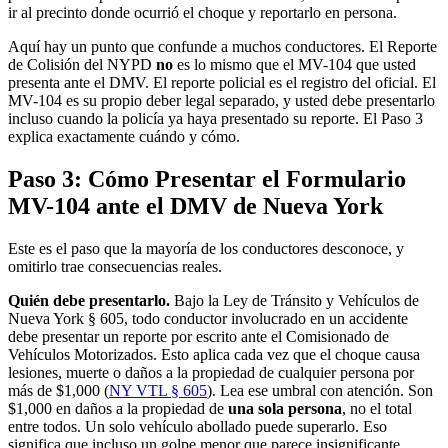
ir al precinto donde ocurrió el choque y reportarlo en persona.
Aquí hay un punto que confunde a muchos conductores. El Reporte
de Colisión del NYPD
no
es lo mismo que el MV-104 que usted
presenta ante el DMV. El reporte policial es el registro del oficial. El
MV-104 es su propio deber legal separado, y usted debe presentarlo
incluso cuando la policía ya haya presentado su reporte. El Paso 3
explica exactamente cuándo y cómo.
Paso 3: Cómo Presentar el Formulario
MV-104 ante el DMV de Nueva York
Este es el paso que la mayoría de los conductores desconoce, y
omitirlo trae consecuencias reales.
Quién debe presentarlo.
Bajo la Ley de Tránsito y Vehículos de
Nueva York § 605, todo conductor involucrado en un accidente
debe presentar un reporte por escrito ante el Comisionado de
Vehículos Motorizados. Esto aplica cada vez que el choque causa
lesiones, muerte o daños a la propiedad de cualquier persona por
más de $1,000 (
NY VTL § 605
). Lea ese umbral con atención. Son
$1,000 en daños a la propiedad de
una sola persona
, no el total
entre todos. Un solo vehículo abollado puede superarlo. Eso
significa que incluso un golpe menor que parece insignificante