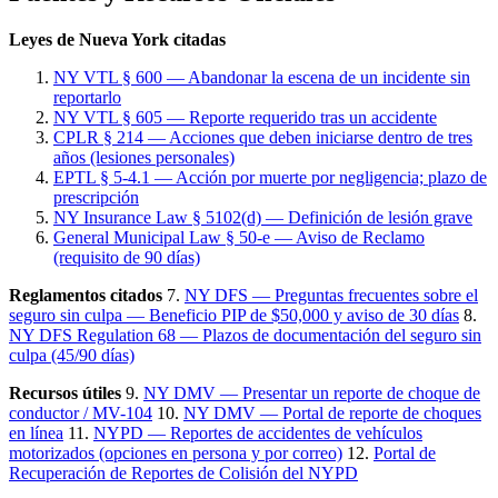
Leyes de Nueva York citadas
NY VTL § 600 — Abandonar la escena de un incidente sin
reportarlo
NY VTL § 605 — Reporte requerido tras un accidente
CPLR § 214 — Acciones que deben iniciarse dentro de tres
años (lesiones personales)
EPTL § 5-4.1 — Acción por muerte por negligencia; plazo de
prescripción
NY Insurance Law § 5102(d) — Definición de lesión grave
General Municipal Law § 50-e — Aviso de Reclamo
(requisito de 90 días)
Reglamentos citados
7.
NY DFS — Preguntas frecuentes sobre el
seguro sin culpa — Beneficio PIP de $50,000 y aviso de 30 días
8.
NY DFS Regulation 68 — Plazos de documentación del seguro sin
culpa (45/90 días)
Recursos útiles
9.
NY DMV — Presentar un reporte de choque de
conductor / MV-104
10.
NY DMV — Portal de reporte de choques
en línea
11.
NYPD — Reportes de accidentes de vehículos
motorizados (opciones en persona y por correo)
12.
Portal de
Recuperación de Reportes de Colisión del NYPD