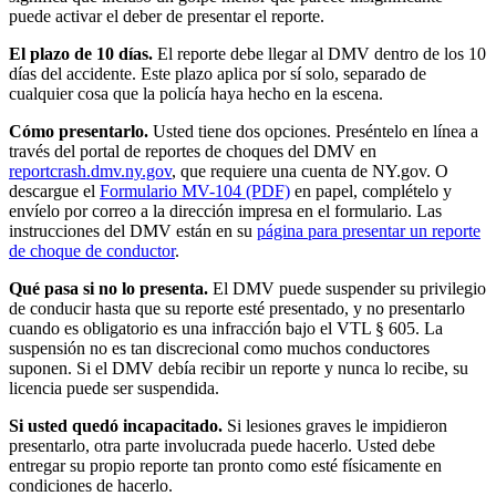
puede activar el deber de presentar el reporte.
El plazo de 10 días.
El reporte debe llegar al DMV dentro de los 10
días del accidente. Este plazo aplica por sí solo, separado de
cualquier cosa que la policía haya hecho en la escena.
Cómo presentarlo.
Usted tiene dos opciones. Preséntelo en línea a
través del portal de reportes de choques del DMV en
reportcrash.dmv.ny.gov
, que requiere una cuenta de NY.gov. O
descargue el
Formulario MV-104 (PDF)
en papel, complételo y
envíelo por correo a la dirección impresa en el formulario. Las
instrucciones del DMV están en su
página para presentar un reporte
de choque de conductor
.
Qué pasa si no lo presenta.
El DMV puede suspender su privilegio
de conducir hasta que su reporte esté presentado, y no presentarlo
cuando es obligatorio es una infracción bajo el VTL § 605. La
suspensión no es tan discrecional como muchos conductores
suponen. Si el DMV debía recibir un reporte y nunca lo recibe, su
licencia puede ser suspendida.
Si usted quedó incapacitado.
Si lesiones graves le impidieron
presentarlo, otra parte involucrada puede hacerlo. Usted debe
entregar su propio reporte tan pronto como esté físicamente en
condiciones de hacerlo.