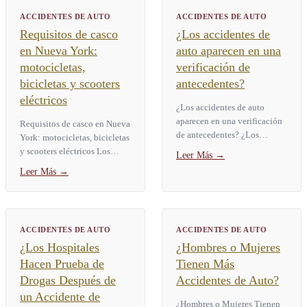
ACCIDENTES DE AUTO
ACCIDENTES DE AUTO
Requisitos de casco
¿Los accidentes de
en Nueva York:
auto aparecen en una
motocicletas,
verificación de
bicicletas y scooters
antecedentes?
eléctricos
¿Los accidentes de auto
aparecen en una verificación
Requisitos de casco en Nueva
de antecedentes? ¿Los
York: motocicletas, bicicletas
accidentes de auto aparecen
y scooters eléctricos Los
Leer Más
→
en una verificación de
requisitos de casco en Nueva
Leer Más
→
antecedentes? La respuesta
York dependen de qué
corta...
maneja usted y de su...
ACCIDENTES DE AUTO
ACCIDENTES DE AUTO
¿Los Hospitales
¿Hombres o Mujeres
Hacen Prueba de
Tienen Más
Drogas Después de
Accidentes de Auto?
un Accidente de
¿Hombres o Mujeres Tienen