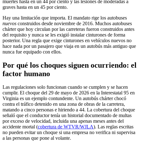
muertes hasta en un 44 por ciento y las lesiones de moderadas a
graves hasta en un 45 por ciento.
Hay una limitación que importa. El mandato rige los autobuses
nuevos
construidos desde noviembre de 2016. Muchos autobuses
chárter que hoy circulan por las carreteras fueron construidos antes
del requisito y nunca se les exigió instalar cinturones de forma
posterior. Una regla que exige cinturones en vehículos nuevos no
hace nada por un pasajero que viaja en un autobús más antiguo que
nunca fue equipado con ellos.
Por qué los choques siguen ocurriendo: el
factor humano
Las regulaciones solo funcionan cuando se cumplen y se hacen
cumplir. El choque del 29 de mayo de 2026 en la Interestatal 95 en
Virginia es un ejemplo contundente. Un autobús chárter chocó
contra el tráfico detenido en una zona de obras de la carretera,
matando a cinco personas e hiriendo a 44. La cobertura del choque
señaló que el conductor tenía un historial documentado de multas
por exceso de velocidad, incluida una apenas meses antes del
accidente mortal (
cobertura de WTVR/WJLA
). Las reglas escritas
no pueden evitar un choque si una empresa no verifica ni supervisa
a las personas que pone al volante.