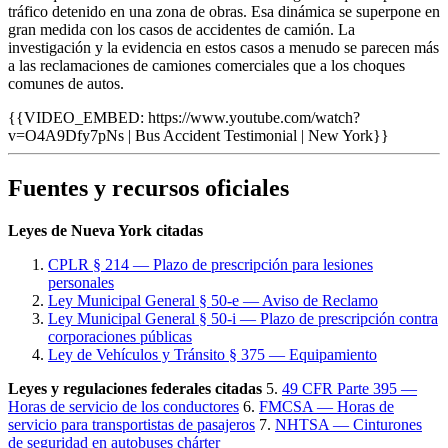
tráfico detenido en una zona de obras. Esa dinámica se superpone en
gran medida con los casos de accidentes de camión. La
investigación y la evidencia en estos casos a menudo se parecen más
a las reclamaciones de camiones comerciales que a los choques
comunes de autos.
{{VIDEO_EMBED: https://www.youtube.com/watch?
v=O4A9Dfy7pNs | Bus Accident Testimonial | New York}}
Fuentes y recursos oficiales
Leyes de Nueva York citadas
CPLR § 214 — Plazo de prescripción para lesiones
personales
Ley Municipal General § 50-e — Aviso de Reclamo
Ley Municipal General § 50-i — Plazo de prescripción contra
corporaciones públicas
Ley de Vehículos y Tránsito § 375 — Equipamiento
Leyes y regulaciones federales citadas
5.
49 CFR Parte 395 —
Horas de servicio de los conductores
6.
FMCSA — Horas de
servicio para transportistas de pasajeros
7.
NHTSA — Cinturones
de seguridad en autobuses chárter