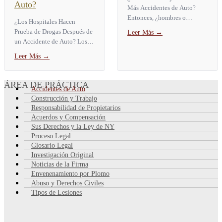
Auto?
Más Accidentes de Auto?
Entonces, ¿hombres o
¿Los Hospitales Hacen
mujeres tienen más
Prueba de Drogas Después de
Leer Más
→
accidentes de auto? Los
un Accidente de Auto? Los
hombres se ven involucrados
hospitales no le hacen una
Leer Más
→
en más accidentes...
prueba de drogas de forma
automática a cada paciente
de...
ÁREA DE PRÁCTICA
Accidentes de Auto
Construcción y Trabajo
Responsabilidad de Propietarios
Acuerdos y Compensación
Sus Derechos y la Ley de NY
Proceso Legal
Glosario Legal
Investigación Original
Noticias de la Firma
Envenenamiento por Plomo
Abuso y Derechos Civiles
Tipos de Lesiones