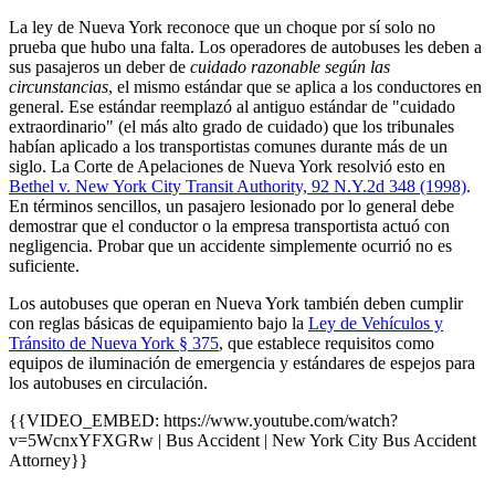
La ley de Nueva York reconoce que un choque por sí solo no
prueba que hubo una falta. Los operadores de autobuses les deben a
sus pasajeros un deber de
cuidado razonable según las
circunstancias
, el mismo estándar que se aplica a los conductores en
general. Ese estándar reemplazó al antiguo estándar de "cuidado
extraordinario" (el más alto grado de cuidado) que los tribunales
habían aplicado a los transportistas comunes durante más de un
siglo. La Corte de Apelaciones de Nueva York resolvió esto en
Bethel v. New York City Transit Authority, 92 N.Y.2d 348 (1998)
.
En términos sencillos, un pasajero lesionado por lo general debe
demostrar que el conductor o la empresa transportista actuó con
negligencia. Probar que un accidente simplemente ocurrió no es
suficiente.
Los autobuses que operan en Nueva York también deben cumplir
con reglas básicas de equipamiento bajo la
Ley de Vehículos y
Tránsito de Nueva York § 375
, que establece requisitos como
equipos de iluminación de emergencia y estándares de espejos para
los autobuses en circulación.
{{VIDEO_EMBED: https://www.youtube.com/watch?
v=5WcnxYFXGRw | Bus Accident | New York City Bus Accident
Attorney}}