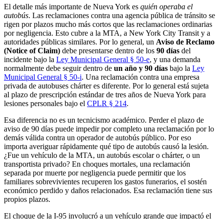
El detalle más importante de Nueva York es
quién operaba el
autobús
. Las reclamaciones contra una agencia pública de tránsito se
rigen por plazos mucho más cortos que las reclamaciones ordinarias
por negligencia. Esto cubre a la MTA, a New York City Transit y a
autoridades públicas similares. Por lo general, un
Aviso de Reclamo
(Notice of Claim)
debe presentarse dentro de los
90 días
del
incidente bajo la
Ley Municipal General § 50-e
, y una demanda
normalmente debe seguir dentro de
un año y 90 días
bajo la
Ley
Municipal General § 50-i
. Una reclamación contra una empresa
privada de autobuses chárter es diferente. Por lo general está sujeta
al plazo de prescripción estándar de tres años de Nueva York para
lesiones personales bajo el
CPLR § 214
.
Esa diferencia no es un tecnicismo académico. Perder el plazo de
aviso de 90 días puede impedir por completo una reclamación por lo
demás válida contra un operador de autobús público. Por eso
importa averiguar rápidamente qué tipo de autobús causó la lesión.
¿Fue un vehículo de la MTA, un autobús escolar o chárter, o un
transportista privado? En choques mortales, una reclamación
separada por muerte por negligencia puede permitir que los
familiares sobrevivientes recuperen los gastos funerarios, el sostén
económico perdido y daños relacionados. Esa reclamación tiene sus
propios plazos.
El choque de la I-95 involucró a un vehículo grande que impactó el