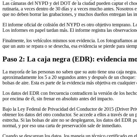
Las cámaras del NYPD y del DOT de la ciudad pueden captar el choque
rutinaria, a veces dentro de 30 días y a veces mucho antes. Nosotros 
que no deben borrar las grabaciones, y muchos dueños entregan las i
El informe oficial de colisión del NYPD es otro objetivo temprano. Lo
Los informes en papel tardan más. El informe registra las observaciones
Finalmente, los vehículos mismos son evidencia. Los fotografiamos an
que un auto se repara o se desecha, esa evidencia se pierde para siemp
Paso 2: La caja negra (EDR): evidencia m
La mayoría de las personas no saben que su auto tiene una caja negra
aproximadamente los 5 a 20 segundos antes y después de un choque: vel
bolsas de aire. Esta es parte de la evidencia más objetiva en cualquie
Los datos del EDR con frecuencia contradicen la versión de los hecho
por encima de él, sin frenar en absoluto antes del impacto.
Bajo la Ley Federal de Privacidad del Conductor de 2015 (Driver Pri
obtener los datos del otro conductor. Se accede a ellos a través de u
estrecha. Si las bolsas de aire no se desplegaron, los datos del EDR
normal, y por eso una carta de preservación sale de inmediato.
Cuando se descargan los datos, los maneja un técnico certificado en e