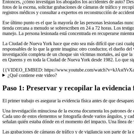
Entonces, ¿cómo investigan los abogados los accidentes de auto? Des
fotos de la escena, solicitar grabaciones de cámaras de tráfico y recop
registros médicos y consultar a expertos en reconstrucción de accident
Ese último punto es el que la mayoría de las personas lesionadas nunc
tienda cercana a menudo se sobrescriben en 24 a 72 horas. Los testi
manejo. La persona lesionada está concentrada en recuperarse mientra
La Ciudad de Nueva York hace que esto sea más difícil que casi cualqu
responsables de lo que la gente imagina: otro conductor, el dueño del
investigación completa de un choque sin víctimas mortales, así que l
en Queens y en toda la Ciudad de Nueva York desde 1982. Lo que sig
{{VIDEO_EMBED: https://www.youtube.com/watch?v=kJAstYvXa5I 
¿Qué contiene este video?
Paso 1: Preservar y recopilar la evidencia f
El primer trabajo es asegurar la evidencia física antes de que desapa
Una investigación minuciosa de la escena documenta los patrones de dañ
Cada uno de estos elementos se fotografía desde varios ángulos, y cad
señalan quién estaba dónde en el momento del impacto. Una línea de 
Las grabaciones de cámaras de tráfico y de vigilancia son parte de l