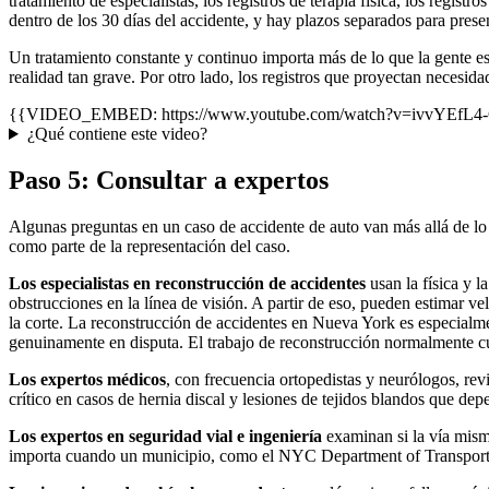
tratamiento de especialistas, los registros de terapia física, los regis
dentro de los 30 días del accidente, y hay plazos separados para prese
Un tratamiento constante y continuo importa más de lo que la gente es
realidad tan grave. Por otro lado, los registros que proyectan necesid
{{VIDEO_EMBED: https://www.youtube.com/watch?v=ivvYEfL4-Go
¿Qué contiene este video?
Paso 5: Consultar a expertos
Algunas preguntas en un caso de accidente de auto van más allá de lo 
como parte de la representación del caso.
Los especialistas en reconstrucción de accidentes
usan la física y l
obstrucciones en la línea de visión. A partir de eso, pueden estimar
la corte. La reconstrucción de accidentes en Nueva York es especialme
genuinamente en disputa. El trabajo de reconstrucción normalmente c
Los expertos médicos
, con frecuencia ortopedistas y neurólogos, rev
crítico en casos de hernia discal y lesiones de tejidos blandos que de
Los expertos en seguridad vial e ingeniería
examinan si la vía misma
importa cuando un municipio, como el NYC Department of Transportat