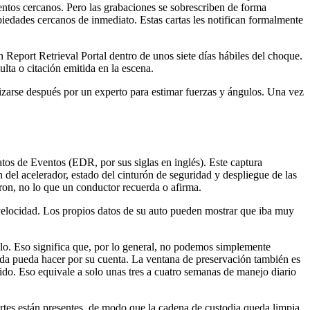
tos cercanos. Pero las grabaciones se sobrescriben de forma
piedades cercanos de inmediato. Estas cartas les notifican formalmente
Report Retrieval Portal dentro de unos siete días hábiles del choque.
ulta o citación emitida en la escena.
izarse después por un experto para estimar fuerzas y ángulos. Una vez
os de Eventos (EDR, por sus siglas en inglés). Este captura
del acelerador, estado del cinturón de seguridad y despliegue de las
eron, no lo que un conductor recuerda o afirma.
 velocidad. Los propios datos de su auto pueden mostrar que iba muy
lo. Eso significa que, por lo general, no podemos simplemente
nada pueda hacer por su cuenta. La ventana de preservación también es
do. Eso equivale a solo unas tres a cuatro semanas de manejo diario
artes están presentes, de modo que la cadena de custodia queda limpia