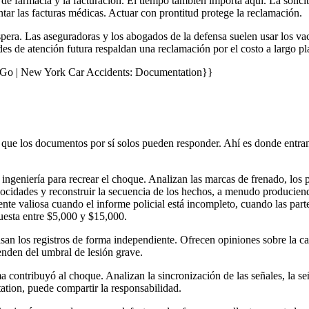
tros de farmacia y la facturación. El tiempo también importa aquí. La soli
ntar las facturas médicas. Actuar con prontitud protege la reclamación.
pera. Las aseguradoras y los abogados de la defensa suelen usar los vac
ades de atención futura respaldan una reclamación por el costo a largo pl
 | New York Car Accidents: Documentation}}
que los documentos por sí solos pueden responder. Ahí es donde entran l
a ingeniería para recrear el choque. Analizan las marcas de frenado, los
 velocidades y reconstruir la secuencia de los hechos, a menudo produc
nte valiosa cuando el informe policial está incompleto, cuando las parte
uesta entre $5,000 y $15,000.
isan los registros de forma independiente. Ofrecen opiniones sobre la ca
penden del umbral de lesión grave.
 contribuyó al choque. Analizan la sincronización de las señales, la seña
ion, puede compartir la responsabilidad.