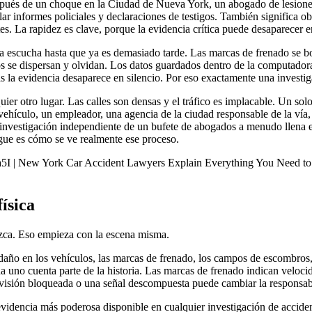
pués de un choque en la Ciudad de Nueva York, un abogado de lesiones 
ilar informes policiales y declaraciones de testigos. También significa o
es. La rapidez es clave, porque la evidencia crítica puede desaparecer e
a escucha hasta que ya es demasiado tarde. Las marcas de frenado se bor
gos se dispersan y olvidan. Los datos guardados dentro de la computado
s la evidencia desaparece en silencio. Por eso exactamente una invest
ier otro lugar. Las calles son densas y el tráfico es implacable. Un so
 vehículo, un empleador, una agencia de la ciudad responsable de la vía
a investigación independiente de un bufete de abogados a menudo llena
ue es cómo se ve realmente ese proceso.
| New York Car Accident Lawyers Explain Everything You Need t
ísica
rezca. Eso empieza con la escena misma.
o en los vehículos, las marcas de frenado, los campos de escombros, las
a uno cuenta parte de la historia. Las marcas de frenado indican veloci
visión bloqueada o una señal descompuesta puede cambiar la responsab
a evidencia más poderosa disponible en cualquier investigación de acci