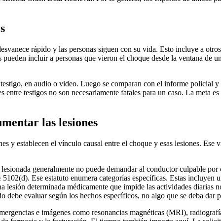
os
e desvanece rápido y las personas siguen con su vida. Esto incluye a otr
 pueden incluir a personas que vieron el choque desde la ventana de u
 testigo, en audio o video. Luego se comparan con el informe policial y l
s entre testigos no son necesariamente fatales para un caso. La meta es 
umentar las lesiones
es y establecen el vínculo causal entre el choque y esas lesiones. Ese 
na lesionada generalmente no puede demandar al conductor culpable por 
5102(d). Ese estatuto enumera categorías específicas. Estas incluyen una
lesión determinada médicamente que impide las actividades diarias nor
ado debe evaluar según los hechos específicos, no algo que se deba dar 
de emergencias e imágenes como resonancias magnéticas (MRI), radiogra