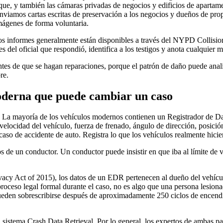
, y también las cámaras privadas de negocios y edificios de apartamen
enviamos cartas escritas de preservación a los negocios y dueños de pro
mágenes de forma voluntaria.
s informes generalmente están disponibles a través del NYPD Collision 
 del oficial que respondió, identifica a los testigos y anota cualquier m
tes de que se hagan reparaciones, porque el patrón de daño puede anal
re.
oderna que puede cambiar un caso
. La mayoría de los vehículos modernos contienen un Registrador de Dat
ocidad del vehículo, fuerza de frenado, ángulo de dirección, posición 
r caso de accidente de auto. Registra lo que los vehículos realmente hici
s de un conductor. Un conductor puede insistir en que iba al límite de
vacy Act of 2015), los datos de un EDR pertenecen al dueño del vehícu
n proceso legal formal durante el caso, no es algo que una persona lesio
 pueden sobrescribirse después de aproximadamente 250 ciclos de encendi
l sistema Crash Data Retrieval. Por lo general, los expertos de ambas p