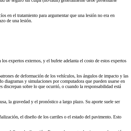
citud de seguro sin culpa (no-fault) generalmente debe presentarse
íos en el tratamiento para argumentar que una lesión no era en
azo de una lesión.
os expertos externos, y el bufete adelanta el costo de estos expertos
 patrones de deformación de los vehículos, los ángulos de impacto y las
iendo diagramas y simulaciones por computadora que pueden usarse en
s discrepan sobre lo que ocurrió, o cuando la responsabilidad está
usa, la gravedad y el pronóstico a largo plazo. Su aporte suele ser
lización, el diseño de los carriles o el estado del pavimento. Esto