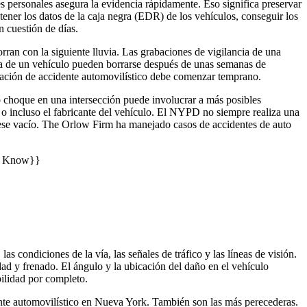
personales asegura la evidencia rápidamente. Eso significa preservar
btener los datos de la caja negra (EDR) de los vehículos, conseguir los
n cuestión de días.
ran con la siguiente lluvia. Las grabaciones de vigilancia de una
ra de un vehículo pueden borrarse después de unas semanas de
igación de accidente automovilístico debe comenzar temprano.
lo choque en una intersección puede involucrar a más posibles
, o incluso el fabricante del vehículo. El NYPD no siempre realiza una
 ese vacío. The Orlow Firm ha manejado casos de accidentes de auto
o Know}}
 condiciones de la vía, las señales de tráfico y las líneas de visión.
dad y frenado. El ángulo y la ubicación del daño en el vehículo
ilidad por completo.
dente automovilístico en Nueva York. También son las más perecederas.