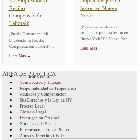
Mi Empleador si
empleador por una
Recibo
lesion en Nueva
Compensación
York?
Laboral?
¿Puede demandar a su
empleador por una lesion en
¿Puedo Demandar a Mi
Nueva York? En Nueva York,
Empleador si Recibo
por lo general usted no puede
Compensación Laboral?
Leer Más
→
demandar a su empleador por
Muchos trabajadores
Leer Más
→
una lesion laboral. La...
lesionados se preguntan:
¿puedo demandar a mi
empleador si recibo...
ÁREA DE PRÁCTICA
Accidentes de Auto
Construcción y Trabajo
Responsabilidad de Propietarios
Acuerdos y Compensación
Sus Derechos y la Ley de NY
Proceso Legal
Glosario Legal
Investigación Original
Noticias de la Firma
Envenenamiento por Plomo
Abuso y Derechos Civiles