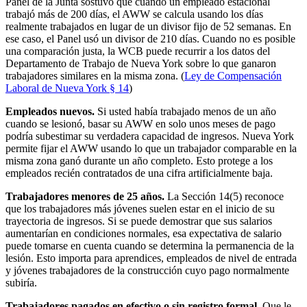
Panel de la Junta sostuvo que cuando un empleado estacional
trabajó más de 200 días, el AWW se calcula usando los días
realmente trabajados en lugar de un divisor fijo de 52 semanas. En
ese caso, el Panel usó un divisor de 210 días. Cuando no es posible
una comparación justa, la WCB puede recurrir a los datos del
Departamento de Trabajo de Nueva York sobre lo que ganaron
trabajadores similares en la misma zona. (
Ley de Compensación
Laboral de Nueva York § 14
)
Empleados nuevos.
Si usted había trabajado menos de un año
cuando se lesionó, basar su AWW en solo unos meses de pago
podría subestimar su verdadera capacidad de ingresos. Nueva York
permite fijar el AWW usando lo que un trabajador comparable en la
misma zona ganó durante un año completo. Esto protege a los
empleados recién contratados de una cifra artificialmente baja.
Trabajadores menores de 25 años.
La Sección 14(5) reconoce
que los trabajadores más jóvenes suelen estar en el inicio de su
trayectoria de ingresos. Si se puede demostrar que sus salarios
aumentarían en condiciones normales, esa expectativa de salario
puede tomarse en cuenta cuando se determina la permanencia de la
lesión. Esto importa para aprendices, empleados de nivel de entrada
y jóvenes trabajadores de la construcción cuyo pago normalmente
subiría.
Trabajadores pagados en efectivo o sin registro formal.
Que le