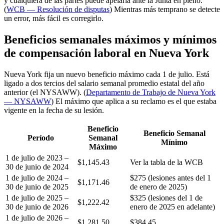
y cualquiera de las partes puede apelarla ante la Junta en pleno.
(
WCB — Resolución de disputas
) Mientras más temprano se detecte
un error, más fácil es corregirlo.
Beneficios semanales máximos y mínimos
de compensación laboral en Nueva York
Nueva York fija un nuevo beneficio máximo cada 1 de julio. Está
ligado a dos tercios del salario semanal promedio estatal del año
anterior (el NYSAWW). (
Departamento de Trabajo de Nueva York
— NYSAWW
) El máximo que aplica a su reclamo es el que estaba
vigente en la fecha de su lesión.
Beneficio
Beneficio Semanal
Período
Semanal
Mínimo
Máximo
1 de julio de 2023 –
$1,145.43
Ver la tabla de la WCB
30 de junio de 2024
1 de julio de 2024 –
$275 (lesiones antes del 1
$1,171.46
30 de junio de 2025
de enero de 2025)
1 de julio de 2025 –
$325 (lesiones del 1 de
$1,222.42
30 de junio de 2026
enero de 2025 en adelante)
1 de julio de 2026 –
$1,281.50
$384.45