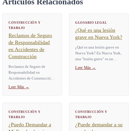
Artículos Relacionados
CONSTRUCCIÓN Y
GLOSARIO LEGAL
TRABAJO
¿Qué es una lesión
Reclamos de Seguro
grave en Nueva York?
de Responsabilidad
¿Qué es una lesión grave en
en Accidentes de
Nueva York? En Nueva York,
Construcción
una "lesión grave" es un
término legal definido por la
Reclamos de Seguro de
Leer Más
→
Ley de Seguros § 5102(d).
Responsabilidad en
Abarca nueve categorías...
Accidentes de Construcción
Un reclamo de seguro de
Leer Más
→
responsabilidad en un
accidente de construcción le
permite a un...
CONSTRUCCIÓN Y
CONSTRUCCIÓN Y
TRABAJO
TRABAJO
¿Puedo Demandar a
¿Puede demandar a su