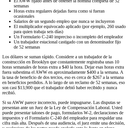
El AWW fijado antes de obtener la nómina completa de 52
semanas
Horas extra regulares dejadas fuera como si fueran
ocasionales
Salarios de un segundo empleo que nunca se incluyeron
El multiplicador equivocado aplicado (por ejemplo, 260 usado
para quien trabaja seis días)
Un Formulario C-240 impreciso o incompleto del empleador
Un trabajador estacional castigado con un denominador fijo
de 52 semanas
Los dólares se suman rápido. Considere a un trabajador de la
construcción en Brooklyn que constantemente registraba unas 10
horas semanales de horas extra a $40 la hora. Dejar esas horas extra
fuera subestima el AWW en aproximadamente $400 a la semana. A
la tasa de beneficio de dos tercios, eso es cerca de $267 a la semana
en beneficios perdidos. A lo largo de un reclamo de 52 semanas, eso
son casi $13,900 que el trabajador debió haber recibido y nunca
recibió.
Si su AWW parece incorrecto, puede impugnarse. Las disputas se
presentan ante un Juez de la Ley de Compensación Laboral. Usted
puede presentar talones de pago, formularios W-2, declaraciones de
impuestos y el Formulario C-240 del empleador para respaldar una
cifra más alta. Después de una audiencia, el juez emite una decisión,