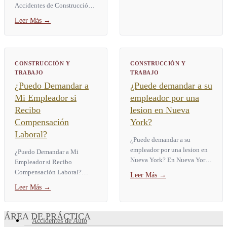
Abarca nueve categorías...
Accidentes de Construcción
Un reclamo de seguro de
Leer Más
→
responsabilidad en un
accidente de construcción le
permite a un...
CONSTRUCCIÓN Y
CONSTRUCCIÓN Y
TRABAJO
TRABAJO
¿Puedo Demandar a
¿Puede demandar a su
Mi Empleador si
empleador por una
Recibo
lesion en Nueva
Compensación
York?
Laboral?
¿Puede demandar a su
empleador por una lesion en
¿Puedo Demandar a Mi
Nueva York? En Nueva York,
Empleador si Recibo
por lo general usted no puede
Compensación Laboral?
Leer Más
→
demandar a su empleador por
Muchos trabajadores
Leer Más
→
una lesion laboral. La...
lesionados se preguntan:
¿puedo demandar a mi
empleador si recibo...
ÁREA DE PRÁCTICA
Accidentes de Auto