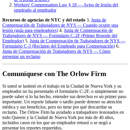
Workers' Compensation Law § 18 — Aviso de lesión del
empleado al empleador
Recursos de agencias de NYC y del estado
3.
Junta de
Compensación de Trabajadores de NYS — Cuando ocurre una
lesión (guía para empleadores)
4.
Junta de Compensación de
Trabajadores de NYS — Formulario C-2F (Primer Reporte del
Empleador)
5.
Junta de Compensación de Trabajadores de NYS —
Formulario C-3 (Reclamo del Empleado para Compensación)
6.
Junta de Compensación de Trabajadores de NYS — Cómo
presentar un reclamo
Comuníquese con The Orlow Firm
Si usted se lastimó en el trabajo en la Ciudad de Nueva York y su
empleador no ha presentado el formulario C-2F, o simplemente no
puede saber si lo ha hecho, entender sus derechos es un primer paso
importante. Un reporte faltante o tardío puede detener su atención
médica y sus beneficios, pero no tiene por qué descarrilar su
reclamo. The Orlow Firm ha ayudado a trabajadores lesionados en
todo Queens y la Ciudad de Nueva York por más de 40 años,
incluidos casos en los que un empleador retrasó o se negó a
presentar los reportes requeridos.