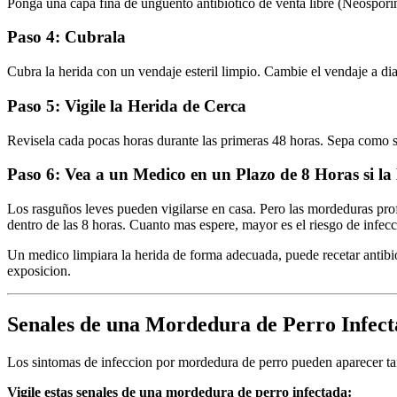
Ponga una capa fina de ungüento antibiotico de venta libre (Neosporin 
Paso 4: Cubrala
Cubra la herida con un vendaje esteril limpio. Cambie el vendaje a dia
Paso 5: Vigile la Herida de Cerca
Revisela cada pocas horas durante las primeras 48 horas. Sepa como se
Paso 6: Vea a un Medico en un Plazo de 8 Horas si 
Los rasguños leves pueden vigilarse en casa. Pero las mordeduras prof
dentro de las 8 horas. Cuanto mas espere, mayor es el riesgo de infecc
Un medico limpiara la herida de forma adecuada, puede recetar antibiot
exposicion.
Senales de una Mordedura de Perro Infect
Los sintomas de infeccion por mordedura de perro pueden aparecer tan
Vigile estas senales de una mordedura de perro infectada: