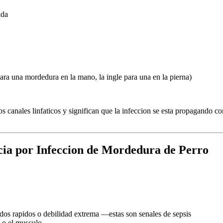
ida
para una mordedura en la mano, la ingle para una en la pierna)
os canales linfaticos y significan que la infeccion se esta propagando c
ia por Infeccion de Mordedura de Perro
idos rapidos o debilidad extrema —estas son senales de sepsis
n o el musculo