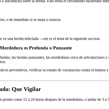
o Bacitracin) sobre la herida. Esto frena el crecimiento bacteriano mien
rio, o de inmediato si se moja o ensucia.
 ve una herida infectada —ese es el tema de la siguiente seccion.
la Mordedura es Profunda o Punzante
undas, las heridas punzantes, las mordeduras cerca de articulaciones y
ion.
icos preventivos, verificar su estado de vacunacion contra el tetanos y d
ada: Que Vigilar
 pronto como 12 a 24 horas despues de la mordedura, o tardar de 3 a 5 