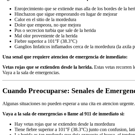
Enrojecimiento que se extiende mas alla de los bordes de la her
Hinchazon que sigue empeorando en lugar de mejorar
Calor en el sitio de la mordedura
Dolor que empeora, no que mejora
Pus o secrecion turbia que sale de la herida
Mal olor proveniente de la herida
Fiebre superior a 101°F (38.3°C)
Ganglios linfaticos inflamados cerca de la mordedura (la axila 
Una senal que requiere atencion de emergencia de inmediato:
Vetas rojas que se extienden desde la herida.
Estas vetas recorren l
Vaya a la sala de emergencias.
Cuando Preocuparse: Senales de Emergenc
Algunas situaciones no pueden esperar a una cita en atencion urgente.
Vaya a la sala de emergencias o llame al 911 de inmediato si:
Hay vetas rojas que se extienden desde la mordedura
Tiene fiebre superior a 101°F (38.3°C) junto con confusion, lat
La herida es tan profunda que deja expuesto el hueso, el tendo