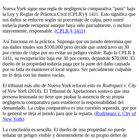
Nueva York sigue una regla de negligencia comparativa "pura" bajo
la Ley y Reglas de Práctica Civil (CPLR) § 1411. Esto significa que
sus daños se reducen según su porcentaje de culpa, pero usted
todavía puede recuperar aunque haya sido parcialmente, o incluso
mayormente, responsable. (
CPLR § 1411
)
Así funciona en la práctica. Suponga que un jurado determina que
sus daños totales son $100,000 pero decide que usted tuvo un 30
por ciento de culpa por no evitar un peligro visible. Bajo la CPLR §
1411, su recuperación baja ese 30 por ciento, dejándole $70,000. El
dueño de la propiedad todavía paga por la parte del daño causada
por su falla en mantener el local seguro. Ser parcialmente culpable
no lo deja con las manos vacías.
El tribunal más alto de Nueva York reforzó esto en
Rodriguez v. City
of New York
(2018). El Tribunal de Apelaciones sostuvo que una
persona lesionada no tiene que probar la ausencia de su propia
negligencia comparativa para establecer la responsabilidad del
demandado. La culpa comparativa es una cuestión separada, que por
lo general se deja al jurado para que la reparta. (
Rodriguez v. City of
New York
)
La conclusión es sencilla. El dueño de una propiedad no puede
señalar un peligro visible y desentenderse de su propio deber de