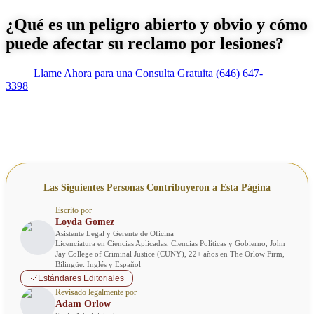
¿Qué es un peligro abierto y obvio y cómo
puede afectar su reclamo por lesiones?
Llame Ahora para una Consulta Gratuita
(646) 647-
3398
Las Siguientes Personas Contribuyeron a Esta Página
Escrito por
Loyda Gomez
Asistente Legal y Gerente de Oficina
Licenciatura en Ciencias Aplicadas, Ciencias Políticas y Gobierno, John
Jay College of Criminal Justice (CUNY), 22+ años en The Orlow Firm,
Bilingüe: Inglés y Español
Estándares Editoriales
Revisado legalmente por
Adam Orlow