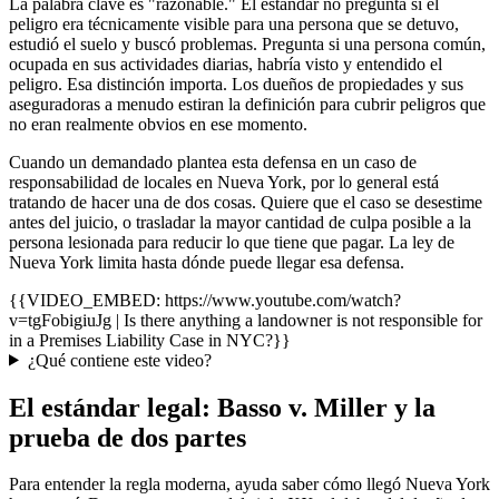
La palabra clave es "razonable." El estándar no pregunta si el
peligro era técnicamente visible para una persona que se detuvo,
estudió el suelo y buscó problemas. Pregunta si una persona común,
ocupada en sus actividades diarias, habría visto y entendido el
peligro. Esa distinción importa. Los dueños de propiedades y sus
aseguradoras a menudo estiran la definición para cubrir peligros que
no eran realmente obvios en ese momento.
Cuando un demandado plantea esta defensa en un caso de
responsabilidad de locales en Nueva York, por lo general está
tratando de hacer una de dos cosas. Quiere que el caso se desestime
antes del juicio, o trasladar la mayor cantidad de culpa posible a la
persona lesionada para reducir lo que tiene que pagar. La ley de
Nueva York limita hasta dónde puede llegar esa defensa.
{{VIDEO_EMBED: https://www.youtube.com/watch?
v=tgFobigiuJg | Is there anything a landowner is not responsible for
in a Premises Liability Case in NYC?}}
¿Qué contiene este video?
El estándar legal: Basso v. Miller y la
prueba de dos partes
Para entender la regla moderna, ayuda saber cómo llegó Nueva York