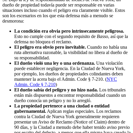
dueño de propiedad todavía puede ser responsable en varias
situaciones incluso cuando el peligro era claramente visible. Estos
son los escenarios en los que esta defensa más a menudo se
desmorona:
La condición era obvia pero intrínsecamente peligrosa.
Esto no cumple con el segundo requisito de
Basso
, así que la
defensa no bloquea el reclamo.
El peligro era obvio pero inevitable.
Cuando no había una
ruta alternativa razonable, la visibilidad no libera al dueño de
su responsabilidad.
El dueño violó una ley o una ordenanza.
Una violación
puede establecer negligencia. En la Ciudad de Nueva York,
por ejemplo, los dueños de propiedades colindantes deben
mantener la acera bajo el Admin. Code § 7-210. (
NYC
Admin. Code § 7-210
)
El dueño sabía del peligro y no hizo nada.
Los tribunales
están más dispuestos a encontrar responsabilidad cuando un
dueño conocía un peligro y no lo arregló.
La propiedad pertenece a una ciudad o entidad
gubernamental.
Aplican reglas especiales. Los reclamos
contra la Ciudad de Nueva York generalmente requieren
presentar un Aviso de Reclamo (Notice of Claim) dentro de
90 días, y la Ciudad a menudo debe haber tenido aviso previo
por escrito del defecto, a menos que ella misma haya creado la