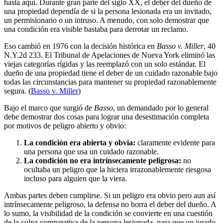
hasta aquí. Durante gran parte del siglo XX, el deber del dueño de
una propiedad dependía de si la persona lesionada era un invitado,
un permisionario o un intruso. A menudo, con solo demostrar que
una condición era visible bastaba para derrotar un reclamo.
Eso cambió en 1976 con la decisión histórica en
Basso v. Miller
, 40
N.Y.2d 233. El Tribunal de Apelaciones de Nueva York eliminó las
viejas categorías rígidas y las reemplazó con un solo estándar. El
dueño de una propiedad tiene el deber de un cuidado razonable bajo
todas las circunstancias para mantener su propiedad razonablemente
segura. (
Basso v. Miller
)
Bajo el marco que surgió de
Basso
, un demandado por lo general
debe demostrar dos cosas para lograr una desestimación completa
por motivos de peligro abierto y obvio:
La condición era abierta y obvia:
claramente evidente para
una persona que usa un cuidado razonable.
La condición no era intrínsecamente peligrosa:
no
ocultaba un peligro que la hiciera irrazonablemente riesgosa
incluso para alguien que la viera.
Ambas partes deben cumplirse. Si un peligro era obvio pero aun así
intrínsecamente peligroso, la defensa no borra el deber del dueño. A
lo sumo, la visibilidad de la condición se convierte en una cuestión
de la culpa comparativa de la persona lesionada, para que un jurado