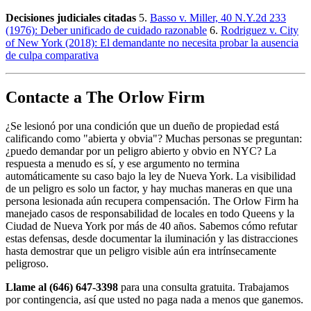
Decisiones judiciales citadas
5.
Basso v. Miller, 40 N.Y.2d 233
(1976): Deber unificado de cuidado razonable
6.
Rodriguez v. City
of New York (2018): El demandante no necesita probar la ausencia
de culpa comparativa
Contacte a The Orlow Firm
¿Se lesionó por una condición que un dueño de propiedad está
calificando como "abierta y obvia"? Muchas personas se preguntan:
¿puedo demandar por un peligro abierto y obvio en NYC? La
respuesta a menudo es sí, y ese argumento no termina
automáticamente su caso bajo la ley de Nueva York. La visibilidad
de un peligro es solo un factor, y hay muchas maneras en que una
persona lesionada aún recupera compensación. The Orlow Firm ha
manejado casos de responsabilidad de locales en todo Queens y la
Ciudad de Nueva York por más de 40 años. Sabemos cómo refutar
estas defensas, desde documentar la iluminación y las distracciones
hasta demostrar que un peligro visible aún era intrínsecamente
peligroso.
Llame al (646) 647-3398
para una consulta gratuita. Trabajamos
por contingencia, así que usted no paga nada a menos que ganemos.