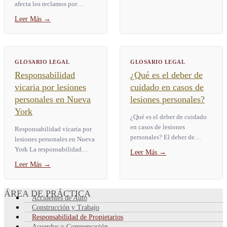
afecta los reclamos por
lesiones? El estándar de
Leer Más
→
persona razonable es la
prueba legal que usan los
tribunales...
GLOSARIO LEGAL
GLOSARIO LEGAL
Responsabilidad
¿Qué es el deber de
vicaria por lesiones
cuidado en casos de
personales en Nueva
lesiones personales?
York
¿Qué es el deber de cuidado
en casos de lesiones
Responsabilidad vicaria por
personales? El deber de
lesiones personales en Nueva
cuidado es la obligación
York La responsabilidad
Leer Más
→
legal de actuar como lo haría
vicaria es una regla legal que
Leer Más
→
una persona razonable en la...
hace que una parte responda
por las lesiones...
ÁREA DE PRÁCTICA
Accidentes de Auto
Construcción y Trabajo
Responsabilidad de Propietarios
Acuerdos y Compensación