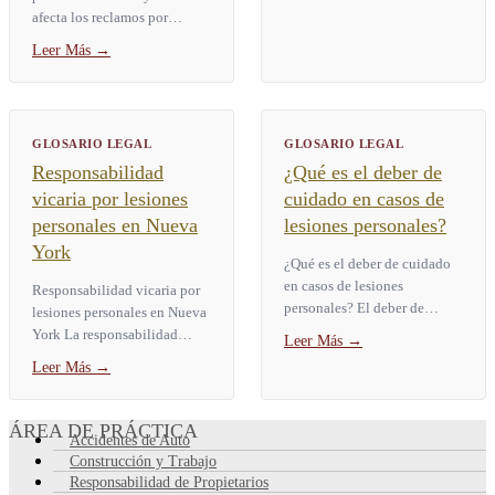
Abarca nueve categorías...
afecta los reclamos por
lesiones? El estándar de
Leer Más
→
persona razonable es la
prueba legal que usan los
tribunales...
GLOSARIO LEGAL
GLOSARIO LEGAL
Responsabilidad
¿Qué es el deber de
vicaria por lesiones
cuidado en casos de
personales en Nueva
lesiones personales?
York
¿Qué es el deber de cuidado
en casos de lesiones
Responsabilidad vicaria por
personales? El deber de
lesiones personales en Nueva
cuidado es la obligación
York La responsabilidad
Leer Más
→
legal de actuar como lo haría
vicaria es una regla legal que
Leer Más
→
una persona razonable en la...
hace que una parte responda
por las lesiones...
ÁREA DE PRÁCTICA
Accidentes de Auto
Construcción y Trabajo
Responsabilidad de Propietarios