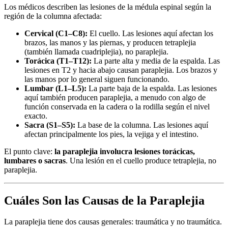
Los médicos describen las lesiones de la médula espinal según la
región de la columna afectada:
Cervical (C1–C8):
El cuello. Las lesiones aquí afectan los
brazos, las manos y las piernas, y producen tetraplejia
(también llamada cuadriplejia), no paraplejia.
Torácica (T1–T12):
La parte alta y media de la espalda. Las
lesiones en T2 y hacia abajo causan paraplejia. Los brazos y
las manos por lo general siguen funcionando.
Lumbar (L1–L5):
La parte baja de la espalda. Las lesiones
aquí también producen paraplejia, a menudo con algo de
función conservada en la cadera o la rodilla según el nivel
exacto.
Sacra (S1–S5):
La base de la columna. Las lesiones aquí
afectan principalmente los pies, la vejiga y el intestino.
El punto clave:
la paraplejia involucra lesiones torácicas,
lumbares o sacras
. Una lesión en el cuello produce tetraplejia, no
paraplejia.
Cuáles Son las Causas de la Paraplejia
La paraplejia tiene dos causas generales: traumática y no traumática.