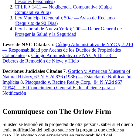
Lesiones Personales)
CPLR § 1411 — Negligencia Comparativa (Culpa
Comparativa Pura)
Ley Municipal General § 50-e — Aviso de Reclamo
(Requisito de 90 Días)
Ley Laboral de Nueva York § 200 — Deber General de
Proteger la Salud y la Seguridad
Leyes de NYC Citadas
5.
Código Administrativo de NYC § 7-210
— Responsabilidad por Aceras de los Dueños de Propiedades
Colindantes
6.
Código Administrativo de NYC § 16-123 —
Deberes de Remoción de Nieve y Hielo
Decisiones Judiciales Citadas
7.
Gordon v. American Museum of
Natural History, 67 N.Y.2d 836 (1986) — Estándar de Notificación
Implícita
8.
Piacquadio v. Recine Realty Corp., 84 N.Y.2d 967
(1994) — El Conocimiento General Es Insuficiente para la
Notificación
Comuníquese con The Orlow Firm
Si usted se lesionó en la propiedad de otra persona, saber si el dueño
tenía notificación del peligro suele ser la pregunta que decide su
caso. Un abogado con experiencia en responsabilidad del