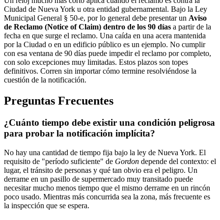
Un reloj mucho más corto aplica cuando el reclamo es contra la
Ciudad de Nueva York u otra entidad gubernamental. Bajo la Ley
Municipal General § 50-e, por lo general debe presentar un
Aviso
de Reclamo (Notice of Claim) dentro de los 90 días
a partir de la
fecha en que surge el reclamo. Una caída en una acera mantenida
por la Ciudad o en un edificio público es un ejemplo. No cumplir
con esa ventana de 90 días puede impedir el reclamo por completo,
con solo excepciones muy limitadas. Estos plazos son topes
definitivos. Corren sin importar cómo termine resolviéndose la
cuestión de la notificación.
Preguntas Frecuentes
¿Cuánto tiempo debe existir una condición peligrosa
para probar la notificación implícita?
No hay una cantidad de tiempo fija bajo la ley de Nueva York. El
requisito de "período suficiente" de
Gordon
depende del contexto: el
lugar, el tránsito de personas y qué tan obvio era el peligro. Un
derrame en un pasillo de supermercado muy transitado puede
necesitar mucho menos tiempo que el mismo derrame en un rincón
poco usado. Mientras más concurrida sea la zona, más frecuente es
la inspección que se espera.