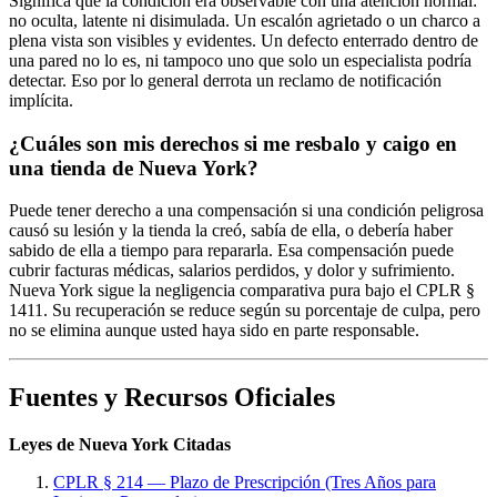
Significa que la condición era observable con una atención normal:
no oculta, latente ni disimulada. Un escalón agrietado o un charco a
plena vista son visibles y evidentes. Un defecto enterrado dentro de
una pared no lo es, ni tampoco uno que solo un especialista podría
detectar. Eso por lo general derrota un reclamo de notificación
implícita.
¿Cuáles son mis derechos si me resbalo y caigo en
una tienda de Nueva York?
Puede tener derecho a una compensación si una condición peligrosa
causó su lesión y la tienda la creó, sabía de ella, o debería haber
sabido de ella a tiempo para repararla. Esa compensación puede
cubrir facturas médicas, salarios perdidos, y dolor y sufrimiento.
Nueva York sigue la negligencia comparativa pura bajo el CPLR §
1411. Su recuperación se reduce según su porcentaje de culpa, pero
no se elimina aunque usted haya sido en parte responsable.
Fuentes y Recursos Oficiales
Leyes de Nueva York Citadas
CPLR § 214 — Plazo de Prescripción (Tres Años para