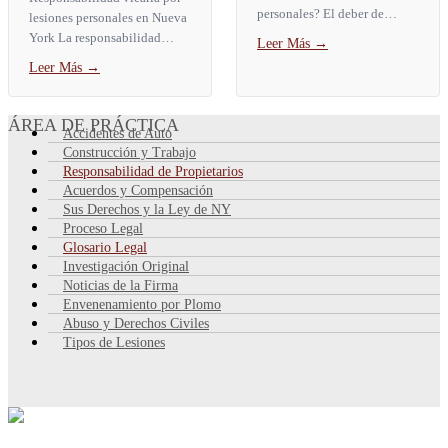
personales? El deber de
lesiones personales en Nueva
cuidado es la obligación
York La responsabilidad
Leer Más
→
legal de actuar como lo haría
vicaria es una regla legal que
Leer Más
→
una persona razonable en la...
hace que una parte responda
por las lesiones...
ÁREA DE PRÁCTICA
Accidentes de Auto
Construcción y Trabajo
Responsabilidad de Propietarios
Acuerdos y Compensación
Sus Derechos y la Ley de NY
Proceso Legal
Glosario Legal
Investigación Original
Noticias de la Firma
Envenenamiento por Plomo
Abuso y Derechos Civiles
Tipos de Lesiones