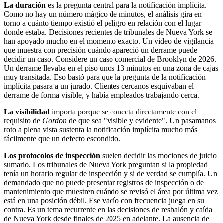
La duración
es la pregunta central para la notificación implícita.
Como no hay un número mágico de minutos, el análisis gira en
torno a cuánto tiempo existió el peligro en relación con el lugar
donde estaba. Decisiones recientes de tribunales de Nueva York se
han apoyado mucho en el momento exacto. Un video de vigilancia
que muestra con precisión cuándo apareció un derrame puede
decidir un caso. Considere un caso comercial de Brooklyn de 2026.
Un derrame llevaba en el piso unos 13 minutos en una zona de cajas
muy transitada. Eso bastó para que la pregunta de la notificación
implícita pasara a un jurado. Clientes cercanos esquivaban el
derrame de forma visible, y había empleados trabajando cerca.
La visibilidad
importa porque se conecta directamente con el
requisito de
Gordon
de que sea "visible y evidente". Un pasamanos
roto a plena vista sustenta la notificación implícita mucho más
fácilmente que un defecto escondido.
Los protocolos de inspección
suelen decidir las mociones de juicio
sumario. Los tribunales de Nueva York preguntan si la propiedad
tenía un horario regular de inspección y si de verdad se cumplía. Un
demandado que no puede presentar registros de inspección o de
mantenimiento que muestren cuándo se revisó el área por última vez
está en una posición débil. Ese vacío con frecuencia juega en su
contra. Es un tema recurrente en las decisiones de resbalón y caída
de Nueva York desde finales de 2025 en adelante. La ausencia de