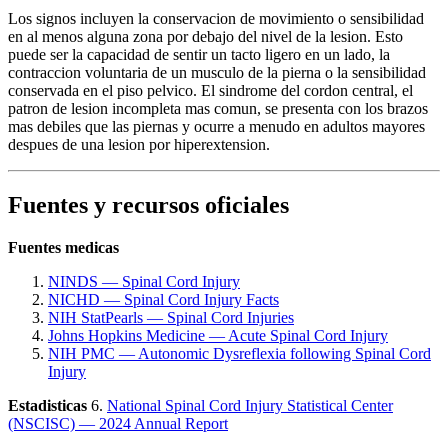
Los signos incluyen la conservacion de movimiento o sensibilidad
en al menos alguna zona por debajo del nivel de la lesion. Esto
puede ser la capacidad de sentir un tacto ligero en un lado, la
contraccion voluntaria de un musculo de la pierna o la sensibilidad
conservada en el piso pelvico. El sindrome del cordon central, el
patron de lesion incompleta mas comun, se presenta con los brazos
mas debiles que las piernas y ocurre a menudo en adultos mayores
despues de una lesion por hiperextension.
Fuentes y recursos oficiales
Fuentes medicas
NINDS — Spinal Cord Injury
NICHD — Spinal Cord Injury Facts
NIH StatPearls — Spinal Cord Injuries
Johns Hopkins Medicine — Acute Spinal Cord Injury
NIH PMC — Autonomic Dysreflexia following Spinal Cord
Injury
Estadisticas
6.
National Spinal Cord Injury Statistical Center
(NSCISC) — 2024 Annual Report