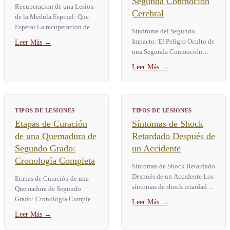
Segunda Conmoción
Recuperacion de una Lesion
Cerebral
de la Medula Espinal: Que
Esperar La recuperacion de
Síndrome del Segundo
una lesion de la medula
Impacto: El Peligro Oculto de
Leer Más
→
espinal es el proceso de
una Segunda Conmoción
estabilizacion medica,...
Cerebral El síndrome del
Leer Más
→
segundo impacto ocurre
cuando una persona sufre una
segunda...
TIPOS DE LESIONES
TIPOS DE LESIONES
Etapas de Curación
Síntomas de Shock
de una Quemadura de
Retardado Después de
Segundo Grado:
un Accidente
Cronología Completa
Síntomas de Shock Retardado
Después de un Accidente Los
Etapas de Curación de una
síntomas de shock retardado
Quemadura de Segundo
después de un accidente son
Grado: Cronología Completa
Leer Más
→
reacciones físicas y mentales
Las etapas de curación de una
Leer Más
→
que aparecen...
quemadura de segundo grado
siguen tres fases:...