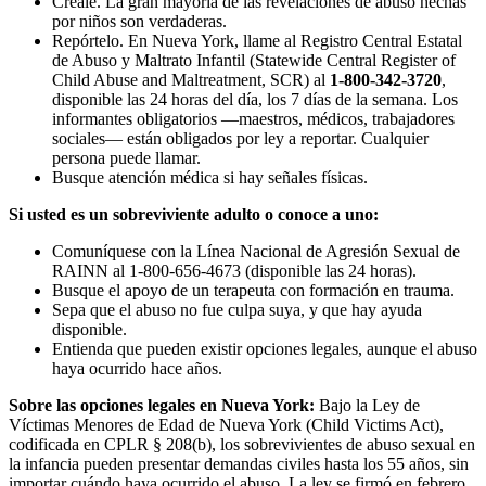
Créale. La gran mayoría de las revelaciones de abuso hechas
por niños son verdaderas.
Repórtelo. En Nueva York, llame al Registro Central Estatal
de Abuso y Maltrato Infantil (Statewide Central Register of
Child Abuse and Maltreatment, SCR) al
1-800-342-3720
,
disponible las 24 horas del día, los 7 días de la semana. Los
informantes obligatorios —maestros, médicos, trabajadores
sociales— están obligados por ley a reportar. Cualquier
persona puede llamar.
Busque atención médica si hay señales físicas.
Si usted es un sobreviviente adulto o conoce a uno:
Comuníquese con la Línea Nacional de Agresión Sexual de
RAINN al 1-800-656-4673 (disponible las 24 horas).
Busque el apoyo de un terapeuta con formación en trauma.
Sepa que el abuso no fue culpa suya, y que hay ayuda
disponible.
Entienda que pueden existir opciones legales, aunque el abuso
haya ocurrido hace años.
Sobre las opciones legales en Nueva York:
Bajo la Ley de
Víctimas Menores de Edad de Nueva York (Child Victims Act),
codificada en CPLR § 208(b), los sobrevivientes de abuso sexual en
la infancia pueden presentar demandas civiles hasta los 55 años, sin
importar cuándo haya ocurrido el abuso. La ley se firmó en febrero