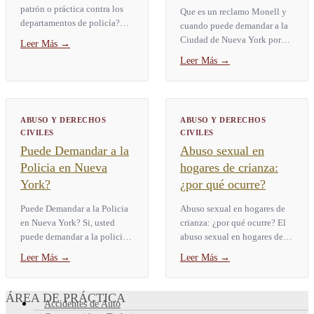
patrón o práctica contra los
Que es un reclamo Monell y
departamentos de policía?
cuando puede demandar a la
Una demanda por patrón o
Ciudad de Nueva York por
Leer Más
→
práctica es un caso de
violaciones de derechos
Leer Más
→
derechos civiles que apunta
civiles Un reclamo Monell es
a...
una demanda federal de...
ABUSO Y DERECHOS
ABUSO Y DERECHOS
CIVILES
CIVILES
Puede Demandar a la
Abuso sexual en
Policia en Nueva
hogares de crianza:
York?
¿por qué ocurre?
Puede Demandar a la Policia
Abuso sexual en hogares de
en Nueva York? Si, usted
crianza: ¿por qué ocurre? El
puede demandar a la policia
abuso sexual en hogares de
en Nueva York. Los reclamos
crianza ocurre porque se
Leer Más
→
Leer Más
→
se pueden presentar bajo la
coloca a niños vulnerables en
ley federal (42 U.S.C....
entornos con poca...
ÁREA DE PRÁCTICA
Accidentes de Auto