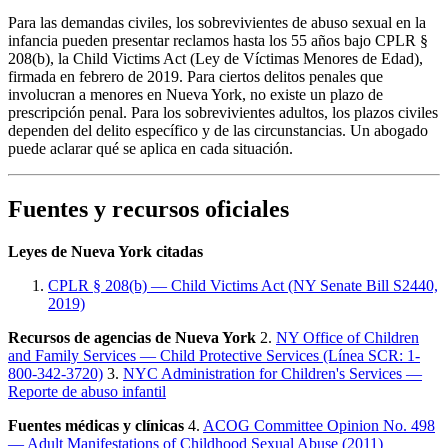
Para las demandas civiles, los sobrevivientes de abuso sexual en la
infancia pueden presentar reclamos hasta los 55 años bajo CPLR §
208(b), la Child Victims Act (Ley de Víctimas Menores de Edad),
firmada en febrero de 2019. Para ciertos delitos penales que
involucran a menores en Nueva York, no existe un plazo de
prescripción penal. Para los sobrevivientes adultos, los plazos civiles
dependen del delito específico y de las circunstancias. Un abogado
puede aclarar qué se aplica en cada situación.
Fuentes y recursos oficiales
Leyes de Nueva York citadas
CPLR § 208(b) — Child Victims Act (NY Senate Bill S2440,
2019)
Recursos de agencias de Nueva York
2.
NY Office of Children
and Family Services — Child Protective Services (Línea SCR: 1-
800-342-3720)
3.
NYC Administration for Children's Services —
Reporte de abuso infantil
Fuentes médicas y clínicas
4.
ACOG Committee Opinion No. 498
— Adult Manifestations of Childhood Sexual Abuse (2011)